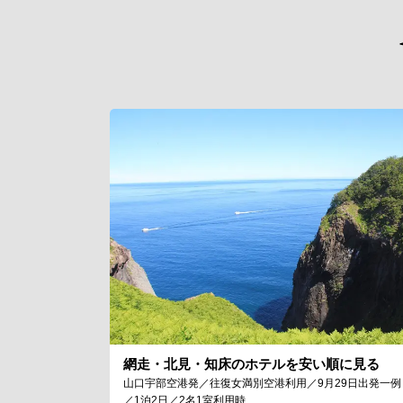
網走・北見・知床のホテルを安い順に見る
山口宇部空港発／往復女満別空港利用／9月29日出発一例
／1泊2日／2名1室利用時