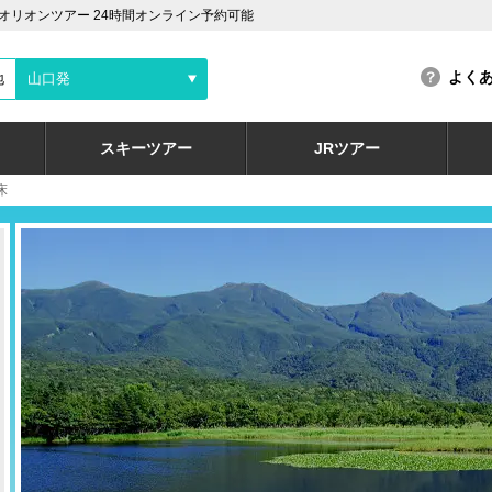
リオンツアー 24時間オンライン予約可能
よく
地
山口発
スキーツアー
JRツアー
床