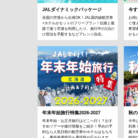
JALダイナミックパッケージ
今す
全国の空港から出発OK！JAL国内線航空券
お得
+ホテルがセットのフリープラン！往路と復
ぐ使
路で違う空港を利用したり、旅行中の1泊だ
希望
け宿泊を手配するなどアレンジ自在。
かも
年末年始旅行特集2026-2027
秋の
年末年始・お正月旅行はどこへ行く？おす
今年
すめツアーや旅行情報をご紹介！早めの予
到来
約なら人気日程の航空券やホテルはもちろ
最大
ん、事前座席指定も選択肢が広がります。
特別