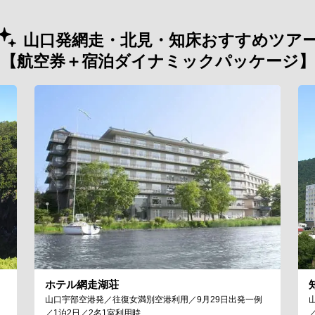
山口発網走・北見・知床おすすめツア
【航空券＋宿泊ダイナミックパッケージ】
ホテル網走湖荘
山口宇部空港発／往復女満別空港利用／9月29日出発一例
／1泊2日／2名1室利用時