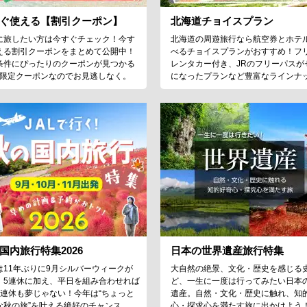
ぐ使える【割引クーポン】
北海道チョイスプラン
に旅したい方は今すぐチェック！今す
北海道の周遊旅行なら航空券とホテ
える割引クーポンをまとめて公開中！
べるチョイスプランがおすすめ！フ
条件にぴったりのクーポンが見つかる
レンタカー付き、JRのフリーパスが
♪限定クーポンなのでお見逃しなく。
になったプランなど豊富なラインナ
国内旅行特集2026
日本の世界遺産旅行特集
は11年ぶりに9月シルバーウィークが
大自然の絶景、文化・歴史を感じる
！5連休に加え、平日を組み合わせれば
ど、一生に一度は行ってみたい日本
9連休も夢じゃない！今年は“ちょっと
遺産。自然・文化・歴史に触れ、知
な秋の旅”を叶える絶好のチャンス。
心・探求心を満たす旅に出かけよう