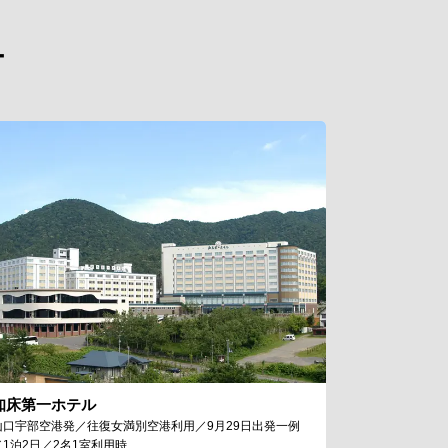
ー
知床第一ホテル
山口宇部空港発／往復女満別空港利用／9月29日出発一例
／1泊2日／2名1室利用時