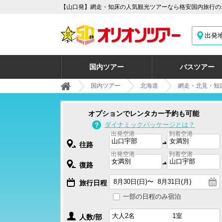
【山口発】網走・知床の人気観光ツアーなら格安国内旅行のオ
出発
国内ツアー
バスツアー
国内ツアー
北海道
網走・北見・知
オプションでレンタカー予約も可能
ダイナミックパッケージとは？
出発空港
到着空港
往路
出発空港
到着空港
復路
旅行日程
一部の日程のみ宿泊
人数/部