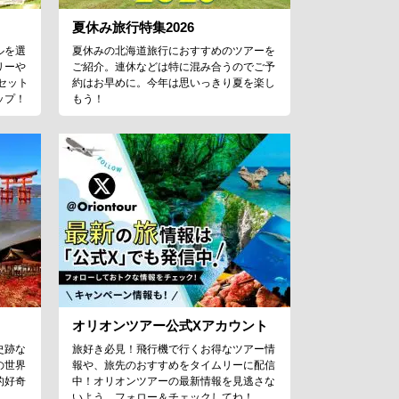
夏休み旅行特集2026
ルを選
夏休みの北海道旅行におすすめのツアーを
リーや
ご紹介。連休などは特に混み合うのでご予
セット
約はお早めに。今年は思いっきり夏を楽し
ップ！
もう！
オリオンツアー公式Xアカウント
史跡な
旅好き必見！飛行機で行くお得なツアー情
の世界
報や、旅先のおすすめをタイムリーに配信
的好奇
中！オリオンツアーの最新情報を見逃さな
！
いよう、フォロー＆チェックしてね！