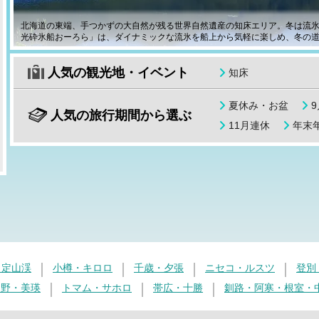
北海道の東端、手つかずの大自然が残る世界自然遺産の知床エリア。冬は流
光砕氷船おーろら」は、ダイナミックな流氷を船上から気軽に楽しめ、冬の
人気の観光地・イベント
知床
夏休み・お盆
人気の旅行期間から選ぶ
11月連休
年末年
・定山渓
小樽・キロロ
千歳・夕張
ニセコ・ルスツ
登別
良野・美瑛
トマム・サホロ
帯広・十勝
釧路・阿寒・根室・