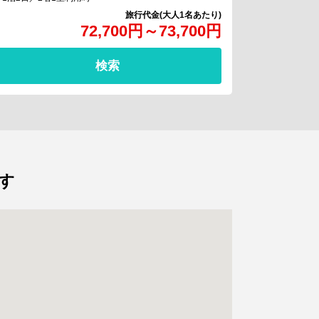
72,700
円
～
73,700
円
検索
す