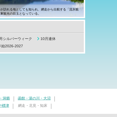
氷が訪れる地としても知られ、網走から出航する「流氷観
道東観光の目玉となっている。
9月シルバーウィーク
10月連休
始2026-2027
・洞爺
函館・湯の川・大沼
中標津
網走・北見・知床