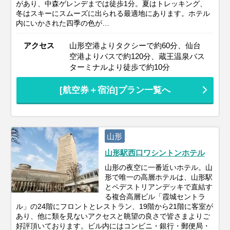
があり、中森ゲレンデまでは徒歩1分。夏はトレッキング、
冬はスキーにスムーズに出られる最適地にあります。ホテル
内にいかされた四季の色が…
アクセス
山形空港よりタクシーで約60分、仙台
空港よりバスで約120分、蔵王温泉バス
ターミナルより徒歩で約10分
[航空券＋宿泊]プラン一覧へ
山形
山形駅西口ワシントンホテル
山形の夜空に一番近いホテル。山
形で唯一の高層ホテルは、山形駅
とペデストリアンデッキで直結す
る複合高層ビル「霞城セントラ
ル」の24階にフロントとレストラン、19階から21階に客室が
あり、他に類を見ないアクセスと眺望の良さで皆さまよりご
好評頂いております。ビル内にはコンビニ・銀行・郵便局・