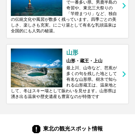
で一番多い県。男鹿半島の
奇習や、東北三大祭りの
「竿燈まつり」など、独自
の伝統文化や風習が数多く残っています。四季ごとの美
しさ、楽しさも充実。にごり湯として有名な乳頭温泉は
全国的にも人気の秘湯。
山形
山形・蔵王・上山
最上川、山寺など、芭蕉が
多くの句を残した地として
有名な山形県。樹氷で知ら
れる山形蔵王は、温泉地と
して、冬はスキー場として賑わいを見せます。山形県は
湧き出る温泉や歴史遺産も豊富なのが特徴です
東北の観光スポット情報