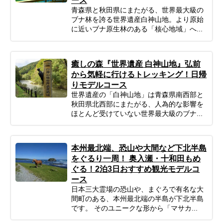
ース
青森県と秋田県にまたがる、世界最大級の
ブナ林を誇る世界遺産白神山地。より原始
に近いブナ原生林のある「核心地域」へ...
癒しの森『世界遺産 白神山地』弘前
から気軽に行けるトレッキング！日帰
りモデルコース
世界遺産の「白神山地」は青森県南西部と
秋田県北西部にまたがる、人為的な影響を
ほとんど受けていない世界最大級のブナ...
本州最北端、恐山や大間など下北半島
をぐるり一周！ 奥入瀬・十和田もめ
ぐる！2泊3日おすすめ観光モデルコ
ース
日本三大霊場の恐山や、まぐろで有名な大
間町のある、本州最北端の半島が下北半島
です。 そのユニークな形から「マサカ...