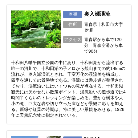
奥入瀬渓流
奥瀬
住所
青森県十和田市大字
奥瀬
アクセス
青森駅から車で120
分 青森空港から車
で90分
十和田八幡平国立公園の中にあり、十和田湖から流出する
唯一の河川で、十和田湖の子ノロから焼山までの約14kmの
流れが、奥入瀬渓流とされ、千変万化の渓流美を構成し、
四季を通しての景勝地である。渓流には遊歩道が整備され
ており、渓流沿いにはいくつもの滝が点在する。十和田湖
観光には欠かせない散策ポイント。渓流沿いの遊歩道では4
時間半くらいのトレッキングが楽しめる。豊かな樹木や大
小の滝、巨大な岩や切り立った崖などが景観に彩りを加え
る。新緑や紅葉の時期は、特に美しい景観をみせる。1928
年に天然記念物に指定されている。