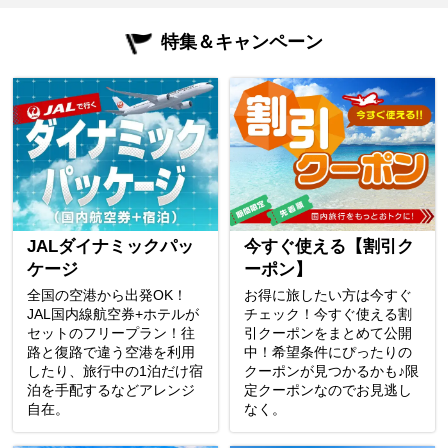
特集＆キャンペーン
JALダイナミックパッ
今すぐ使える【割引ク
ケージ
ーポン】
全国の空港から出発OK！
お得に旅したい方は今すぐ
JAL国内線航空券+ホテルが
チェック！今すぐ使える割
セットのフリープラン！往
引クーポンをまとめて公開
路と復路で違う空港を利用
中！希望条件にぴったりの
したり、旅行中の1泊だけ宿
クーポンが見つかるかも♪限
泊を手配するなどアレンジ
定クーポンなのでお見逃し
自在。
なく。