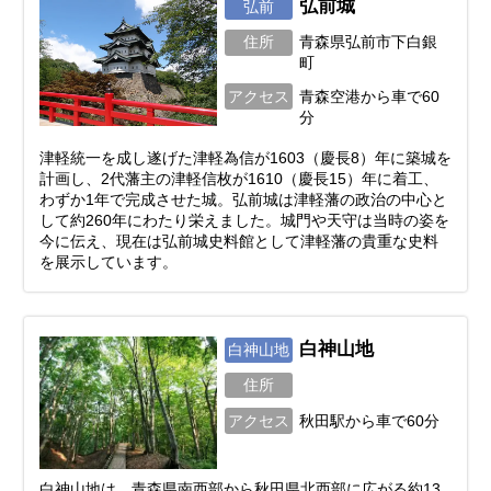
弘前城
弘前
住所
青森県弘前市下白銀
町
アクセス
青森空港から車で60
分
津軽統一を成し遂げた津軽為信が1603（慶長8）年に築城を
計画し、2代藩主の津軽信枚が1610（慶長15）年に着工、
わずか1年で完成させた城。弘前城は津軽藩の政治の中心と
して約260年にわたり栄えました。城門や天守は当時の姿を
今に伝え、現在は弘前城史料館として津軽藩の貴重な史料
を展示しています。
白神山地
白神山地
住所
アクセス
秋田駅から車で60分
白神山地は、青森県南西部から秋田県北西部に広がる約13