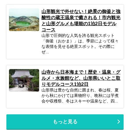
山形観光で外せない！絶景の御釜と強
酸性の蔵王温泉で癒される！市内観光
と山形グルメも堪能の1泊2日モデル
コース
山形で圧倒的な人気を誇る観光スポット
「御釜（おかま）」は、季節によって様々
な表情を見せる絶景スポット。その際に
ぜ...
山寺から日本海まで！歴史・温泉・グ
ルメ・水族館など、山形県いいとこ取
りモデルコース1泊2日
山形県は豊かな自然に囲まれ、春は桜、夏
から秋にかけては果物狩り、晩秋には芋煮
会や収穫祭、冬はスキーや温泉など、四...
もっと見る