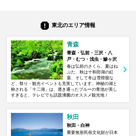
東北のエリア情報
青森
青森・弘前・三沢・八
戸・むつ・浅虫・鰺ヶ沢
春は弘前のさくら、夏はね
ぷた、秋は十和田湖の紅
葉、そして冬は雪燈籠な
ど、祭り・観光イベントも充実しています。神秘の湖と
称される「十二湖」は、透き通ったブルーの青池が美し
すぎると、テレビでも話題沸騰のオススメ観光地！
秋田
秋田・白神
重要無形民俗文化財が日本