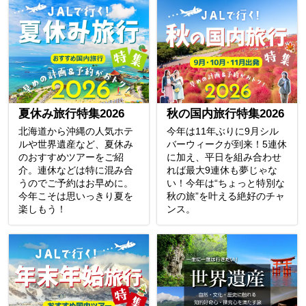
夏休み旅行特集2026
秋の国内旅行特集2026
北海道から沖縄の人気ホテ
今年は11年ぶりに9月シル
ルや世界遺産など、夏休み
バーウィークが到来！5連休
のおすすめツアーをご紹
に加え、平日を組み合わせ
介。連休などは特に混み合
れば最大9連休も夢じゃな
うのでご予約はお早めに。
い！今年は“ちょっと特別な
今年こそは思いっきり夏を
秋の旅”を叶える絶好のチャ
楽しもう！
ンス。