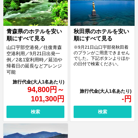
青森県のホテルを安い
秋田県のホテルを安い
順にすべて見る
順にすべて見る
山口宇部空港発／往復青森
※9月21日山口宇部発秋田着
のプランがご用意できません
空港利用／9月21日出発一
でした。下記ボタンよりほか
例／2名1室利用時／延泊や
の日付で検索ください。
帰着日の延長などアレンジ
可能
94,800
円
～
101,300
円
-
円
検索
検索