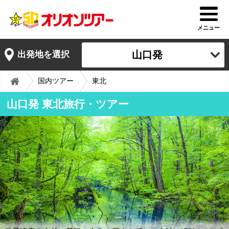
メニュー
山口発
出発地を選択
国内ツアー
東北
山口発 東北旅行・ツアー