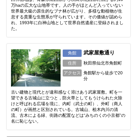
万haの広大な山地帯です。人の手がほとんど入っていない
世界最大級の原生的なブナ林が広がり、多様な動植物が生
息する貴重な生態系が守られています。その価値が認めら
れ、1993年に白神山地として世界自然遺産に登録されまし
た。
武家屋敷通り
角館
住所
秋田県仙北市角館町
アクセス
角館駅から徒歩で20
分
古い建物と現代とが違和感なく溶けあう武家屋敷。町を一
望できる古城山に立つと，防火帯としてもうけられた火除
けと呼ばれる広場を境に、内町（武士の町）、外町（商人
の町）が画然と区別されている。古城山、桧木内川の清
流、古木による緑、街路の配置などは“みちのくの小京都”の
名に恥じない。