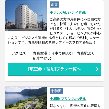
青森
ホテルJALシティ青森
ご高齢の方やお身体に不自由な方
でも、快適・安全にお過ごしいた
だけるやさしいホテル。官公庁や
ビジネス、ショッピング街の中心
にあり、ビジネスや観光の拠点としても極めて便利なロケー
ションです。青森地区初の禁煙レディースフロアを新設！
アクセス
青森空港より車で約30分、青森駅より
徒歩で約6分
[航空券＋宿泊]プラン一覧へ
十和田
十和田プリンスホテル
朝な夕なに、四季の変化に表情を