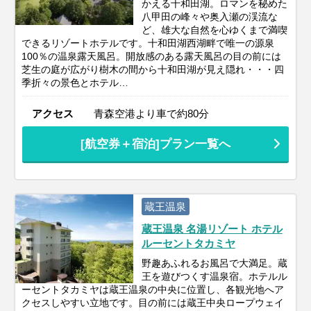
かえる十和田湖。ロマンを秘めた
八甲田の峰々や奥入瀬の渓流な
ど、雄大な自然を心ゆくまで満喫
できるリゾートホテルです。十和田湖西湖畔で唯一の源泉
100％の温泉露天風呂。開放感のある露天風呂の目の前には
芝生の庭が広がり樹木の間から十和田湖が見え隠れ・・・四
季折々の景色とホテル…
アクセス
青森空港より車で約80分
[航空券＋宿泊]プラン一覧へ
蔵王温泉
蔵王温泉 名湯リゾート ホテル
ルーセントタカミヤ
野趣あふれるお風呂で大満足。蔵
王を遊びつくす温泉宿。ホテルル
ーセントタカミヤは蔵王温泉の中央に位置し、各観光地へア
クセスしやすい立地です。目の前には蔵王中央ロープウェイ