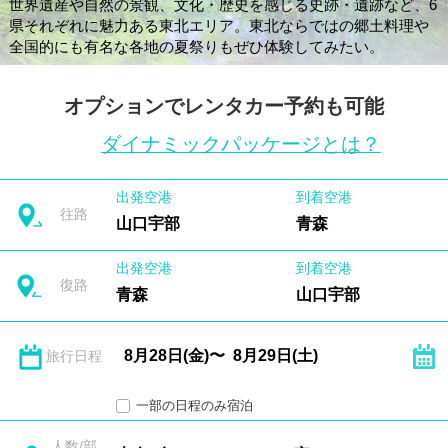
世界遺産や自然の景観、文化・歴史を感じる史跡・遺跡など、6
県それぞれに魅力ある東北エリア。東北ならではの郷土料理や
全国的にも有名な各地の夏祭りもぜひ体験してみたい。
オプションでレンタカー予約も可能
ダイナミックパッケージとは？
出発空港
到着空港
往路
山口宇部
青森
出発空港
到着空港
復路
青森
山口宇部
旅行日程
一部の日程のみ宿泊
人数/部