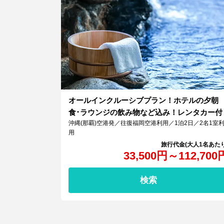
オールインクルーシブプラン！ホテルの夕朝
食･ラウンジの飲み物など込み！レンタカー付
沖縄(那覇)空港発／往復福岡空港利用／1泊2日／2名1室
用
33,500
円
～
112,700
検索