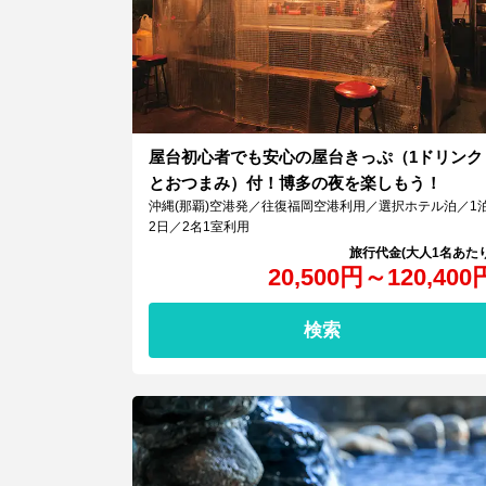
屋台初心者でも安心の屋台きっぷ（1ドリンク
とおつまみ）付！博多の夜を楽しもう！
沖縄(那覇)空港発／往復福岡空港利用／選択ホテル泊／1
2日／2名1室利用
20,500
円
～
120,400
検索