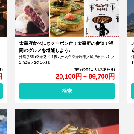
太宰府食べ歩きクーポン付！太宰府の参道で福
岡のグルメを堪能しよう♪
泊
沖縄(那覇)空港発／往復九州内各空港利用／選択ホテル泊／
1泊2日／2名1室利用
円
20,100
円
～
99,700
円
検索