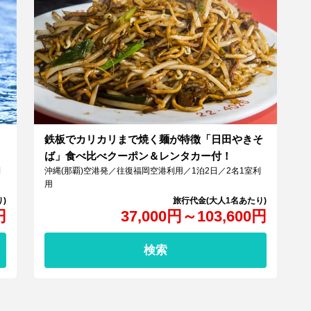
鉄板でカリカリまで焼く麺が特徴「日田やきそ
ば」食べ比べクーポン＆レンタカー付！
利
沖縄(那覇)空港発／往復福岡空港利用／1泊2日／2名1室利
用
円
37,000
円
～
103,600
円
検索