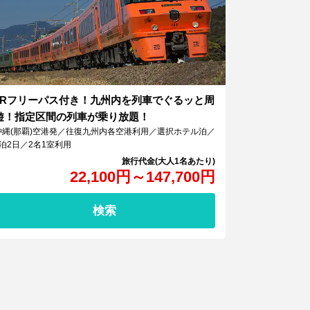
JRフリーパス付き！九州内を列車でぐるッと周
遊！指定区間の列車が乗り放題！
沖縄(那覇)空港発／往復九州内各空港利用／選択ホテル泊／
1泊2日／2名1室利用
22,100
円
～
147,700
円
検索