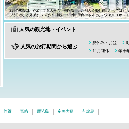
九州の玄関口、経済・文化の中心「福岡県」。九州の情報発信地としてはも
る門司港など見所がいっぱい！博多・中洲の屋台街も外せない人気のスポッ
人気の観光地・イベント
夏休み・お盆
人気の旅行期間から選ぶ
11月連休
年末年
佐賀
宮崎
鹿児島
奄美大島
与論島