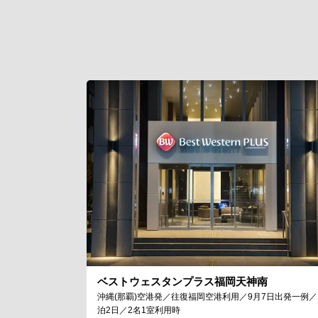
ベストウェスタンプラス福岡天神南
沖縄(那覇)空港発／往復福岡空港利用／9月7日出発一例／
泊2日／2名1室利用時