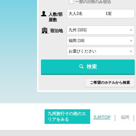
一部の日程のみ宿泊
人数/部
屋数
宿泊地
検索
ご希望のホテルから検索
九州旅行その他のエ
九州TOP
福岡
リアをみる