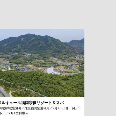
メルキュール福岡宗像リゾート＆スパ
沖縄(那覇)空港発／往復福岡空港利用／9月7日出発一例／1
泊2日／2名1室利用時