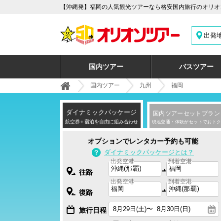
【沖縄発】福岡の人気観光ツアーなら格安国内旅行のオリオン
出発
国内ツアー
バスツアー
国内ツアー
九州
福岡
ダイナミック
パッケージ
国内ツアー
セットプラン
航空券＋宿泊を自由に組み合わせ
現地交通・体験がセットでおトク
オプションでレンタカー予約も可能
ダイナミックパッケージとは？
出発空港
到着空港
往路
出発空港
到着空港
復路
旅行日程