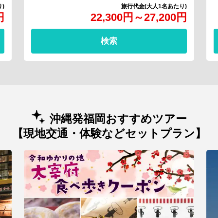
円
22,300
円
～
27,200
円
検索
沖縄発福岡おすすめツアー
【現地交通・体験などセットプラン】