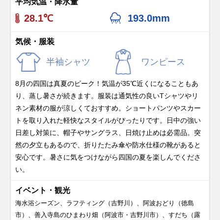
平均気温・降水量
28.1℃
193.0mm
気候・服装
半袖シャツ
ワンピース
8月の四国は真夏のピーク！気温が35℃近くになることもあ
り、蒸し暑さが続きます。服装は通気性の良いTシャツやリ
ネン素材の服が涼しくておすすめ。ショートパンツやスカー
トを取り入れた軽快なスタイルがぴったりです。日中の強い
日差し対策に、帽子やサングラス、日焼け止めは必需品。突
然の夕立もあるので、折りたたみ傘や防水仕様の靴があると
安心です。暑さに気をつけながら四国の夏を楽しんでくださ
い。
イベント・観光
海水浴シーズン、ラフティング（吉野川）、阿波おどり（徳島
市）、善入寺島のひまわり畑（阿波市・吉野川市）、すだち（露