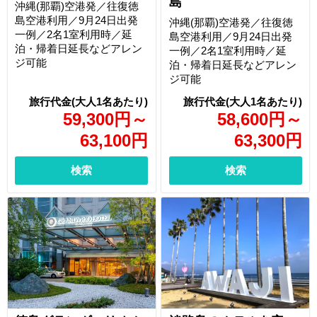
島
沖縄(那覇)空港発／往復徳
島空港利用／9月24日出発
沖縄(那覇)空港発／往復徳
一例／2名1室利用時／延
島空港利用／9月24日出発
泊・帰着日延長などアレン
一例／2名1室利用時／延
ジ可能
泊・帰着日延長などアレン
ジ可能
59,300
円
～
58,600
円
～
63,100
円
63,300
円
検索
検索