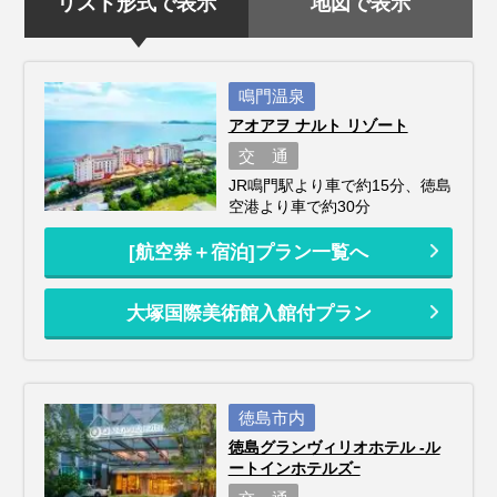
リスト形式で表示
地図で表示
鳴門温泉
アオアヲ ナルト リゾート
交 通
JR鳴門駅より車で約15分、徳島
空港より車で約30分
[航空券＋宿泊]プラン一覧へ
大塚国際美術館入館付プラン
徳島市内
徳島グランヴィリオホテル ‐ル
ートインホテルズｰ