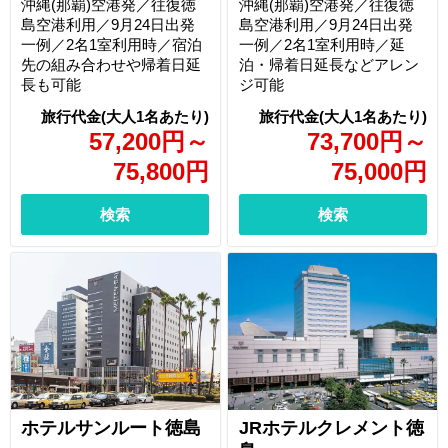
沖縄(那覇)空港発／往復徳
沖縄(那覇)空港発／往復徳
島空港利用／9月24日出発
島空港利用／9月24日出発
一例／2名1室利用時／宿泊
一例／2名1室利用時／延
先の組み合わせや帰着日延
泊・帰着日延長などアレン
長も可能
ジ可能
57,200
円
～
73,700
円
～
75,800
円
75,000
円
検索
検索
ホテルサンルート徳島
JRホテルクレメント徳