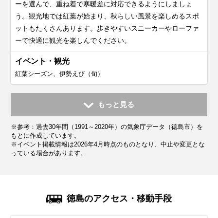
ーを選んで、重ね着で寒暖差に対応できるようにしましょ
う。観光地では紅葉が始まり、秋らしい風景を楽しめるスポ
ットもたくさんあります。歩きやすいスニーカーやローファ
ーで快適に観光を楽しんでください。
イベント・観光
紅葉シーズン、伊勢えび（旬）
11月
12月
1月
2月
3月
4月
5月
6月
7月
もっと見る
平均気温・降水量
平均気温・降水量
平均気温・降水量
平均気温・降水量
平均気温・降水量
平均気温・降水量
平均気温・降水量
平均気温・降水量
平均気温・降水量
※参考：過去30年間（1991～2020年）の気象庁データ（徳島市）を
13.8℃
8.7℃
6.3℃
6.8℃
9.9℃
15.0℃
19.6℃
23.0℃
26.8℃
89.2mm
63.9mm
41.9mm
53.0mm
87.8mm
104.3mm
146.6mm
192.6mm
177.0mm
もとに作成しています。
※イベント掲載情報は2026年4月時点のものとなり、中止や変更とな
っている場合があります。
気候・服装
気候・服装
気候・服装
気候・服装
気候・服装
気候・服装
気候・服装
気候・服装
気候・服装
スプリング
スプリング
ダウン
ダウン
ダウン
ニット
コート
コート
コート
コート
カーディガン
長袖シャツ
半袖シャツ
ジャケット
ジャケット
長袖シャツ
レインコート
ワンピース
コート
ジャケット
ジャケット
ジャケット
コート
11月の四国は秋の終わりが感じられる季節で、平均気温は
12月の四国は本格的な冬の寒さがやってきます。平均気温は
1月の四国はまさに冬本番。平均気温は6℃前後で、日によっ
2月の四国は1月と同じく寒さが続きますが、だんだん日差し
3月の四国は春の気配が感じられる季節。平均気温は10℃前
4月の四国は春本番。桜が満開になるベストシーズンです。
5月の四国は初夏の爽やかな気候で、観光にもぴったりな季
6月の四国は梅雨入りの時期で、雨の日が増えてきます。平
7月の四国は夏本番！気温は30℃近くまで上がり、湿度も高
徳島のアクセス・移動手段
14℃前後。日中は穏やかで過ごしやすいですが、朝晩は冷え
9℃前後で、最低気温が5℃を下回る日も。厚手のコートやダ
ては最低気温が0℃以下になることもあります。厚手のコート
が強くなってくる季節です。平均気温は7℃くらいで、寒暖差
後ですが、寒暖差がまだ大きいのが特徴。薄手のダウンや中
平均気温は15℃前後で、日中はとても過ごしやすいですが、
節。平均気温は20℃前後で、日中は25℃近くまで上がる暖か
均気温は23℃くらいで、湿度が高く蒸し暑く感じることもあ
く蒸し暑い日が続きます。服装は通気性の良いTシャツやシ