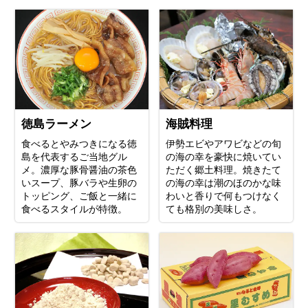
徳島ラーメン
海賊料理
食べるとやみつきになる徳
伊勢エビやアワビなどの旬
島を代表するご当地グル
の海の幸を豪快に焼いてい
メ。濃厚な豚骨醤油の茶色
ただく郷土料理。焼きたて
いスープ、豚バラや生卵の
の海の幸は潮のほのかな味
トッピング、ご飯と一緒に
わいと香りで何もつけなく
食べるスタイルが特徴。
ても格別の美味しさ。