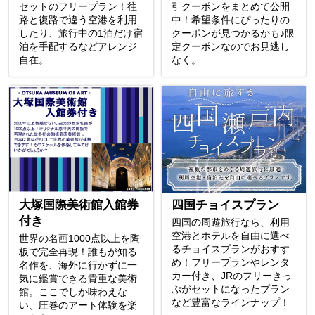
セットのフリープラン！往
引クーポンをまとめて公開
路と復路で違う空港を利用
中！希望条件にぴったりの
したり、旅行中の1泊だけ宿
クーポンが見つかるかも♪限
泊を手配するなどアレンジ
定クーポンなのでお見逃し
自在。
なく。
大塚国際美術館入館券
四国チョイスプラン
付き
四国の周遊旅行なら、利用
空港とホテルを自由に選べ
世界の名画1000点以上を陶
るチョイスプランがおすす
板で完全再現！誰もが知る
め！フリープランやレンタ
名作を、海外に行かずに一
カー付き、JRのフリーきっ
気に鑑賞できる貴重な美術
ぷがセットになったプラン
館。ここでしか味わえな
など豊富なラインナップ！
い、圧巻のアート体験を楽