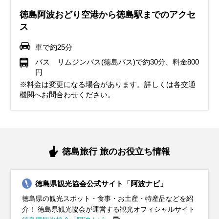
込むことが多いので、厚手のカーディガンや軽いコートを用
ウンジャケットが必須で、インナーにはヒートテックやフリ
やダウンジャケットでしっかり防寒しましょう。インナーに
があるのが特徴。厚手のアウターやダウンコートはまだ手放
綿入りのコートをうまく活用しましょう。インナーには長袖
朝晩は少し涼しく感じることも。服装は薄手のジャケットや
い日もあります。服装は薄手のカーディガンや軽いジャケッ
ります。服装は通気性の良いシャツや薄手のパンツがおすす
ョートパンツがぴったり。日差しが強いので、帽子やサング
徳島阿波おどり空港から徳島駅までのアクセ
意しておくと安心です。インナーにはセーターやタートルネ
ース素材を取り入れると安心。手袋やマフラー、帽子などの
はヒートテックやフリース素材のシャツが便利です。手袋、
せませんが、日中は暖かくなることもあるので、軽めのセー
シャツやセーターを選んで、重ね着で体温調整しやすい服装
トレンチコートがちょうどいいです。インナーには長袖シャ
トがおすすめ。日中は半袖シャツや軽めのパンツ、スカート
め。防水性のあるジャケットやレインコート、折りたたみ傘
ラスでしっかり紫外線対策をしましょう。観光地や電車の中
ス
ックを着て、しっかり暖かさをキープしましょう。足元は防
防寒小物も活用して、しっかり寒さ対策をしましょう。観光
マフラー、帽子なんかもプラスすれば冷たい風対策はバッチ
ターや長袖シャツをインナーに選ぶと便利です。朝晩の冷え
がおすすめです。日中は暖かく感じる日も増えてくるので、
ツや薄手のセーターを選んで、寒暖差に対応できる重ね着ス
でも快適に過ごせます。朝晩は少し涼しいこともあるので、
を持っておくと安心です。靴は防水加工されたスニーカーや
は冷房が効いていることが多いので、薄手のカーディガンや
寒性のあるスニーカーやブーツがおすすめです。
中に冷えを感じにくくするために、滑りにくいソールのブー
リ！足元は滑りにくいソールのスニーカーやブーツがおすす
込み対策には手袋やマフラーがあると安心。観光中にカイロ
薄手のカーディガンや軽めのジャケットでも十分対応できま
タイルがおすすめ。観光で歩き回るなら、履き心地の良いス
脱ぎ着しやすいスタイルがベスト。紫外線対策として帽子や
レインシューズが便利で、雨の日でも快適に移動できます。
ストールがあると便利です。長時間歩くなら、軽くて通気性
車で約25分
ツや防寒性のあるスニーカーを履くのがおすすめです。冬の
めです。冬ならではの風情を楽しめる観光地も多いので、寒
を持っておくのもおすすめです。
す。
ニーカーが快適です。急な雨に備えて折りたたみ傘を持って
日焼け止めもあると安心です。観光するなら動きやすいスニ
雨具を上手に使って、梅雨の季節でも四国の魅力を楽しんで
の良いスニーカーがおすすめ。暑さに負けず四国観光を楽し
イベント・観光
バス リムジンバス(徳島バス)で約30分、料金800
四国ではイルミネーションや年末イベントも楽しめるので、
さ対策を万全にして四国観光を楽しんでください。
おくと安心です。
ーカーやサンダルで、四国の自然や文化を楽しんでくださ
ください。
んでください。
円
イベント・観光
イベント・観光
紅葉シーズン、イルミネーションシーズン、剣山の樹氷、ファガ
防寒をしっかりして素敵な冬の旅を満喫してください。
い。
※料金は変更になる場合があります。詳しくは各交通
イベント・観光
イベント・観光
イベント・観光
イベント・観光
スの森高城周辺の樹氷、蒲生田岬のシオギク、ハモ（旬）
ロウバイの見ごろ、剣山の樹氷、ファガスの森高城周辺の樹氷、
梅の見ごろ、椿の見ごろ、明谷梅林（阿南市）、阿川梅の里梅ま
機関へお問合わせください。
イベント・観光
イベント・観光
木頭の福寿草、四国酒まつり（三好市）、、四国妖怪フェスティ
つり（神山町）、美郷梅の花めぐり（吉野川市）、ビッグひな祭
剣山の樹氷、ファガスの森高城周辺の樹氷、冬牡丹祭り（密厳
桜の見ごろ、勝浦さくら祭り（勝浦町）、花見山鳴門桜まつり
あじさいの見頃、大俣原ひまわり畑、寺町花しょうぶ祭り（美馬
海水浴シーズン、ラフティング（吉野川）、大川原高原あじさい
バル（三好市）鳴門わかめ（旬）、なると金時（旬）
り（勝浦町）、徳島つばきまつり（阿南市）、鳴門わかめ
寺）、通町のえびす祭り（徳島市）、なると金時（旬）
（鳴門市）、剣山山開き（三好市）、徳島城阿波おどり（徳島
市）、ハモ（旬）
祭り（佐那河内村）、善入寺島のひまわり畑（阿波市・吉野川
イルミネーションシーズン、剣山の樹氷、ファガスの森高城周辺
すだちの花の見ごろ、シャクナゲの見ごろ、阿波オープンガーデ
（旬）、鳴門鯛（旬）
市）、はな・はる・フェスタ2025、大谷焼スプリングフェスタ
市）、Retra!水都祭（徳島市）、ハモ（旬）
の樹氷、蒲生田岬のシオギク、ハモ（旬）、なると金時（旬）、
ン（阿波市）、大歩危峡鯉のぼり（三好市）
（鳴門市）、牟岐マリンフェスティバル（牟岐町）、大歩危峡鯉
れんこん（旬）
のぼり（三好市）、鳴門鯛（旬）
徳島旅行 旅のお役立ち情報
徳島県観光協会公式サイト「阿波ナビ」
徳島県の観光スポット・食事・お土産・特産品などを紹
介！ 徳島県観光協会が運営する観光オフィシャルサイト