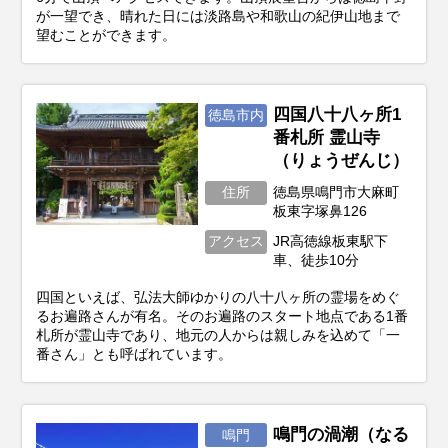
が一望でき、晴れた日には淡路島や和歌山の紀伊山地まで
望むことができます。
四国八十八ヶ所1
徳島市内
番札所 霊山寺
（りょうぜんじ）
住所
徳島県鳴門市大麻町
板東字塚鼻126
アクセス
JR高徳線板東駅下
車、徒歩10分
四国といえば、弘法大師ゆかりの八十八ヶ所の霊場をめぐ
るお遍路さんが有名。そのお遍路のスタート地点である1番
札所が霊山寺であり、地元の人からは親しみを込めて「一
番さん」とも呼ばれています。
鳴門の渦潮（なる
鳴門