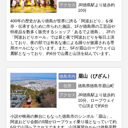
アクセス
JR徳島駅より徒歩約
10分
400年の歴史があり徳島が世界に誇る「阿波おどり」を保
存・伝承するために作られた施設。1Fが徳島県の工芸品や
特産品を数多く販売するショップ「あるでよ徳島」、2Fの
「阿波おどりホール」では昼と夜で阿波おどりを毎日上演
しており、夜の部では有名な連による踊りが披露される専
用ホールになっています。また、5Fが眉山ロープウェイ山
麓駅となっており、約6分で山麓と山頂を結んでいます。
眉山（びざん）
徳島市内
住所
徳島県徳島市眉山町
アクセス
JR徳島駅より徒歩約
10分、ロープウェイ
で山頂まで約6分
小説や映画の舞台にもなった徳島市のシンボル「眉山」。
阿波おどり会館の5階がロープウェイ乗り場となっていて約
6分で山頂へアクセスできます。山頂展望台からは徳島平野