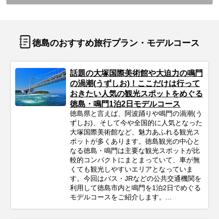
徳島のおすすめ旅行プラン・モデルコース
話題の大塚国際美術館や大迫力の鳴門
の渦潮(うずしお)！ここだけは行って
おきたい人気の観光スポットをめぐる
徳島・鳴門1泊2日モデルコース
徳島県と言えば、阿波踊りや鳴門の渦潮(う
ずしお)、そして今や全国的に人気となった
大塚国際美術館など、魅力あふれる観光ス
ポットが多くあります。徳島観光の中心と
なる徳島・鳴門は主要な観光スポットが比
較的コンパクトにまとまっていて、車が無
くても観光しやすいエリアとなっていま
す。今回はバス・JRなどの公共交通機関を
利用して徳島市内と鳴門を1泊2日でめぐる
モデルコースをご紹介します。...