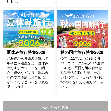
しもう。
夏休み旅行特集2026
秋の国内旅行特集2026
北海道から沖縄の人気ホテ
今年は11年ぶりに9月シル
ルや世界遺産など、夏休み
バーウィークが到来！5連休
のおすすめツアーをご紹
に加え、平日を組み合わせ
介。連休などは特に混み合
れば最大9連休も夢じゃな
うのでご予約はお早めに。
い！今年は“ちょっと特別な
今年こそは思いっきり夏を
秋の旅”を叶える絶好のチャ
楽しもう！
ンス。
もっと見る