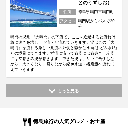
とのうずしお）
住所
徳島県鳴門市鳴門町
アクセス
鳴門駅からバスで20
分
鳴門の渦潮 『大鳴門』の下流で、ここを通過すると流れは
急に速さを増し、下流へと流れていきます。渦はこの『大
鳴門』を流れる激しい潮流の外側と静かな水面(よどみ水域)
との境目にできます。潮流に沿って右側には右巻き、左側
には左巻きの渦が巻きます。できた渦は、互いに合併しな
がら、大きくなり、回りながら紀伊水道・播磨灘へ流れ消
えていきます。
もっと見る
徳島旅行の人気グルメ・お土産