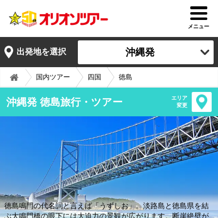
メニュー
沖縄発
出発地を選択
国内ツアー
四国
徳島
エリア
沖縄発 徳島旅行・ツアー
変更
徳島鳴門の代名詞と言えば「うずしお」。淡路島と徳島県を結
ぶ大鳴門橋の眼下には大迫力の景観が広がります。断崖絶壁が