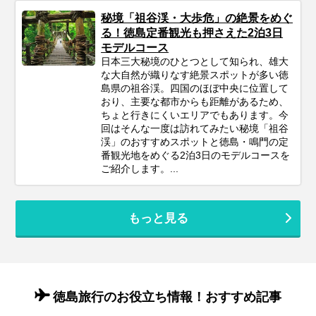
秘境「祖谷渓・大歩危」の絶景をめぐ
る！徳島定番観光も押さえた2泊3日
モデルコース
日本三大秘境のひとつとして知られ、雄大
な大自然が織りなす絶景スポットが多い徳
島県の祖谷渓。四国のほぼ中央に位置して
おり、主要な都市からも距離があるため、
ちょと行きにくいエリアでもあります。今
回はそんな一度は訪れてみたい秘境「祖谷
渓」のおすすめスポットと徳島・鳴門の定
番観光地をめぐる2泊3日のモデルコースを
ご紹介します。...
もっと見る
徳島旅行のお役立ち情報！おすすめ記事