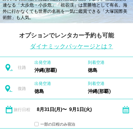
連なる「大歩危・小歩危」「祖谷渓」は景勝地として有名。海
外に行かなくても世界の名画を一気に鑑賞できる「大塚国際美
術館」も人気。
オプションでレンタカー予約も可能
ダイナミックパッケージとは？
出発空港
到着空港
往路
沖縄(那覇)
徳島
出発空港
到着空港
復路
徳島
沖縄(那覇)
旅行日程
一部の日程のみ宿泊