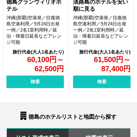
徳島グランヴィリオホ
淡路島のホテルを安い
テル
順に見る
沖縄(那覇)空港発／往復徳
沖縄(那覇)空港発／往復徳
島空港利用／9月24日出発
島空港利用／9月24日出発
一例／2名1室利用時／延
一例／2名1室利用時／延
泊・帰着日延長などアレン
泊・帰着日延長などアレン
ジ可能
ジ可能
60,100
円
～
61,500
円
～
62,500
円
87,400
円
検索
検索
徳島のホテルリストと地図から探す