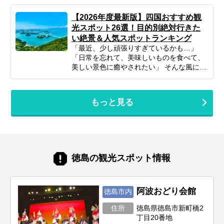
【2026年度最新版】四国おすすめ観
光スポット26選！目的別絶対行きた
い絶景＆人気スポットランキング
「最近、少し頑張りすぎているかも…」
「日常を忘れて、美味しいものを食べて、
美しい景色に癒やされたい」 そんな風に感
じているあなたに、今もっともおすすめし
たい旅先が『四国』です。 四国には、香川
のアートと絶景、愛媛の歴史ある温泉、徳
もっと見る
島の大迫力の自然、そして高知の透き通る
清流と、4県それぞれに全く異なる魅力が
詰まっています。美味しい海の幸や山の
幸、そして温かい人情に触れる旅は、きっ
と凝り固まった心を優しくほぐしてくれる
はずです。 この記事では、プロのツアーコ
徳島の観光スポット情報
ーディネーターが、2026年の最新トレンド
から地元で愛され続ける定番スポットま
で、四国の魅力を存分に味わえる観光地を
一つずつ厳選してご紹介します。あなたの
阿波おどり会館
徳島市内
旅を彩るヒントが、きっとここに見つかり
住所
徳島県徳島市新町橋2
ます。
丁目20番地