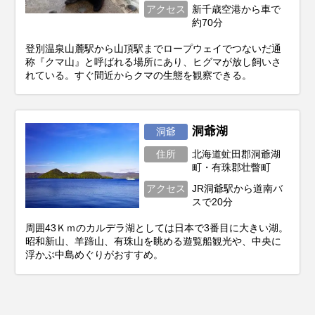
アクセス
新千歳空港から車で
約70分
登別温泉山麓駅から山頂駅までロープウェイでつないだ通
称『クマ山』と呼ばれる場所にあり、ヒグマが放し飼いさ
れている。すぐ間近からクマの生態を観察できる。
洞爺湖
洞爺
住所
北海道虻田郡洞爺湖
町・有珠郡壮瞥町
アクセス
JR洞爺駅から道南バ
スで20分
周囲43Ｋｍのカルデラ湖としては日本で3番目に大きい湖。
昭和新山、羊蹄山、有珠山を眺める遊覧船観光や、中央に
浮かぶ中島めぐりがおすすめ。