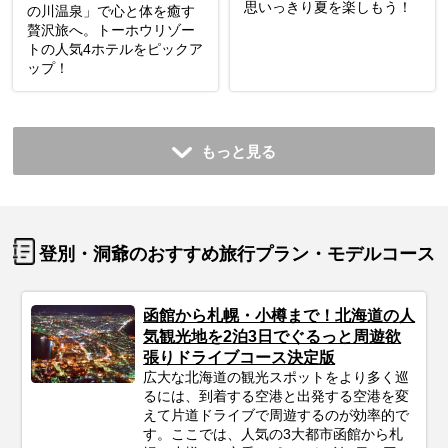
思いっきり夏を楽しもう！
の川温泉」で心と体を癒す
贅沢旅へ。トーホウリゾー
トの人気4ホテルをピックア
ップ！
もっと見る
登別・洞爺のおすすめ旅行プラン・モデルコース
函館から札幌・小樽まで！北海道の人
気観光地を2泊3日でぐるっと周遊欲
張りドライブコース決定版
広大な北海道の観光スポットをより多く巡
るには、到着する空港と出発する空港を変
えて片道ドライブで周遊するのが効率的で
す。ここでは、人気の3大都市函館から札