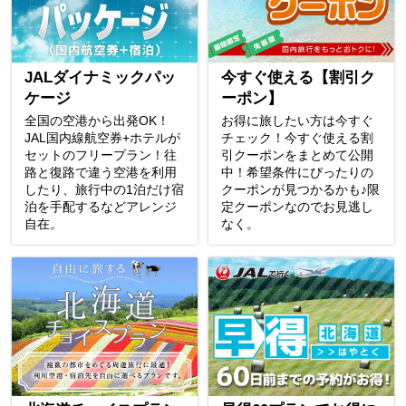
JALダイナミックパッ
今すぐ使える【割引ク
ケージ
ーポン】
全国の空港から出発OK！
お得に旅したい方は今すぐ
JAL国内線航空券+ホテルが
チェック！今すぐ使える割
セットのフリープラン！往
引クーポンをまとめて公開
路と復路で違う空港を利用
中！希望条件にぴったりの
したり、旅行中の1泊だけ宿
クーポンが見つかるかも♪限
泊を手配するなどアレンジ
定クーポンなのでお見逃し
自在。
なく。