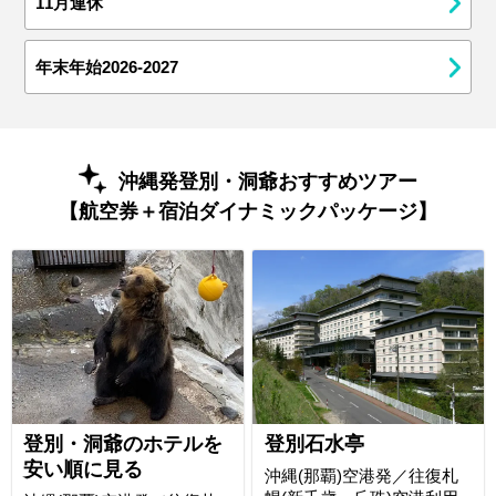
11月連休
年末年始2026-2027
沖縄発登別・洞爺おすすめツアー
【航空券＋宿泊ダイナミックパッケージ】
登別・洞爺のホテルを
登別石水亭
安い順に見る
沖縄(那覇)空港発／往復札