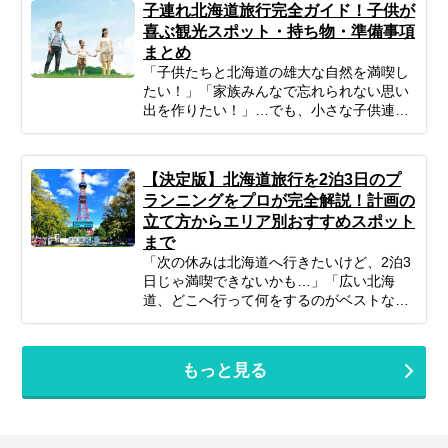
子連れ北海道旅行完全ガイド！子供が
デンルート」です。 「温泉も絶景もグルメ
喜ぶ観光スポット・持ち物・準備事項
も楽しみたいけれど、どう回ればいい
まとめ
の？」 そんなあなたのために、今回はプロ
「子供たちと北海道の雄大な自然を満喫し
のツアーコーディネーターが厳選した、目
たい！」「家族みんなで忘れられない思い
的別のニセコ・洞爺湖・登別のおすすめ観
出を作りたい！」…でも、小さな子供連れ
光スポットをご紹介します。 地獄谷の迫力
の旅行は、準備や移動、現地の過ごし方な
ある風景から、湖畔で過ごす優雅なひとと
ど、何かと不安がつきものですよね。ご安
き、大自然の中でのカフェタイムまで幅広
心ください！ポイントを押さえてしっかり
くピックアップ。初めての方からリピータ
【決定版】北海道旅行を2泊3日のプ
計画すれば、子連れ北海道旅行は最高の体
ーの方まで、あなたの旅のスタイルに合わ
ランニングをプロが完全解説！計画の
験になります。 この記事では、子連れファ
せた「最高の北海道周遊旅」をプランニン
立て方からエリア別おすすめスポット
ミリーが北海道旅行を思いっきり楽しむた
グするための参考にぜひお役立てくださ
まで
めの、計画の立て方の基本から、子供が絶
い。
対喜ぶおすすめスポット＆アクティビテ
「次の休みは北海道へ行きたいけど、2泊3
ィ、ホテル選びの秘訣、そしてあると便利
日じゃ満喫できないかも…」「広い北海
な持ち物や注意点まで、パパママ目線で徹
道、どこへ行って何をするのがベストな
底解説！この記事を読んで、子連れ旅行の
の？」そんな風に悩んでいませんか？短い
不安を解消し、家族みんなの笑顔があふれ
休みでも、事前の計画次第で北海道の雄大
る北海道旅行を実現しましょう♪
な自然、美味しいグルメ、心癒される景色
もっと見る
をたっぷり楽しむことは可能です！この記
事では、忙しいあなたのために、2泊3日の
北海道旅行を最大限に楽しむための計画の
立て方から、エリア別の魅力、旅を充実さ