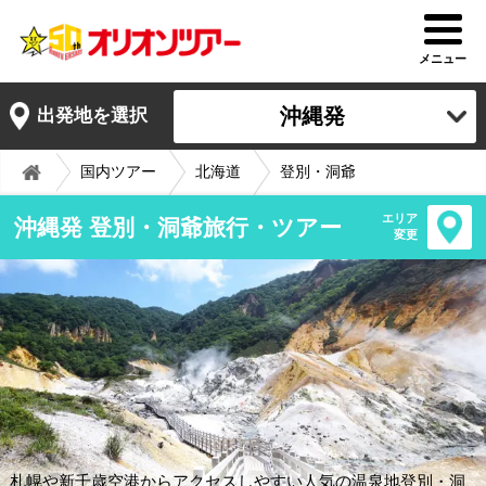
メニュー
沖縄発
出発地を選択
国内ツアー
北海道
登別・洞爺
エリア
沖縄発 登別・洞爺旅行・ツアー
変更
札幌や新千歳空港からアクセスしやすい人気の温泉地登別・洞