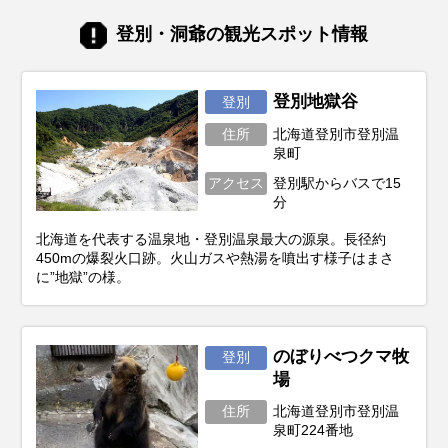
せるための秘訣まで、ぎゅっと凝縮してお
届けします。あなただけの特別な北海道旅
登別・洞爺の観光スポット情報
行を実現するためのヒントを見つけて、最
高の思い出を作りに出かけましょう！
登別地獄谷
登別
住所
北海道登別市登別温
泉町
アクセス
登別駅からバスで15
分
北海道を代表する温泉地・登別温泉最大の源泉。長径約
450mの爆裂火口跡。火山ガスや熱湯を噴出す様子はまさ
に”地獄”の様。
のぼりべつクマ牧
登別
場
住所
北海道登別市登別温
泉町224番地