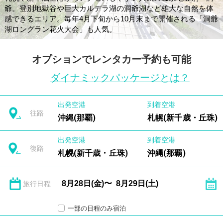
爺。登別地獄谷や巨大カルデラ湖の洞爺湖など雄大な自然を体
感できるエリア。毎年4月下旬から10月末まで開催される「洞爺
湖ロングラン花火大会」も人気。
オプションでレンタカー予約も可能
ダイナミックパッケージとは？
出発空港
到着空港
往路
沖縄(那覇)
札幌(新千歳・丘珠)
出発空港
到着空港
復路
札幌(新千歳・丘珠)
沖縄(那覇)
旅行日程
一部の日程のみ宿泊