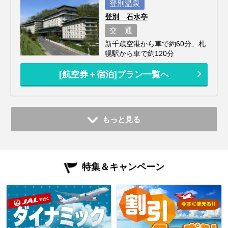
登別温泉
登別 石水亭
交 通
新千歳空港から車で約60分、札
幌駅から車で約120分
[航空券＋宿泊]プラン一覧へ
もっと見る
特集＆キャンペーン