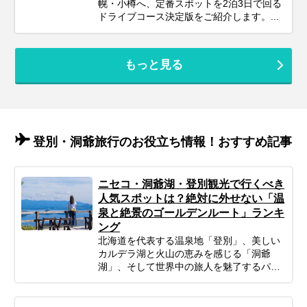
幌・小樽へ、定番スポットを2泊3日で回る
ドライブコース決定版をご紹介します。...
もっと見る
登別・洞爺旅行のお役立ち情報！おすすめ記事
ニセコ・洞爺湖・登別観光で行くべき
人気スポットは？絶対に外せない「温
泉と絶景のゴールデンルート」ランキ
ング
北海道を代表する温泉地「登別」、美しい
カルデラ湖と火山の恵みを感じる「洞爺
湖」、そして世界中の旅人を魅了するパウ
ダースノーと大自然の聖地「ニセコ」。 こ
の3つのエリアは比較的距離が近く、一度
の旅行で周遊できる「北海道観光のゴール