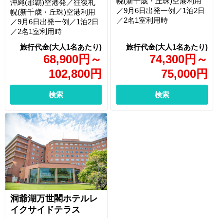
幌(新千歳・丘珠)空港利用
沖縄(那覇)空港発／往復札
／9月6日出発一例／1泊2日
幌(新千歳・丘珠)空港利用
／2名1室利用時
／9月6日出発一例／1泊2日
／2名1室利用時
68,900
円
～
74,300
円
～
102,800
円
75,000
円
検索
検索
洞爺湖万世閣ホテルレ
イクサイドテラス