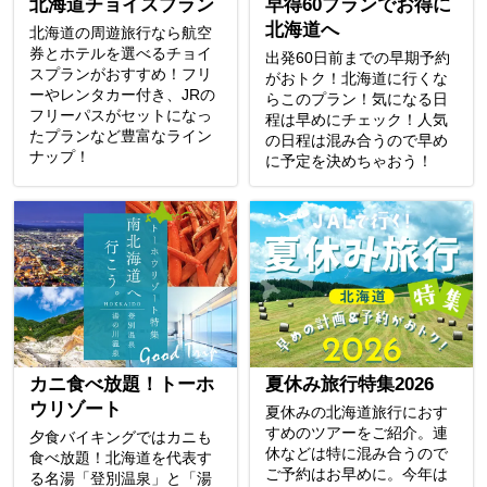
北海道チョイスプラン
早得60プランでお得に
北海道へ
北海道の周遊旅行なら航空
券とホテルを選べるチョイ
出発60日前までの早期予約
スプランがおすすめ！フリ
がおトク！北海道に行くな
ーやレンタカー付き、JRの
らこのプラン！気になる日
フリーパスがセットになっ
程は早めにチェック！人気
たプランなど豊富なライン
の日程は混み合うので早め
ナップ！
に予定を決めちゃおう！
カニ食べ放題！トーホ
夏休み旅行特集2026
ウリゾート
夏休みの北海道旅行におす
すめのツアーをご紹介。連
夕食バイキングではカニも
休などは特に混み合うので
食べ放題！北海道を代表す
ご予約はお早めに。今年は
る名湯「登別温泉」と「湯