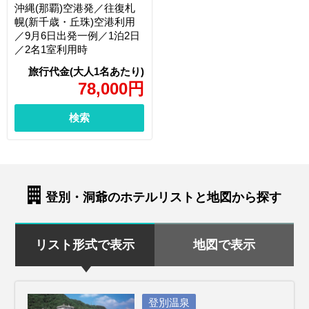
沖縄(那覇)空港発／往復札
幌(新千歳・丘珠)空港利用
／9月6日出発一例／1泊2日
／2名1室利用時
78,000
円
検索
登別・洞爺のホテルリストと地図から探す
リスト形式で表示
地図で表示
登別温泉