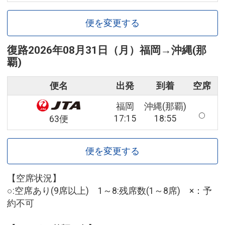
便を変更する
復路
2026年08月31日（月）
福岡
→
沖縄(那
覇)
便名
出発
到着
空席
福岡
沖縄(那覇)
17:15
18:55
63便
便を変更する
【空席状況】
○:空席あり(9席以上) 1～8:残席数(1～8席) ×：予
約不可