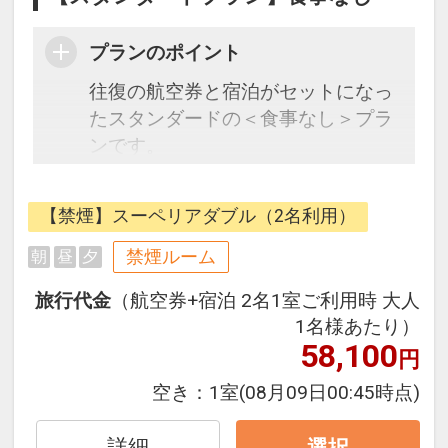
プランのポイント
往復の航空券と宿泊がセットになっ
たスタンダードの＜食事なし＞プラ
ンです。
フライトと宿泊を自由に組み合わせ
できるダイナミックパッケージだか
【禁煙】スーペリアダブル（2名利用）
ら、一都市滞在はもちろん周遊旅行
にも最適！
禁煙ルーム
朝
昼
夕
旅行期間中の1泊だけの宿泊や延
旅行代金
（航空券+宿泊 2名1室ご利用時 大人
泊・飛び泊なども自由自在です。
1名様あたり）
JALマイレージ会員の方にはフライ
58,100
円
トマイルが50%貯まります。
空き：
1室
(08月09日00:45時点)
詳細
選択