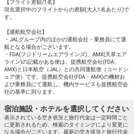
【フライト差額/1名】
現在選択中のフライトからの差額(大人1名あたり)で
す。
【運航航空会社】
・JALグループ内のほかの運航会社・乗務員にて運
航となる場合がございます。
・FDA(フジドリームエアラインズ)、AMX(天草エア
ライン)の記載がある便は、提携航空会社(FDA、
AMX)と日本航空（JAL）との共同運航便（コードシ
ェア便）です。提携航空会社(FDA・AMX)の機材お
よび乗務員にて運航し、機内サービスも提携航空会
社の基準に則ります。
宿泊施設・ホテルを選択してください
表示されている空き状況と旅行代金は一定時間ごと
に更新されるため、検索のタイミングにより変更に
なる場合がございます。最新の空き状況と旅行代金