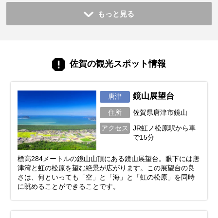
もっと見る
佐賀の観光スポット情報
鏡山展望台
唐津
住所
佐賀県唐津市鏡山
アクセス
JR虹ノ松原駅から車
で15分
標高284メートルの鏡山山頂にある鏡山展望台。眼下には唐
津湾と虹の松原を望む絶景が広がります。この展望台の良
さは、何といっても「空」と「海」と「虹の松原」を同時
に眺めることができることです。