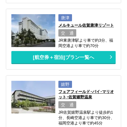
唐津
メルキュール佐賀唐津リゾート
交 通
JR東唐津駅より車で約3分、福
岡空港より車で約70分
[航空券＋宿泊]プラン一覧へ
嬉野
フェアフィールド･バイ･マリオ
ット･佐賀嬉野温泉
交 通
JR佐賀嬉野温泉駅より徒歩約1
分、長崎空港より車で約30分、
福岡空港より車で約45分