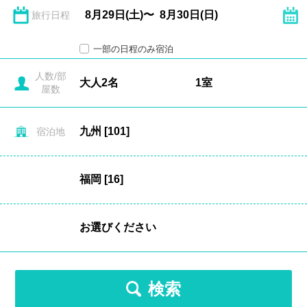
旅行日程
一部の日程のみ宿泊
人数/部
屋数
宿泊地
検索