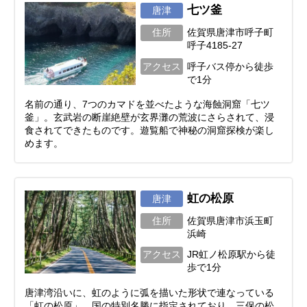
七ツ釜
唐津
住所
佐賀県唐津市呼子町
呼子4185-27
アクセス
呼子バス停から徒歩
で1分
名前の通り、7つのカマドを並べたような海蝕洞窟「七ツ
釜」。玄武岩の断崖絶壁が玄界灘の荒波にさらされて、浸
食されてできたものです。遊覧船で神秘の洞窟探検が楽し
めます。
虹の松原
唐津
住所
佐賀県唐津市浜玉町
浜崎
アクセス
JR虹ノ松原駅から徒
歩で1分
唐津湾沿いに、虹のように弧を描いた形状で連なっている
「虹の松原」。国の特別名勝に指定されており、三保の松