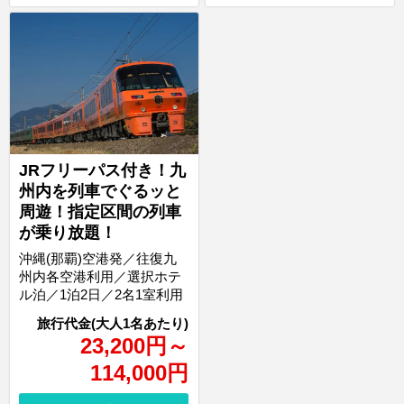
JRフリーパス付き！九
州内を列車でぐるッと
周遊！指定区間の列車
が乗り放題！
沖縄(那覇)空港発／往復九
州内各空港利用／選択ホテ
ル泊／1泊2日／2名1室利用
23,200
円
～
114,000
円