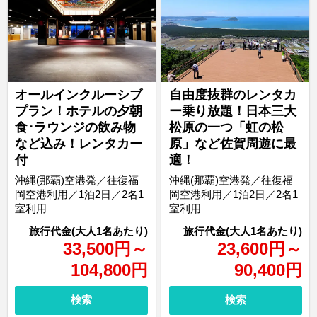
オールインクルーシブ
自由度抜群のレンタカ
プラン！ホテルの夕朝
ー乗り放題！日本三大
食･ラウンジの飲み物
松原の一つ「虹の松
など込み！レンタカー
原」など佐賀周遊に最
付
適！
沖縄(那覇)空港発／往復福
沖縄(那覇)空港発／往復福
岡空港利用／1泊2日／2名1
岡空港利用／1泊2日／2名1
室利用
室利用
33,500
円
～
23,600
円
～
104,800
円
90,400
円
検索
検索