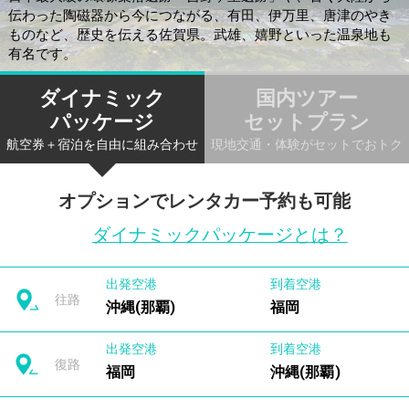
伝わった陶磁器から今につながる、有田、伊万里、唐津のやき
ものなど、歴史を伝える佐賀県。武雄、嬉野といった温泉地も
有名です。
ダイナミック
国内ツアー
パッケージ
セットプラン
航空券＋宿泊を自由に組み合わせ
現地交通・体験がセットでおトク
オプションでレンタカー予約も可能
ダイナミックパッケージとは？
出発空港
到着空港
往路
沖縄(那覇)
福岡
出発空港
到着空港
復路
福岡
沖縄(那覇)