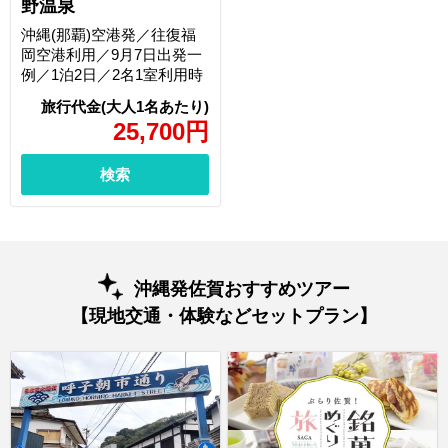
野温泉
沖縄(那覇)空港発／往復福
岡空港利用／9月7日出発一
例／1泊2日／2名1室利用時
25,700
円
検索
沖縄発佐賀おすすめツアー
【現地交通・体験などセットプラン】