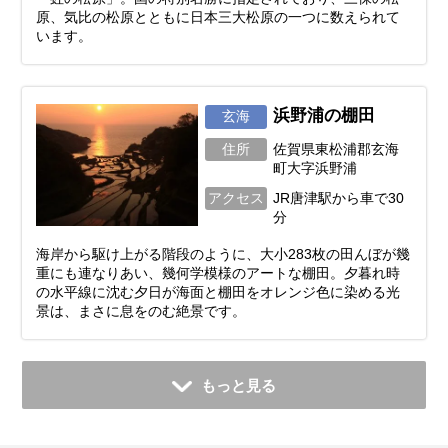
原、気比の松原とともに日本三大松原の一つに数えられて
います。
浜野浦の棚田
玄海
住所
佐賀県東松浦郡玄海
町大字浜野浦
アクセス
JR唐津駅から車で30
分
海岸から駆け上がる階段のように、大小283枚の田んぼが幾
重にも連なりあい、幾何学模様のアートな棚田。夕暮れ時
の水平線に沈む夕日が海面と棚田をオレンジ色に染める光
景は、まさに息をのむ絶景です。
もっと見る