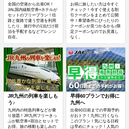
全国の空港から出発OK！
お得に旅したい方は今すぐ
JAL国内線航空券+ホテルが
チェック！今すぐ使える割
セットのフリープラン！往
引クーポンをまとめて公開
路と復路で違う空港を利用
中！希望条件にぴったりの
したり、旅行中の1泊だけ宿
クーポンが見つかるかも♪限
泊を手配するなどアレンジ
定クーポンなのでお見逃し
自在。
なく。
JR九州の列車を楽しも
早得60プランでお得に
う♪
九州へ
九州内の特急列車などが乗
出発60日前までの早期予約
り放題！JR九州フリーきっ
がおトク！九州に行くなら
ぷが航空券+宿泊とセットで
このプラン！気になる日程
お得。旅の移動も楽しみの
は早めにチェック！人気の