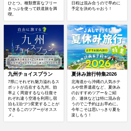
ひとつ。種類豊富なフリー
日程は混み合うので早めに
きっぷを使って鉄道旅を満
予定を決めちゃおう！
喫。
九州チョイスプラン
夏休み旅行特集2026
7県にそれぞれ魅力溢れるス
北海道から沖縄の人気ホテ
ポットが点在する九州。効
ルや世界遺産など、夏休み
率よく周遊するなら往復そ
のおすすめツアーをご紹
れぞれ違う空港を利用し宿
介。連休などは特に混み合
泊も1泊づつ変更することが
うのでご予約はお早めに。
できるこのツアーがオスス
今年こそは思いっきり夏を
メ。
楽しもう！