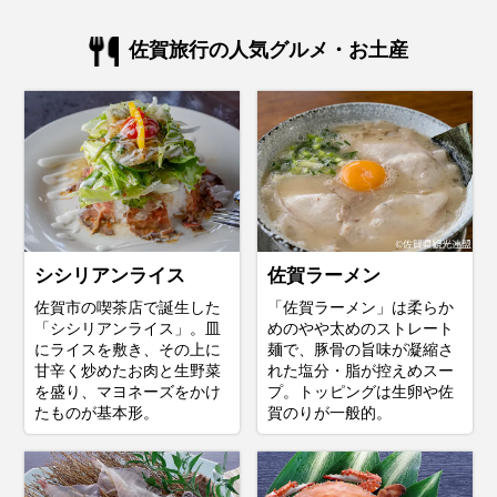
佐賀旅行の人気グルメ・お土産
シシリアンライス
佐賀ラーメン
佐賀市の喫茶店で誕生した
「佐賀ラーメン」は柔らか
「シシリアンライス」。皿
めのやや太めのストレート
にライスを敷き、その上に
麺で、豚骨の旨味が凝縮さ
甘辛く炒めたお肉と生野菜
れた塩分・脂が控えめスー
を盛り、マヨネーズをかけ
プ。トッピングは生卵や佐
たものが基本形。
賀のりが一般的。