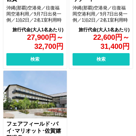
沖縄(那覇)空港発／往復福
沖縄(那覇)空港発／往復福
岡空港利用／9月7日出発一
岡空港利用／9月7日出発一
例／1泊2日／2名1室利用時
例／1泊2日／2名1室利用時
27,900
円
～
22,600
円
～
32,700
円
31,400
円
検索
検索
フェアフィールド･バ
イ･マリオット･佐賀嬉