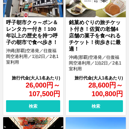
呼子朝市クゥ～ポン＆
銘菓めぐりの旅チケッ
レンタカー付き！100
ト付き！佐賀の老舗4
年以上の歴史を持つ呼
店舗の菓子を食べれる
子の朝市で食べ歩き！
チケット！街歩きに最
適！
沖縄(那覇)空港発／往復福
岡空港利用／1泊2日／2名1
沖縄(那覇)空港発／往復福
室利用
岡空港利用／1泊2日／2名1
室利用
26,000
円
～
28,600
円
～
107,500
円
100,800
円
検索
検索