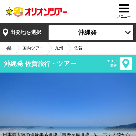
メニュー
沖縄発
出発地を選択
国内ツアー
九州
佐賀
エリア
沖縄発 佐賀旅行・ツアー
変更
日本最大級の環壕集落遺跡「吉野ヶ里遺跡」や、古く大陸から