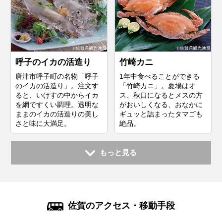
呼子のイカの活造り
竹崎カニ
唐津市呼子町の名物「呼子
1年中食べることができる
のイカの活造り」。注文す
「竹崎カニ」。夏場はオ
ると、いけすの中からイカ
ス、秋口になるとメスの方
を網ですくい調理。透明な
がおいしくなる、おなかに
ままのイカの活造りの美し
ギュッと詰まったタマゴも
さと味に大満足。
絶品。
もっと見る
佐賀のアクセス・移動手段