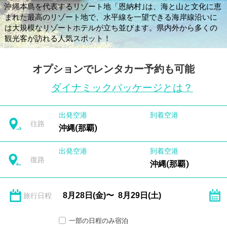
沖縄本島を代表するリゾート地「恩納村｣は、海と山と文化に恵
まれた最高のリゾート地で、水平線を一望できる海岸線沿いに
は大規模なリゾートホテルが立ち並びます。県内外から多くの
観光客が訪れる人気スポット！
オプションでレンタカー予約も可能
ダイナミックパッケージとは？
出発空港
到着空港
往路
沖縄(那覇)
出発空港
到着空港
復路
沖縄(那覇)
旅行日程
一部の日程のみ宿泊