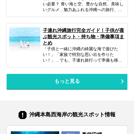
い必要？ 青い海と空、豊かな自然、美味し
いグルメ…魅力あふれる沖縄への旅行、考
えただけでワクワクしますよね！忙しい毎
日を抜け出して、非日常を満喫したいと考
えている方も多いのではないでしょうか。
子連れ沖縄旅行完全ガイド！子供が喜
でも、気になるのが「実際いくらかかる
ぶ観光スポット・持ち物・準備事項ま
の？」という費用面。旅行費用は、時期や
とめ
日数、過ごし方によって大きく変わりま
「子供と一緒に沖縄の綺麗な海で遊びた
す。 この記事では、沖縄旅行のリアルな予
い！」「家族で特別な思い出を作りた
算感から、賢く費用を抑えるコツ、予算別
い！」…でも、子連れ旅行って準備も移動
のモデルプランまで、あなたの旅行計画に
も大変そう…なんて思っていませんか？大
役立つ情報をギュッとまとめてお届けしま
丈夫！ポイントを押さえてしっかり計画す
す！しっかり予算を把握して、最高の沖縄
れば、子連れ沖縄旅行は最高の体験になり
旅行を実現しましょう。
もっと見る
ます。 このガイドでは、子連れファミリー
が沖縄旅行を思いっきり楽しむための、計
画の立て方からおすすめスポット＆ホテ
ル、あると便利な持ち物、注意点まで、マ
マ・パパ目線で徹底解説！この記事を読ん
で、不安を解消し、笑顔あふれる家族旅行
沖縄本島西海岸の観光スポット情報
を実現しましょう♪