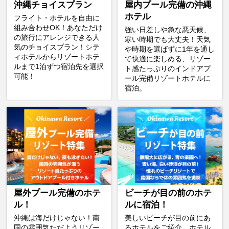
沖縄チョイスプラン
屋内プール完備の沖縄
ホテル
フライト・ホテルを自由に
組み合わせOK！あなただけ
強い日差しや急な悪天候、
の旅行にアレンジできる人
寒い時期でも大丈夫！天気
気のチョイスプラン！シテ
や時期を選ばずに1年を通し
ィホテルからリゾートホテ
て快適に楽しめる、リゾー
ルまで1泊ずつ宿泊先を選択
ト感たっぷりのインドアプ
可能！
ール完備リゾートホテルに
宿泊。
屋外プール完備のホテ
ビーチが目の前のホテ
ル！
ルに宿泊！
沖縄は海だけじゃない！南
美しいビーチが目の前にあ
国の雰囲気ただようリゾー
るホテルをご紹介。ホテル