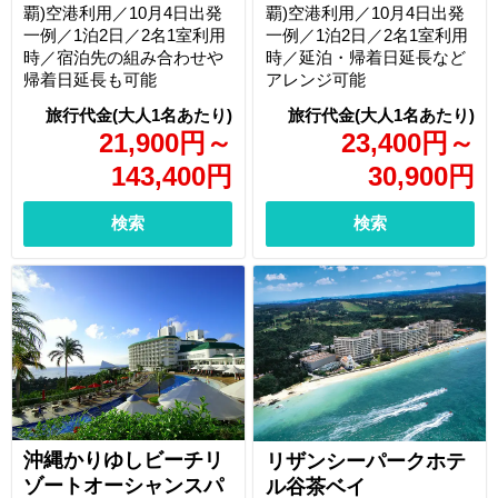
覇)空港利用／10月4日出発
覇)空港利用／10月4日出発
一例／1泊2日／2名1室利用
一例／1泊2日／2名1室利用
時／宿泊先の組み合わせや
時／延泊・帰着日延長など
帰着日延長も可能
アレンジ可能
21,900
円
～
23,400
円
～
143,400
円
30,900
円
検索
検索
沖縄かりゆしビーチリ
リザンシーパークホテ
ゾートオーシャンスパ
ル谷茶ベイ