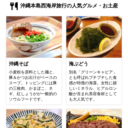
沖縄本島西海岸旅行の人気グルメ・お土産
沖縄そば
海ぶどう
小麦粉を原料とした麺と、
別名「グリーンキャビア」
豚＆かつお出汁がベースの
とも呼ばれプチプチした食
スープ。トッピングには豚
感が特徴の海藻。女性に嬉
の三枚肉、かまぼこ、ネ
しいミネラル、ヒアルロン
ギ、紅しょうがが一般的の
酸が含まれ美容食材として
ソウルフードです。
も大人気です。