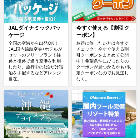
JALダイナミックパッ
今すぐ使える【割引ク
ケージ
ーポン】
全国の空港から出発OK！
お得に旅したい方は今すぐ
JAL国内線航空券+ホテルが
チェック！今すぐ使える割
セットのフリープラン！往
引クーポンをまとめて公開
路と復路で違う空港を利用
中！希望条件にぴったりの
したり、旅行中の1泊だけ宿
クーポンが見つかるかも♪限
泊を手配するなどアレンジ
定クーポンなのでお見逃し
自在。
なく。