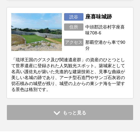
座喜味城跡
読谷
住所
中頭郡読谷村字座喜
味708-6
アクセス
那覇空港から車で90
分
「琉球王国のグスク及び関連遺産群」の資産のひとつとし
て世界遺産に登録された人気観光スポット。築城家として
名高い護佐丸が築いた先進的な建築技術と、見事な曲線が
美しい名城の跡であり、アーチ型石造門やサンゴ石灰岩の
切石積みの城壁が残り、城壁の上からの東シナ海を一望す
る景色は格別です。
もっと見る