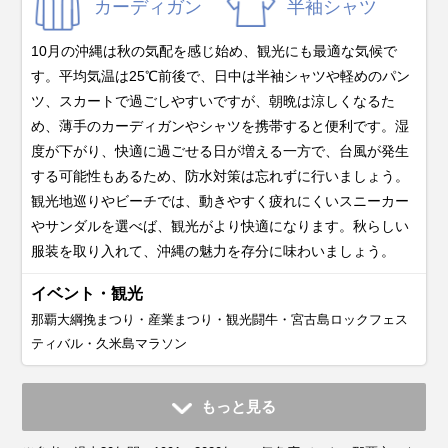
カーディガン
半袖シャツ
10月の沖縄は秋の気配を感じ始め、観光にも最適な気候で
す。平均気温は25℃前後で、日中は半袖シャツや軽めのパン
ツ、スカートで過ごしやすいですが、朝晩は涼しくなるた
め、薄手のカーディガンやシャツを携帯すると便利です。湿
度が下がり、快適に過ごせる日が増える一方で、台風が発生
する可能性もあるため、防水対策は忘れずに行いましょう。
観光地巡りやビーチでは、動きやすく疲れにくいスニーカー
やサンダルを選べば、観光がより快適になります。秋らしい
服装を取り入れて、沖縄の魅力を存分に味わいましょう。
イベント・観光
那覇大綱挽まつり・産業まつり・観光闘牛・宮古島ロックフェス
ティバル・久米島マラソン
11月
12月
1月
2月
3月
4月
5月
6月
7月
もっと見る
平均気温・降水量
平均気温・降水量
平均気温・降水量
平均気温・降水量
平均気温・降水量
平均気温・降水量
平均気温・降水量
平均気温・降水量
平均気温・降水量