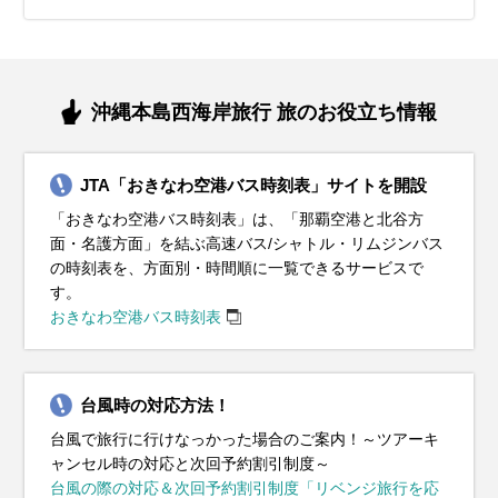
り・東村つつじマラソン大会・タンカン（旬）
ライアスロン
焼陶器市
（旬）
ル（旬）
沖縄本島西海岸旅行 旅のお役立ち情報
JTA「おきなわ空港バス時刻表」サイトを開設
「おきなわ空港バス時刻表」は、「那覇空港と北谷方
面・名護方面」を結ぶ高速バス/シャトル・リムジンバス
の時刻表を、方面別・時間順に一覧できるサービスで
す。
おきなわ空港バス時刻表
台風時の対応方法！
台風で旅行に行けなっかった場合のご案内！～ツアーキ
ャンセル時の対応と次回予約割引制度～
台風の際の対応＆次回予約割引制度「リベンジ旅行を応