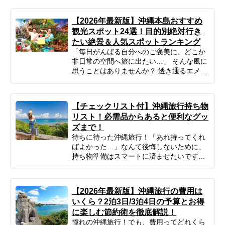
ておきましょう。
【2026年最新版】沖縄本島おすすめ
観光スポット24選！目的別絶対行き
たい絶景＆人気スポットランキング
「毎日がんばる自分へのご褒美に、どこか
非日常の空間へ旅に出たい…」 そんな風に
思うことはありませんか？ 透き通るエメラ
ルドグリーンの海、どこまでも続く青い
空、そして、ゆったりと流れる島時間。沖
縄は、忙しい日常から心を解き放ち、身も
【チェックリスト付】沖縄旅行持ち物
心もリフレッシュさせてくれる最高の場所
リスト！必需品からあると便利なグッ
です。 この記事では、プロのツアーコーデ
ズまで！
ィネーターが厳選した沖縄本島のおすすめ
待ちに待った沖縄旅行！「あれ持ってくれ
観光スポットをご紹介します。定番スポッ
ばよかった…」なんて後悔しないために、
トから、知る人ぞ知る癒しの絶景カフェ、
持ち物準備はスマートに済ませたいですよ
そして待望の最新スポットまで、あなたの
ね。このガイドを読めば、必需品から便利
「行ってみたい！」がきっと見つかるは
グッズまでしっかりチェックできます。忘
ず。次の沖縄旅行の計画に、ぜひお役立て
れ物ゼロで、身軽に、快適に！最高の沖縄
ください。
【2026年最新版】沖縄旅行の費用は
旅行をスタートさせるための準備を始めま
いくら？2泊3日/3泊4日の予算とお得
しょう♪
に楽しむ節約術を徹底解説！
憧れの沖縄旅行！でも、費用ってどれくら