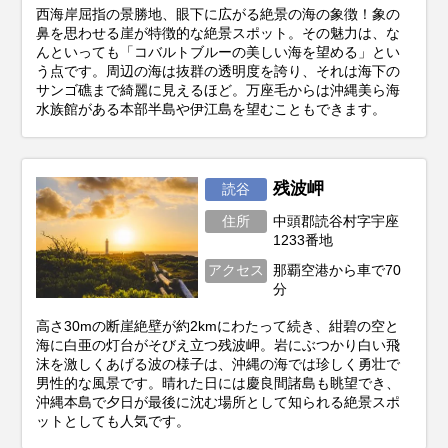
西海岸屈指の景勝地、眼下に広がる絶景の海の象徴！象の
鼻を思わせる崖が特徴的な絶景スポット。その魅力は、な
んといっても「コバルトブルーの美しい海を望める」とい
う点です。周辺の海は抜群の透明度を誇り、それは海下の
サンゴ礁まで綺麗に見えるほど。万座毛からは沖縄美ら海
水族館がある本部半島や伊江島を望むこともできます。
残波岬
読谷
住所
中頭郡読谷村字宇座
1233番地
アクセス
那覇空港から車で70
分
高さ30mの断崖絶壁が約2kmにわたって続き、紺碧の空と
海に白亜の灯台がそびえ立つ残波岬。岩にぶつかり白い飛
沫を激しくあげる波の様子は、沖縄の海では珍しく勇壮で
男性的な風景です。晴れた日には慶良間諸島も眺望でき、
沖縄本島で夕日が最後に沈む場所として知られる絶景スポ
ットとしても人気です。