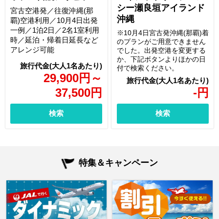
シー瀬良垣アイランド
宮古空港発／往復沖縄(那
沖縄
覇)空港利用／10月4日出発
一例／1泊2日／2名1室利用
※10月4日宮古発沖縄(那覇)着
時／延泊・帰着日延長など
のプランがご用意できません
アレンジ可能
でした。出発空港を変更する
か、下記ボタンよりほかの日
付で検索ください。
29,900
円
～
37,500
円
-
円
検索
検索
特集＆キャンペーン