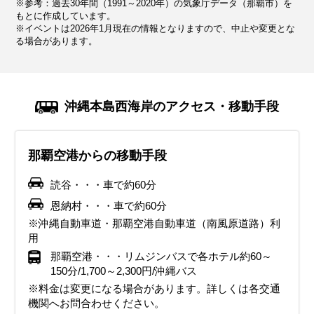
※参考：過去30年間（1991～2020年）の気象庁データ（那覇市）を
22.5℃
19.0℃
17.3℃
17.5℃
19.1℃
21.5℃
24.2℃
27.2℃
29.1℃
119.1mm
110.0mm
101.6mm
114.5mm
142.8mm
161.0mm
245.3mm
284.4mm
188.1mm
もとに作成しています。
※イベントは2026年1月現在の情報となりますので、中止や変更とな
る場合があります。
気候・服装
気候・服装
気候・服装
気候・服装
気候・服装
気候・服装
気候・服装
気候・服装
気候・服装
ジャケット
ニット
ニット
ニット
パーカー
カーディガン
カーディガン
半袖シャツ
半袖シャツ
長袖シャツ
ジャケット
コート
長袖シャツ
半袖シャツ
半袖シャツ
半袖シャツ
レインコート
ノースリーブ
11月の沖縄は秋が深まり、平均気温は約23℃と快適な日が多
12月の沖縄は冬を迎えますが、平均気温は約20℃で、日本本
1月の沖縄は冬にあたりますが、平均気温は約17℃と日本本
2月の沖縄も引き続き穏やかな冬の気候が続きます。平均気
3月の沖縄は春の訪れを感じる時期で、平均気温は20℃近く
4月の沖縄は春本番で、平均気温は22℃前後と過ごしやすい
5月の沖縄は初夏を迎え、平均気温は25℃を超える日もあり
6月の沖縄は梅雨の時期にあたり、湿度が高く、雨の日が多
7月の沖縄は梅雨が明け、夏本番の暑さを迎えます。平均気
沖縄本島西海岸のアクセス・移動手段
いです。日中は長袖シャツや薄手のカーディガンで過ごせま
土の冬に比べるとかなり温暖です。日中は長袖シャツや薄手
土に比べて暖かいです。日中は薄手のニットや長袖シャツで
温は17℃前後で、日中はカットソーや薄手のニットで過ごす
まで上がります。日中は暖かい日が多いため、半袖シャツに
季節です。日中は半袖シャツや軽めのパンツ、スカートで快
ます。日中はTシャツやショートパンツ、スカートなどの軽
いのが特徴です。平均気温は27℃前後で、日中は半袖シャツ
温は30℃を超える日も多く、紫外線が非常に強いため、日焼
すが、朝晩は少し肌寒く感じることもあります。そのため、
のニットに軽いジャケットを羽織るスタイルが快適ですが、
快適に過ごせますが、朝晩は冷え込むこともあるため、軽い
ことが多いです。朝晩の寒さに備えて、軽めのコートやスト
薄手のカーディガンやパーカーを羽織るスタイルがおすすめ
適に観光が楽しめますが、朝晩は少し涼しく感じる日もある
装で快適に過ごせますが、朝晩は涼しく感じることがあるた
やショートパンツで快適に過ごせますが、雨対策が必要で
け対策が欠かせません。軽量で通気性の良いTシャツやノー
那覇空港からの移動手段
軽めのジャケットやストールを持参しておくと便利です。こ
朝晩は15℃前後まで冷え込むこともあるため、防寒対策を意
ジャケットやウィンドブレーカーを用意しておくと安心で
ールを持参すると便利です。観光地では屋外を歩く時間が長
です。朝晩は少し冷えることもあるので、重ね着で調整でき
ため、薄手のカーディガンやジャケットを持ち歩くと便利で
め、薄手のカーディガンやシャツを携帯しておくと便利で
す。軽量で速乾性のある素材の服を選び、湿気にも対応でき
スリーブシャツ、ショートパンツやスカートを選び、涼しく
の時期は湿度が下がり、過ごしやすい日が増えますが、海辺
識しましょう。観光地巡りでは動きやすいスニーカーが最適
す。風が強い日もあるため、風を通しにくい素材の服が便利
くなることがあるため、動きやすい服装と防風対策が重要で
る服装が快適です。観光地やアクティビティでは、軽量で通
す。海辺を訪れる場合は、風が冷たく感じられることもある
す。湿度が高くなり始めるため、通気性の良い素材の服を選
るスタイルがおすすめです。折りたたみ傘やレインコートを
快適な服装を心がけましょう。帽子やサングラス、日焼け止
読谷・・・車で約60分
では風が強い日もあるため、風を防ぐ素材のアウターが役立
で、海風の強い場所を訪れる場合は風を通しにくい素材の服
です。また、観光には歩きやすいスニーカーを選び、防水性
す。また、雨の日もあるので、折りたたみ傘やレインシュー
気性の良いスニーカーが役立ちます。また、沖縄特有の湿気
ので、風を防ぐ上着を準備してください。紫外線対策とし
ぶことがポイントです。5月は紫外線が強くなるため、帽子
持参し、防水性のあるスニーカーやサンダルを用意しましょ
めを必ず用意し、特にビーチを訪れる際はラッシュガードを
恩納村・・・車で約60分
ちます。観光地を巡る際には、動きやすいスニーカーや防滑
がおすすめです。また、クリスマスイルミネーションや年末
があるものを準備しておくと、突然の雨にも対応できます。
ズを用意しておくと安心です。沖縄ならではの自然や文化を
が増してくるため、速乾性のある素材の服を選ぶと快適に過
て、帽子やサングラスを活用し、日焼け止めも忘れずに持参
やサングラス、日焼け止めでしっかりと紫外線対策をしまし
う。また、エアコンが効いている室内では肌寒く感じること
着用すると便利です。また、長時間外を歩く場合は、通気性
※沖縄自動車道・那覇空港自動車道（南風原道路）利
性のある靴を選ぶと安心です。
イベントが盛り上がる時期なので、華やかな服装を取り入れ
沖縄特有の温暖な気候を活かした服装を選びましょう。
楽しむために、軽やかで機能的な服装を心がけましょう。
ごせます。春らしい明るい色の服装で、観光をより楽しく演
しましょう。動きやすく爽やかな服装で、春の沖縄を存分に
ょう。観光地やアクティビティを思い切り楽しむために、機
があるため、薄手のカーディガンやストールを携帯すると便
の良いスニーカーやサンダルで足元をしっかりサポートしま
用
ると気分が高まります。温暖な沖縄の冬を快適な服装で満喫
出しましょう。
楽しみましょう。
能的で快適な服装を心がけましょう。
利です。梅雨の湿気を乗り切るために、涼しく動きやすい服
しょう。こまめな水分補給と暑さ対策を忘れずに、夏の沖縄
那覇空港・・・リムジンバスで各ホテル約60～
イベント・観光
イベント・観光
イベント・観光
してください。
装で快適な旅行を楽しみましょう。
を思い切り楽しんでください。
150分/1,700～2,300円/沖縄バス
イベント・観光
イベント・観光
イベント・観光
イルミネーションシーズン・石垣島まつり・壺屋やむちん通り祭
ホエールウォッチング・石垣島マラソン・宮古島100kmワイドー
ホエールウォッチング・桜まつり（各地）・プロ野球春季キャン
※料金は変更になる場合があります。詳しくは各交通
イベント・観光
イベント・観光
イベント・観光
り・離島フェア・沖縄国際カーニバル
マラソン・桜まつり（各地）・琉球ランタンフェスティバル・イ
プ・琉球ランタンフェスティバル・イルミネーションシーズン・
海開き・クリーンアップウォーク久米島・琉球ランタンフェステ
海開き・琉球海炎祭・星空観測・島ぜんぶでおーきな祭（沖縄国
海水浴シーズン・那覇ハーリー
機関へお問合わせください。
ルミネーションシーズン・星空観測・タンカン（旬）
星空観測・タンカン（旬）
ィバル・イルミネーションシーズン・星空観測・東村つつじ祭
際映画祭）・伊江島ゆり祭り・石垣島トライアスロン・宮古島ト
イルミネーションシーズン・星空観測・NAHAマラソン・読谷山
海水浴シーズン・糸満ハーレー・マンゴー（旬）・パイナップル
海水浴シーズン・夏祭り（各地）・マンゴー（旬）・パイナップ