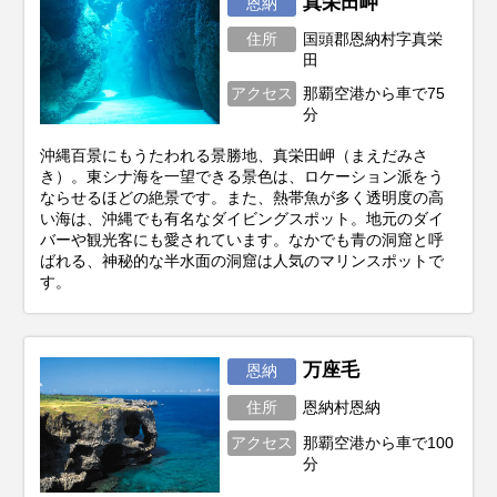
真栄田岬
恩納
住所
国頭郡恩納村字真栄
田
アクセス
那覇空港から車で75
分
沖縄百景にもうたわれる景勝地、真栄田岬（まえだみさ
き）。東シナ海を一望できる景色は、ロケーション派をう
ならせるほどの絶景です。また、熱帯魚が多く透明度の高
い海は、沖縄でも有名なダイビングスポット。地元のダイ
バーや観光客にも愛されています。なかでも青の洞窟と呼
ばれる、神秘的な半水面の洞窟は人気のマリンスポットで
す。
万座毛
恩納
住所
恩納村恩納
アクセス
那覇空港から車で100
分