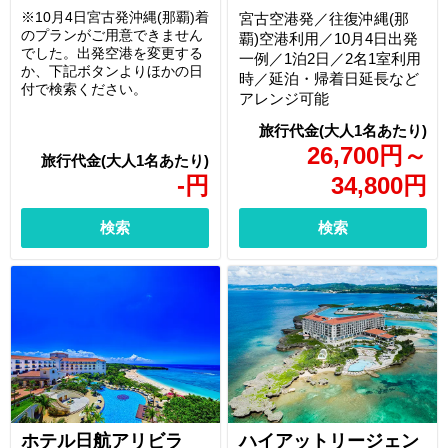
※10月4日宮古発沖縄(那覇)着
宮古空港発／往復沖縄(那
のプランがご用意できません
覇)空港利用／10月4日出発
でした。出発空港を変更する
一例／1泊2日／2名1室利用
か、下記ボタンよりほかの日
時／延泊・帰着日延長など
付で検索ください。
アレンジ可能
26,700
円
～
-
円
34,800
円
検索
検索
ホテル日航アリビラ
ハイアットリージェン