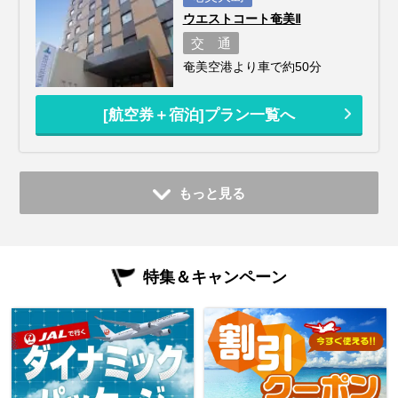
ウエストコート奄美Ⅱ
交 通
奄美空港より車で約50分
[航空券＋宿泊]プラン一覧へ
もっと見る
特集＆キャンペーン