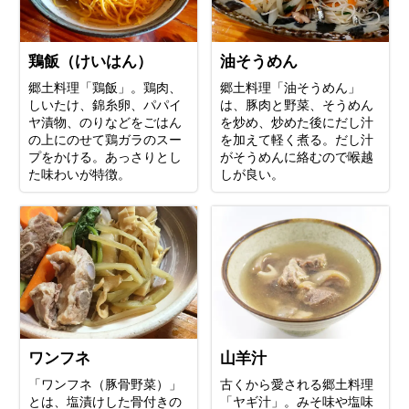
鶏飯（けいはん）
油そうめん
郷土料理「鶏飯」。鶏肉、
郷土料理「油そうめん」
しいたけ、錦糸卵、パパイ
は、豚肉と野菜、そうめん
ヤ漬物、のりなどをごはん
を炒め、炒めた後にだし汁
の上にのせて鶏ガラのスー
を加えて軽く煮る。だし汁
プをかける。あっさりとし
がそうめんに絡むので喉越
た味わいが特徴。
しが良い。
ワンフネ
山羊汁
「ワンフネ（豚骨野菜）」
古くから愛される郷土料理
とは、塩漬けした骨付きの
「ヤギ汁」。みそ味や塩味