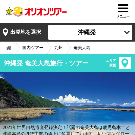
メニュー
沖縄発
出発地を選択
国内ツアー
九州
奄美大島
エリア
沖縄発 奄美大島旅行・ツアー
変更
2021年世界自然遺産登録決定！話題の奄美大島は鹿児島本土と
沖縄本島のほぼ中間の洋上に位置しています。広いマングロー