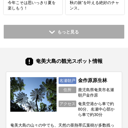
今年こそは思いっきり夏を
秋の旅”を叶える絶好のチャ
楽しもう！
ンス。
もっと見る
奄美大島の観光スポット情報
金作原原生林
名瀬朝戸
住所
鹿児島県奄美市名瀬
朝戸金作原
アクセス
奄美空港から車で約
80分、名瀬中心部か
ら車で約30分
奄美大島の山々の中でも、天然の亜熱帯広葉樹が多数残っ