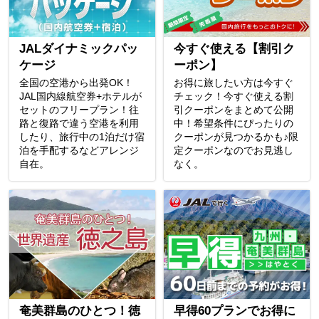
JALダイナミックパッ
今すぐ使える【割引ク
ケージ
ーポン】
全国の空港から出発OK！
お得に旅したい方は今すぐ
JAL国内線航空券+ホテルが
チェック！今すぐ使える割
セットのフリープラン！往
引クーポンをまとめて公開
路と復路で違う空港を利用
中！希望条件にぴったりの
したり、旅行中の1泊だけ宿
クーポンが見つかるかも♪限
泊を手配するなどアレンジ
定クーポンなのでお見逃し
自在。
なく。
奄美群島のひとつ！徳
早得60プランでお得に