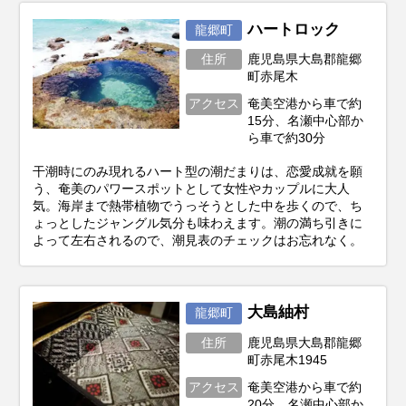
ハートロック
龍郷町
住所
鹿児島県大島郡龍郷
町赤尾木
アクセス
奄美空港から車で約
15分、名瀬中心部か
ら車で約30分
干潮時にのみ現れるハート型の潮だまりは、恋愛成就を願
う、奄美のパワースポットとして女性やカップルに大人
気。海岸まで熱帯植物でうっそうとした中を歩くので、ち
ょっとしたジャングル気分も味わえます。潮の満ち引きに
よって左右されるので、潮見表のチェックはお忘れなく。
大島紬村
龍郷町
住所
鹿児島県大島郡龍郷
町赤尾木1945
アクセス
奄美空港から車で約
20分、名瀬中心部か