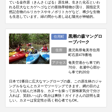
ている金作原（きんさくばる）原生林。生きた化石といわ
れる巨大なヒカゲヘゴなどの亜熱帯植物が茂り、国指定天
然記念物のルリカケスやキノボリトカゲなど、稀少な生物
も生息しています。緑の間から差し込む陽光が神秘的。
黒潮の森マングロ
住用町
ーブパーク
住所
鹿児島県奄美市住用
町石原478番地
アクセス
奄美空港から車で約
70分、名瀬中心部か
ら車で約20分
日本で2番目に広大なマングローブの森。この原生林のジャ
ングルをなんとカヌーでツーリングできます。網の目のよ
うに入り組んだ水路を、カヌーを操って探検家気分で分け
入れば、笑顔いっぱい気分は爽快！ガイドさんの説明も楽
しい。カヌーは安定性が高く初心者でもOK。