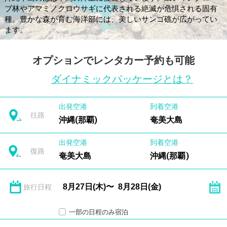
ブ林やアマミノクロウサギに代表される絶滅が危惧される固有
種。豊かな森が育む海洋部には、美しいサンゴ礁が広がってい
ます。
オプションでレンタカー予約も可能
ダイナミックパッケージとは？
出発空港
到着空港
往路
沖縄(那覇)
奄美大島
出発空港
到着空港
復路
奄美大島
沖縄(那覇)
旅行日程
一部の日程のみ宿泊