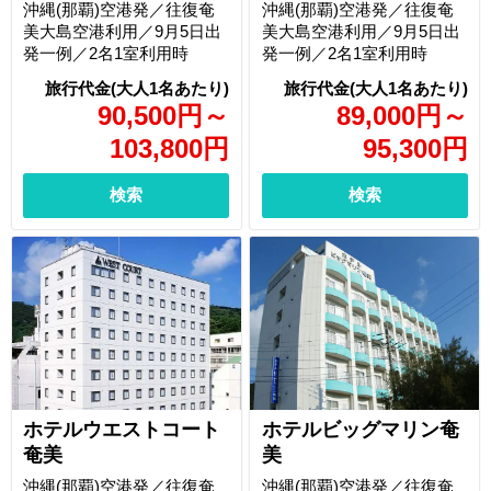
沖縄(那覇)空港発／往復奄
沖縄(那覇)空港発／往復奄
美大島空港利用／9月5日出
美大島空港利用／9月5日出
発一例／2名1室利用時
発一例／2名1室利用時
90,500
円
～
89,000
円
～
103,800
円
95,300
円
検索
検索
ホテルウエストコート
ホテルビッグマリン奄
奄美
美
沖縄(那覇)空港発／往復奄
沖縄(那覇)空港発／往復奄