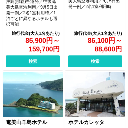
美大島空港利用／9月5日出
沖縄(那覇)空港発／往復奄
発一例／2名1室利用時
美大島空港利用／9月5日出
発一例／2名1室利用時／1
泊ごとに異なるホテルも選
択可能
85,900
円
～
86,100
円
～
159,700
円
88,600
円
検索
検索
奄美山羊島ホテル
ホテルカレッタ