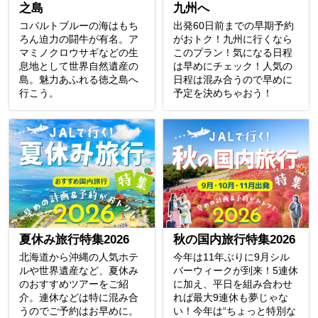
之島
九州へ
コバルトブルーの海はもち
出発60日前までの早期予約
ろん迫力の闘牛が有名。ア
がおトク！九州に行くなら
マミノクロウサギなどの生
このプラン！気になる日程
息地として世界自然遺産の
は早めにチェック！人気の
島。魅力あふれる徳之島へ
日程は混み合うので早めに
行こう。
予定を決めちゃおう！
夏休み旅行特集2026
秋の国内旅行特集2026
北海道から沖縄の人気ホテ
今年は11年ぶりに9月シル
ルや世界遺産など、夏休み
バーウィークが到来！5連休
のおすすめツアーをご紹
に加え、平日を組み合わせ
介。連休などは特に混み合
れば最大9連休も夢じゃな
うのでご予約はお早めに。
い！今年は“ちょっと特別な