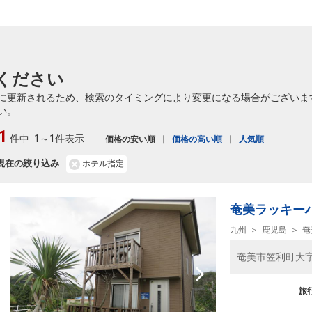
ください
に更新されるため、検索のタイミングにより変更になる場合がございま
い。
1
件中
1～1件表示
価格の安い順
価格の高い順
人気順
現在の絞り込み
ホテル指定
奄美ラッキー
九州
鹿児島
奄
奄美市笠利町大字喜
旅