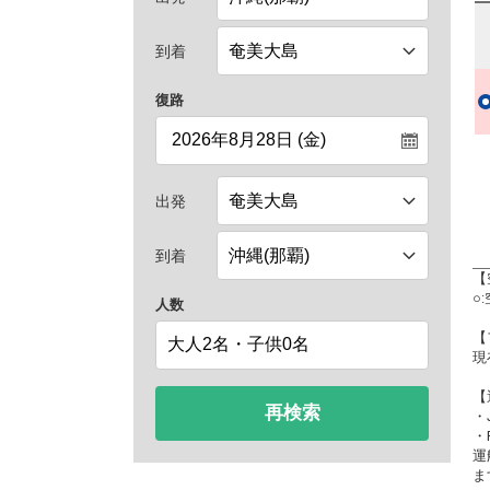
到着
復路
出発
到着
【
○
人数
【
現
【
再検索
・
・
運
ま