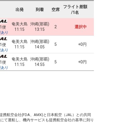
フライト差額
出発
到着
空席
/1名
奄美大島
沖縄(那覇)
2
選択中
61便
11:15
13:15
便あり
奄美大島
沖縄(那覇)
5
+0円
61便
11:15
14:05
便あり
奄美大島
沖縄(那覇)
5
+0円
61便
11:15
14:55
便あり
。
携航空会社(FDA、AMX)と日本航空（JAL）との共同
務員にて運航し、機内サービスも提携航空会社の基準に則り