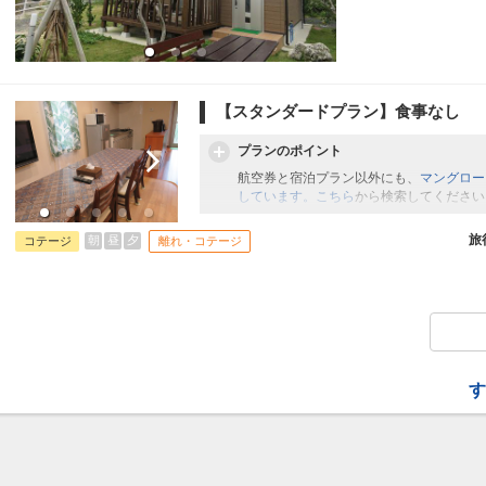
【スタンダードプラン】食事なし
プランのポイント
航空券と宿泊プラン以外にも、
マングロー
しています。こちら
から検索してください
旅
朝
昼
夕
コテージ
離れ・コテージ
す