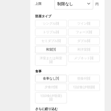
上限
円
部屋タイプ
シングル
[
0
]
ツイン
[
0
]
トリプル
[
0
]
フォース
[
0
]
セミダブル
[
0
]
ダブル
[
0
]
和室
[
1
]
和洋室
[
0
]
洋室または和室
メゾネット
[
0
]
[
0
]
食事
食事なし
[
1
]
朝食付
[
0
]
夕食付
[
0
]
1泊2食(夕朝)
[
0
]
1泊3食(夕朝昼)
[
0
]
さらに絞り込む