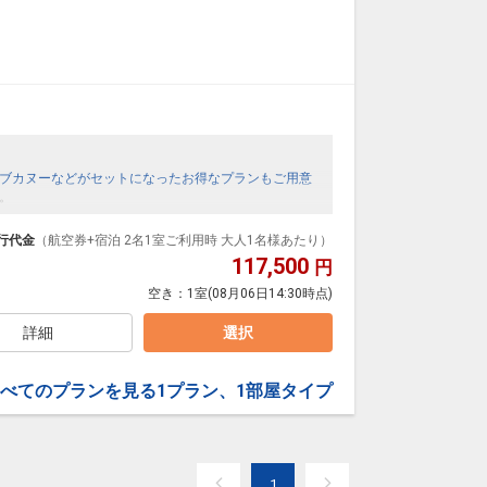
ブカヌーなどがセットになったお得なプランもご用意
。
行代金
（航空券+宿泊 2名1室ご利用時 大人1名様あたり）
117,500
円
空き：
1室
(08月06日14:30時点)
詳細
選択
べてのプランを見る
1プラン、1部屋タイプ
1