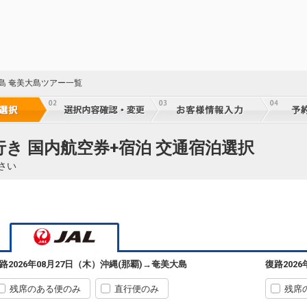
児島 奄美大島ツアー一覧
行き 国内航空券+宿泊 交通宿泊選択
さい
路
2026年08月27日（木）
沖縄(那覇)
→
奄美大島
復路
202
残席のある便のみ
直行便のみ
残席