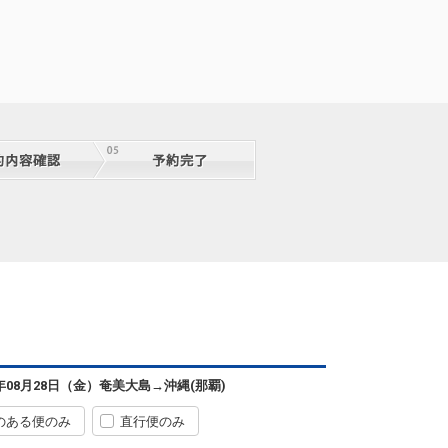
6年08月28日（金）
奄美大島
→
沖縄(那覇)
のある便のみ
直行便のみ