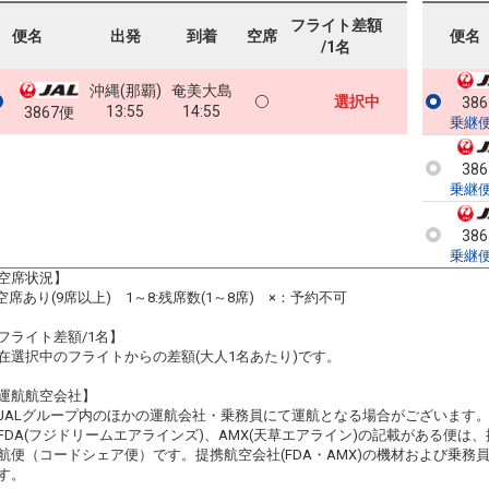
フライト差額
便名
出発
到着
空席
便名
/1名
沖縄(那覇)
奄美大島
選択中
38
13:55
14:55
3867便
乗継
38
乗継
38
乗継
空席状況】
:空席あり(9席以上) 1～8:残席数(1～8席) ×：予約不可
フライト差額/1名】
在選択中のフライトからの差額(大人1名あたり)です。
運航航空会社】
JALグループ内のほかの運航会社・乗務員にて運航となる場合がございます
FDA(フジドリームエアラインズ)、AMX(天草エアライン)の記載がある便は、提
航便（コードシェア便）です。提携航空会社(FDA・AMX)の機材および乗
す。