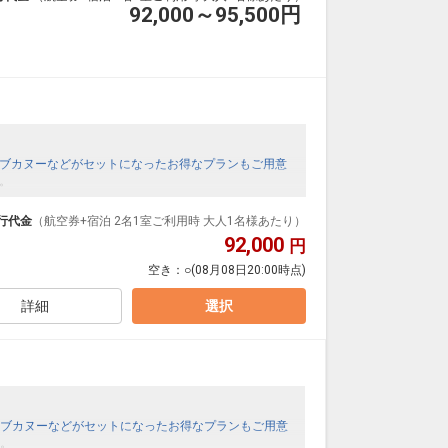
92,000～95,500
円
ブカヌーなどがセットになったお得なプランもご用意
。
行代金
（航空券+宿泊 2名1室ご利用時 大人1名様あたり）
92,000
円
空き：
○
(08月08日20:00時点)
詳細
選択
ブカヌーなどがセットになったお得なプランもご用意
。