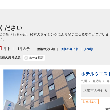
ください
に更新されるため、検索のタイミングにより変更になる場合がございま
い。
1
件中
1～1件表示
価格の安い順
価格の高い順
人気順
現在の絞り込み
ホテル指定
ホテルウエス
九州
鹿児島
奄
名瀬市入舟町８
駐車場あり
旅