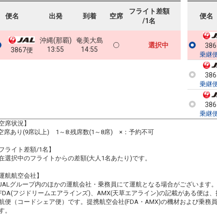
フライト差額
便名
出発
到着
空席
便名
/1名
沖縄(那覇)
奄美大島
選択中
38
13:55
14:55
3867便
乗継
38
乗継
38
乗継
空席状況】
:空席あり(9席以上) 1～8:残席数(1～8席) ×：予約不可
フライト差額/1名】
在選択中のフライトからの差額(大人1名あたり)です。
運航航空会社】
JALグループ内のほかの運航会社・乗務員にて運航となる場合がございます
FDA(フジドリームエアラインズ)、AMX(天草エアライン)の記載がある便は、提
航便（コードシェア便）です。提携航空会社(FDA・AMX)の機材および乗
す。