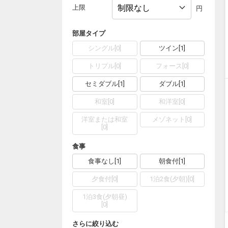
上限
円
部屋タイプ
シングル
[
0
]
ツイン
[
1
]
トリプル
[
0
]
フォース
[
0
]
セミダブル
[
1
]
ダブル
[
1
]
和室
[
0
]
和洋室
[
0
]
洋室または和室
メゾネット
[
0
]
[
0
]
食事
食事なし
[
1
]
朝食付
[
1
]
夕食付
[
0
]
1泊2食(夕朝)
[
0
]
1泊3食(夕朝昼)
[
0
]
さらに絞り込む