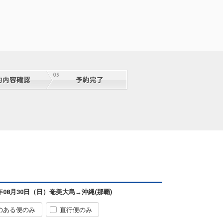
6年08月30日（日）
奄美大島
→
沖縄(那覇)
のある便のみ
直行便のみ