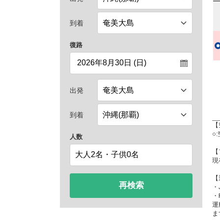
到着
復路
出発
到着
【
○
人数
【
現
【
再検索
・
・
運
ま