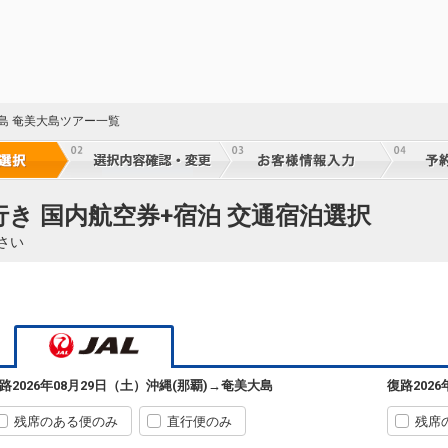
児島 奄美大島ツアー一覧
行き 国内航空券+宿泊 交通宿泊選択
さい
路
2026年08月29日（土）
沖縄(那覇)
→
奄美大島
復路
202
残席のある便のみ
直行便のみ
残席