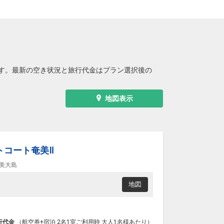
す。最新の空き状況と旅行代金はプラン選択後の
地図表示
トコート奄美Ⅱ
美大島
地図
行代金
（航空券+宿泊 2名1室ご利用時 大人1名様あたり）