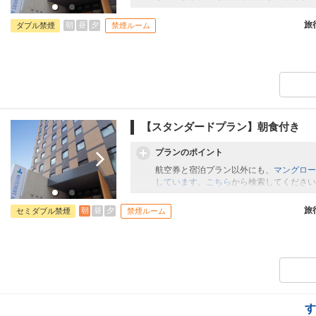
旅
朝
昼
夕
ダブル禁煙
禁煙ルーム
【スタンダードプラン】朝食付き
プランのポイント
航空券と宿泊プラン以外にも、
マングロー
しています。こちら
から検索してください
旅
朝
昼
夕
セミダブル禁煙
禁煙ルーム
す