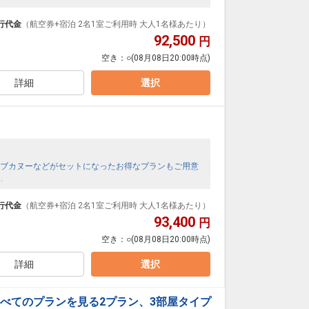
行代金
（航空券+宿泊 2名1室ご利用時 大人1名様あたり）
92,500
円
空き：
○
(08月08日20:00時点)
詳細
選択
ブカヌーなどがセットになったお得なプランもご用意
。
行代金
（航空券+宿泊 2名1室ご利用時 大人1名様あたり）
93,400
円
空き：
○
(08月08日20:00時点)
詳細
選択
べてのプランを見る
2プラン、3部屋タイプ