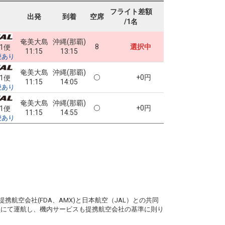
フライト差額
出発
到着
空席
/1名
奄美大島
沖縄(那覇)
8
選択中
61便
11:15
13:15
便あり
奄美大島
沖縄(那覇)
+0円
61便
11:15
14:05
便あり
奄美大島
沖縄(那覇)
+0円
61便
11:15
14:55
便あり
。
携航空会社(FDA、AMX)と日本航空（JAL）との共同
務員にて運航し、機内サービスも提携航空会社の基準に則り