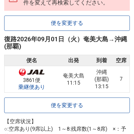
件を変えて再検索してください。
便を変更する
復路
2026年09月01日（火）
奄美大島
→
沖縄
(那覇)
便名
出発
到着
空席
沖縄
奄美大島
7
(那覇)
3861便
11:15
13:15
乗継便あり
便を変更する
【空席状況】
○:空席あり(9席以上) 1～8:残席数(1～8席) ×：予