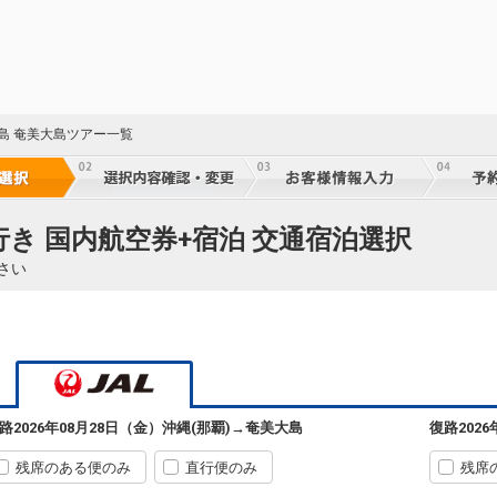
児島 奄美大島ツアー一覧
行き 国内航空券+宿泊 交通宿泊選択
さい
路
2026年08月28日（金）
沖縄(那覇)
→
奄美大島
復路
202
残席のある便のみ
直行便のみ
残席