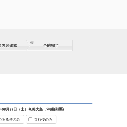
6年08月29日（土）
奄美大島
→
沖縄(那覇)
のある便のみ
直行便のみ