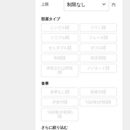
上限
円
部屋タイプ
シングル
[
0
]
ツイン
[
0
]
トリプル
[
0
]
フォース
[
0
]
セミダブル
[
0
]
ダブル
[
0
]
和室
[
0
]
和洋室
[
0
]
洋室または和室
メゾネット
[
0
]
[
0
]
食事
食事なし
[
0
]
朝食付
[
0
]
夕食付
[
0
]
1泊2食(夕朝)
[
0
]
1泊3食(夕朝昼)
[
0
]
さらに絞り込む