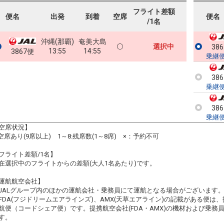
フライト差額
便名
出発
到着
空席
便名
/1名
沖縄(那覇)
奄美大島
選択中
38
13:55
14:55
3867便
乗継
38
乗継
38
乗継
空席状況】
:空席あり(9席以上) 1～8:残席数(1～8席) ×：予約不可
フライト差額/1名】
在選択中のフライトからの差額(大人1名あたり)です。
運航航空会社】
JALグループ内のほかの運航会社・乗務員にて運航となる場合がございます
FDA(フジドリームエアラインズ)、AMX(天草エアライン)の記載がある便は、提
航便（コードシェア便）です。提携航空会社(FDA・AMX)の機材および乗
す。