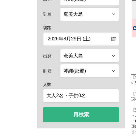
到着
復路
出発
到着
【
○
人数
【
現
【
再検索
・
・
運
ま