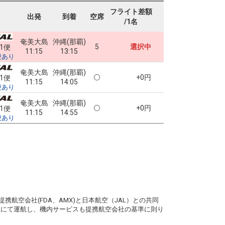
フライト差額
出発
到着
空席
/1名
奄美大島
沖縄(那覇)
5
選択中
61便
11:15
13:15
便あり
奄美大島
沖縄(那覇)
+0円
61便
11:15
14:05
便あり
奄美大島
沖縄(那覇)
+0円
61便
11:15
14:55
便あり
。
携航空会社(FDA、AMX)と日本航空（JAL）との共同
務員にて運航し、機内サービスも提携航空会社の基準に則り