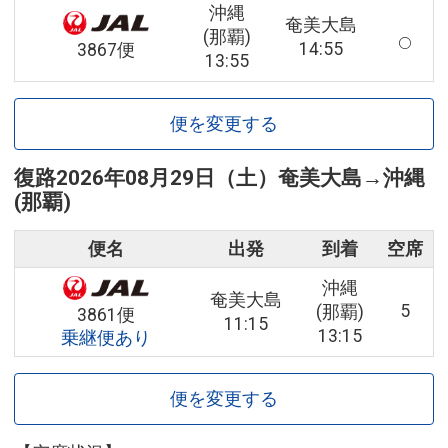
沖縄
奄美大島
(那覇)
14:55
3867便
13:55
便を変更する
復路
2026年08月29日（土）
奄美大島
→
沖縄
(那覇)
便名
出発
到着
空席
沖縄
奄美大島
5
(那覇)
3861便
11:15
13:15
乗継便あり
便を変更する