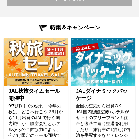
特集＆キャンペーン
JAL秋旅タイムセール
JALダイナミックパッ
開催中
ケージ
9/7(月)までの受付！今年の
全国の空港から出発OK！
秋は、どこへ行こう？9月か
JAL国内線航空券+ホテルが
ら11月出発のJALで行く国
セットのフリープラン！往
内旅行が、航空会社とホテ
路と復路で違う空港を利用
ルからの全面協力により、
したり、旅行中の1泊だけ宿
今だけ限定のセール価格で
泊を手配するなどアレンジ