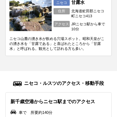
甘露水
ニセコ
住所
北海道虻田郡ニセコ
町ニセコ413
アクセス
JRニセコ駅から車で
10分
ニセコ山麓の湧き水が飲める穴場スポット。昭和天皇がこ
の湧き水を「甘露である」と喜ばれたところから「甘露
水」と呼ばれる。観光として訪れる方も多い。
ニセコ・ルスツのアクセス・移動手段
新千歳空港からニセコ駅までのアクセス
車で 所要約140分