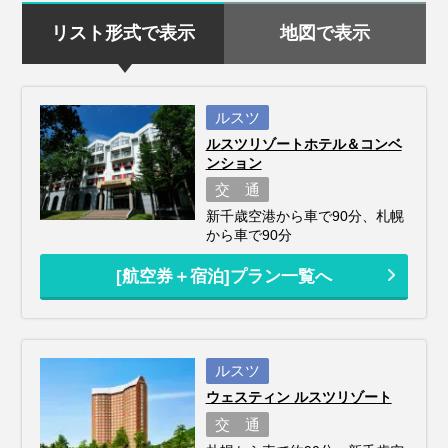
リスト形式で表示
地図で表示
ルスツ
ルスツリゾートホテル＆コンベ
ンション
交 通
新千歳空港から車で90分、札幌
から車で90分
[航空券＋宿泊]プラン一覧へ
ルスツ
ウェスティン ルスツリゾート
交 通