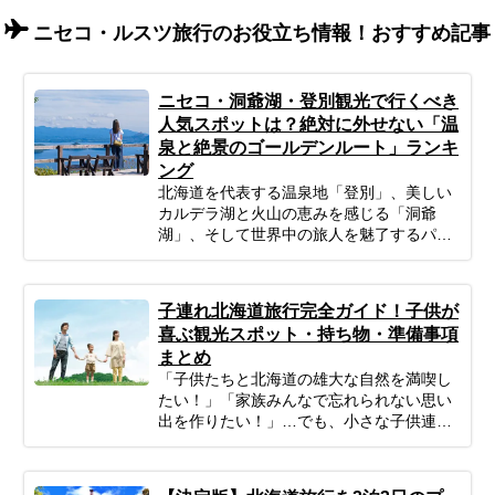
ニセコ・ルスツ旅行のお役立ち情報！おすすめ記事
ニセコ・洞爺湖・登別観光で行くべき
人気スポットは？絶対に外せない「温
泉と絶景のゴールデンルート」ランキ
ング
北海道を代表する温泉地「登別」、美しい
カルデラ湖と火山の恵みを感じる「洞爺
湖」、そして世界中の旅人を魅了するパウ
ダースノーと大自然の聖地「ニセコ」。 こ
の3つのエリアは比較的距離が近く、一度
の旅行で周遊できる「北海道観光のゴール
子連れ北海道旅行完全ガイド！子供が
デンルート」です。 「温泉も絶景もグルメ
喜ぶ観光スポット・持ち物・準備事項
も楽しみたいけれど、どう回ればいい
まとめ
の？」 そんなあなたのために、今回はプロ
「子供たちと北海道の雄大な自然を満喫し
のツアーコーディネーターが厳選した、目
たい！」「家族みんなで忘れられない思い
的別のニセコ・洞爺湖・登別のおすすめ観
出を作りたい！」…でも、小さな子供連れ
光スポットをご紹介します。 地獄谷の迫力
の旅行は、準備や移動、現地の過ごし方な
ある風景から、湖畔で過ごす優雅なひとと
ど、何かと不安がつきものですよね。ご安
き、大自然の中でのカフェタイムまで幅広
心ください！ポイントを押さえてしっかり
くピックアップ。初めての方からリピータ