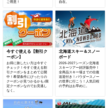
ご用意！
自在。
今すぐ使える【割引ク
北海道スキー＆スノー
ーポン】
ボード
お得に旅したい方は今すぐ
2026-2027シーズン北海道
チェック！今すぐ使える割
スキーツアー好評販売中！
引クーポンをまとめて公開
全商品スキー場までの往復
中！希望条件にぴったりの
送迎付き！パウダースノー
クーポンが見つかるかも♪限
の世界に行こう！人気日程
定クーポンなのでお見逃し
の予約はお早めに。
なく。