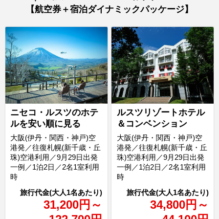
【航空券＋宿泊ダイナミックパッケージ】
ニセコ・ルスツのホテ
ルスツリゾートホテル
ルを安い順に見る
＆コンベンション
大阪(伊丹・関西・神戸)空
大阪(伊丹・関西・神戸)空
港発／往復札幌(新千歳・丘
港発／往復札幌(新千歳・丘
珠)空港利用／9月29日出発
珠)空港利用／9月29日出発
一例／1泊2日／2名1室利用
一例／1泊2日／2名1室利用
時
時
31,200
円
～
34,800
円
～