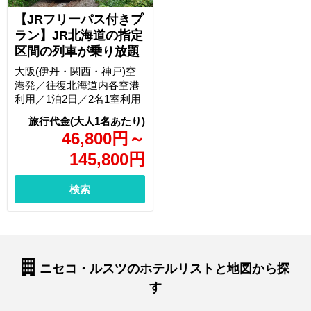
【JRフリーパス付きプ
ラン】JR北海道の指定
区間の列車が乗り放題
大阪(伊丹・関西・神戸)空
港発／往復北海道内各空港
利用／1泊2日／2名1室利用
46,800
円
～
145,800
円
検索
ニセコ・ルスツのホテルリストと地図から探
す