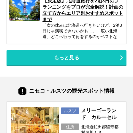
【決定版】北海道旅行を2泊3日のプ
計画すれば、子連れ北海道旅行は最高の体
ーの方まで、あなたの旅のスタイルに合わ
ランニングをプロが完全解説！計画の
験になります。 この記事では、子連れファ
せた「最高の北海道周遊旅」をプランニン
立て方からエリア別おすすめスポット
ミリーが北海道旅行を思いっきり楽しむた
グするための参考にぜひお役立てくださ
まで
めの、計画の立て方の基本から、子供が絶
い。
対喜ぶおすすめスポット＆アクティビテ
「次の休みは北海道へ行きたいけど、2泊3
ィ、ホテル選びの秘訣、そしてあると便利
日じゃ満喫できないかも…」「広い北海
な持ち物や注意点まで、パパママ目線で徹
道、どこへ行って何をするのがベストな
底解説！この記事を読んで、子連れ旅行の
の？」そんな風に悩んでいませんか？短い
不安を解消し、家族みんなの笑顔があふれ
休みでも、事前の計画次第で北海道の雄大
る北海道旅行を実現しましょう♪
な自然、美味しいグルメ、心癒される景色
もっと見る
をたっぷり楽しむことは可能です！この記
事では、忙しいあなたのために、2泊3日の
北海道旅行を最大限に楽しむための計画の
立て方から、エリア別の魅力、旅を充実さ
せるための秘訣まで、ぎゅっと凝縮してお
届けします。あなただけの特別な北海道旅
ニセコ・ルスツの観光スポット情報
行を実現するためのヒントを見つけて、最
高の思い出を作りに出かけましょう！
メリーゴーラン
ルスツ
ド カルーセル
住所
北海道虻田郡留寿都
村泉川１３