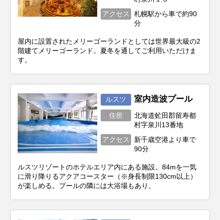
アクセス
札幌駅から車で約90
分
屋内に設置されたメリーゴーランドとしては世界最大級の2
階建てメリーゴーランド。夏冬を通してご利用いただけま
す。
室内造波プール
ルスツ
住所
北海道虻田郡留寿都
村字泉川13番地
アクセス
新千歳空港より車で
90分
ルスツリゾートのホテルエリア内にある施設。84mを一気
に滑り降りるアクアコースター（※身長制限130cm以上）
が楽しめる。プールの隣には大浴場もあり。