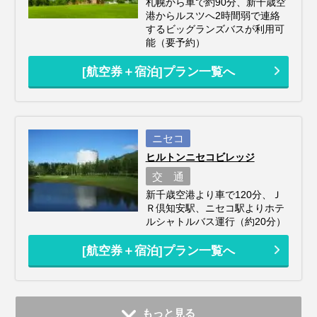
札幌から車で約90分、新千歳空
港からルスツへ2時間弱で連絡
するビッグランズバスが利用可
能（要予約）
[航空券＋宿泊]プラン一覧へ
ニセコ
ヒルトンニセコビレッジ
交 通
新千歳空港より車で120分、Ｊ
Ｒ倶知安駅、ニセコ駅よりホテ
ルシャトルバス運行（約20分）
[航空券＋宿泊]プラン一覧へ
もっと見る