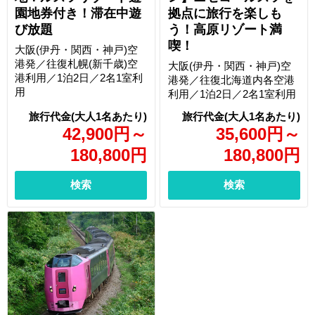
園地券付き！滞在中遊
拠点に旅行を楽しも
び放題
う！高原リゾート満
喫！
大阪(伊丹・関西・神戸)空
港発／往復札幌(新千歳)空
大阪(伊丹・関西・神戸)空
港利用／1泊2日／2名1室利
港発／往復北海道内各空港
用
利用／1泊2日／2名1室利用
42,900
円
～
35,600
円
～
180,800
円
180,800
円
検索
検索