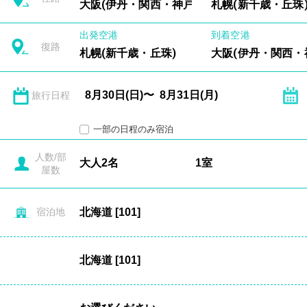
大阪(伊丹・関西・神戸)
札幌(新千歳・丘珠
出発空港
到着空港
復路
札幌(新千歳・丘珠)
大阪(伊丹・関西・
旅行日程
一部の日程のみ宿泊
人数/部
屋数
宿泊地