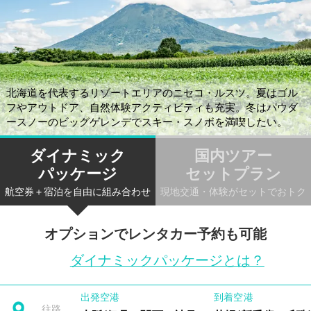
北海道を代表するリゾートエリアのニセコ・ルスツ。夏はゴル
フやアウトドア、自然体験アクティビティも充実。冬はパウダ
ースノーのビッグゲレンデでスキー・スノボを満喫したい。
ダイナミック
国内ツアー
パッケージ
セットプラン
航空券＋宿泊を自由に組み合わせ
現地交通・体験がセットでおトク
オプションでレンタカー予約も可能
ダイナミックパッケージとは？
出発空港
到着空港
往路