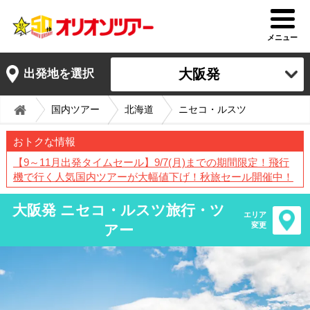
メニュー
大阪発
出発地を選択
国内ツアー
北海道
ニセコ・ルスツ
おトクな情報
【9～11月出発タイムセール】9/7(月)までの期間限定！飛行
機で行く人気国内ツアーが大幅値下げ！秋旅セール開催中！
大阪発 ニセコ・ルスツ旅行・ツ
エリア
変更
アー