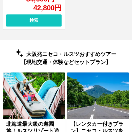
42,800
円
検索
大阪発ニセコ・ルスツおすすめツアー
【現地交通・体験などセットプラン】
北海道最大級の遊園
【レンタカー付きプラ
地！ルスツリゾート遊
ン】ニセコ・ルスツを