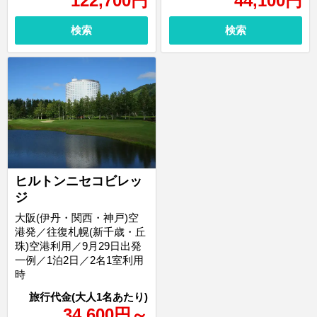
122,700
円
44,100
円
検索
検索
ヒルトンニセコビレッ
ジ
大阪(伊丹・関西・神戸)空
港発／往復札幌(新千歳・丘
珠)空港利用／9月29日出発
一例／1泊2日／2名1室利用
時
34,600
円
～