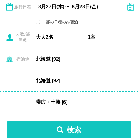
旅行日程
一部の日程のみ宿泊
人数/部
屋数
宿泊地
検索