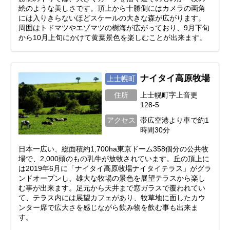
絵のような美しさです。頂上から十勝側にはカメラの画角
には入りきらないほどスケールの大きな森が広がります。
周囲はトドマツやエゾマツの樹海が広がっており、9月下旬
から10月上旬にかけて黄葉景色を楽しむことが出来ます。
ナイタイ高原牧場
上士幌町
住所
上士幌町字上音更
128-5
アクセス
帯広空港より車で約1
時間30分
日本一広い、総面積約1,700ha東京ドーム358個分の公共牧
場で、2,000頭のもの乳牛が放牧されています。丘の頂上に
は2019年6月に「ナイタイ高原牧場ナイタイテラス」がグラ
ンドオープンし、雄大な牧場の景色を展望テラスから楽し
む事が出来ます。足元から天井まで窓ガラスで覆われてい
て、テラス内には展望カフェがあり、牧草地に面したカウ
ンター席で広大さを感じながら飲み物を飲む事も出来ま
す。