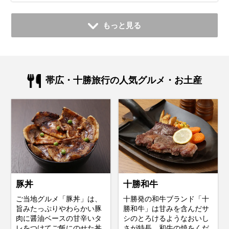
もっと見る
帯広・十勝旅行の人気グルメ・お土産
豚丼
十勝和牛
ご当地グルメ「豚丼」は、
十勝発の和牛ブランド「十
旨みたっぷりやわらかい豚
勝和牛」は甘みを含んだサ
肉に醤油ベースの甘辛いタ
シのとろけるようなおいし
レをつけてご飯にのせた丼
さが特長。和牛の焼をくだ