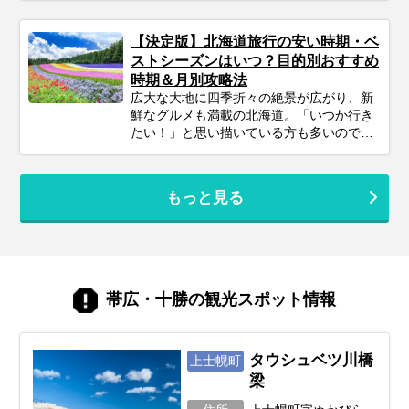
不安を解消し、家族みんなの笑顔があふれ
休みでも、事前の計画次第で北海道の雄大
る北海道旅行を実現しましょう♪
な自然、美味しいグルメ、心癒される景色
【決定版】北海道旅行の安い時期・ベ
をたっぷり楽しむことは可能です！この記
ストシーズンはいつ？目的別おすすめ
事では、忙しいあなたのために、2泊3日の
時期＆月別攻略法
北海道旅行を最大限に楽しむための計画の
広大な大地に四季折々の絶景が広がり、新
立て方から、エリア別の魅力、旅を充実さ
鮮なグルメも満載の北海道。「いつか行き
せるための秘訣まで、ぎゅっと凝縮してお
たい！」と思い描いている方も多いのでは
届けします。あなただけの特別な北海道旅
ないでしょうか。でも、いざ計画するとな
行を実現するためのヒントを見つけて、最
ると「北海道旅行って、どの時期が一番楽
高の思い出を作りに出かけましょう！
しめるの？」「自分のやりたいことに合う
もっと見る
シーズンはいつ？」と迷ってしまいますよ
ね。北海道は訪れる季節によって、気候は
もちろん、見られる景色や体験できるこ
と、そして旬の味覚もがらりと変わりま
す。あなたの「北海道でこんな旅がした
い！」という想いを叶えるためには、ベス
帯広・十勝の観光スポット情報
トシーズン選びがとても重要。この記事で
は、あなたの目的にぴったりな旅行時期か
ら、春夏秋冬それぞれの魅力、お得に旅す
るコツまで、北海道旅行を120%楽しむた
タウシュベツ川橋
上士幌町
めの情報をお届けします！
梁