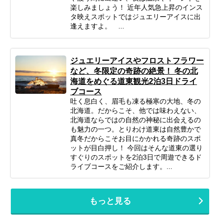
楽しみましょう！ 近年人気急上昇のインス
タ映えスポットではジュエリーアイスに出
逢えますよ。 ...
ジュエリーアイスやフロストフラワー
など、冬限定の奇跡の絶景！ 冬の北
海道をめぐる道東観光2泊3日ドライ
ブコース
吐く息白く、眉毛も凍る極寒の大地、冬の
北海道。だからこそ、他では味わえない、
北海道ならではの自然の神秘に出会えるの
も魅力の一つ。とりわけ道東は自然豊かで
真冬だからこそお目にかかれる奇跡のスポ
ットが目白押し！ 今回はそんな道東の選り
すぐりのスポットを2泊3日で周遊できるド
ライブコースをご紹介します。...
もっと見る