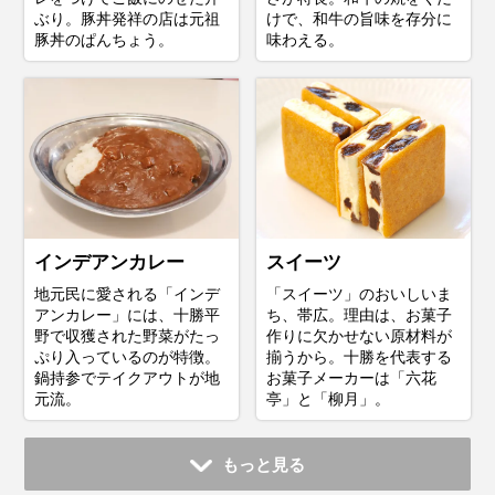
ぶり。豚丼発祥の店は元祖
けで、和牛の旨味を存分に
豚丼のぱんちょう。
味わえる。
スイーツ
インデアンカレー
「スイーツ」のおいしいま
地元民に愛される「インデ
ち、帯広。理由は、お菓子
アンカレー」には、十勝平
作りに欠かせない原材料が
野で収獲された野菜がたっ
揃うから。十勝を代表する
ぷり入っているのが特徴。
お菓子メーカーは「六花
鍋持参でテイクアウトが地
亭」と「柳月」。
元流。
もっと見る