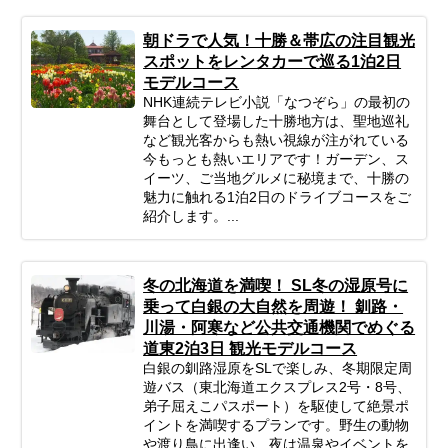
朝ドラで人気！十勝＆帯広の注目観光
スポットをレンタカーで巡る1泊2日
モデルコース
NHK連続テレビ小説「なつぞら」の最初の
舞台として登場した十勝地方は、聖地巡礼
など観光客からも熱い視線が注がれている
今もっとも熱いエリアです！ガーデン、ス
イーツ、ご当地グルメに秘境まで、十勝の
魅力に触れる1泊2日のドライブコースをご
紹介します。...
冬の北海道を満喫！ SL冬の湿原号に
乗って白銀の大自然を周遊！ 釧路・
川湯・阿寒など公共交通機関でめぐる
道東2泊3日 観光モデルコース
白銀の釧路湿原をSLで楽しみ、冬期限定周
遊バス（東北海道エクスプレス2号・8号、
弟子屈えこパスポート）を駆使して絶景ポ
イントを満喫するプランです。野生の動物
や渡り鳥に出逢い、夜は温泉やイベントを