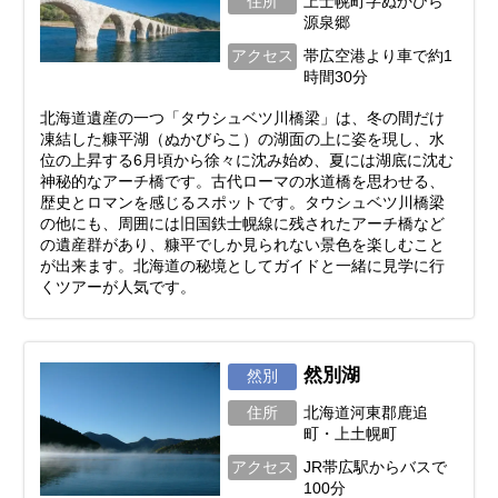
住所
上士幌町字ぬかびら
源泉郷
アクセス
帯広空港より車で約1
時間30分
北海道遺産の一つ「タウシュベツ川橋梁」は、冬の間だけ
凍結した糠平湖（ぬかびらこ）の湖面の上に姿を現し、水
位の上昇する6月頃から徐々に沈み始め、夏には湖底に沈む
神秘的なアーチ橋です。古代ローマの水道橋を思わせる、
歴史とロマンを感じるスポットです。タウシュベツ川橋梁
の他にも、周囲には旧国鉄士幌線に残されたアーチ橋など
の遺産群があり、糠平でしか見られない景色を楽しむこと
が出来ます。北海道の秘境としてガイドと一緒に見学に行
くツアーが人気です。
然別湖
然別
住所
北海道河東郡鹿追
町・上土幌町
アクセス
JR帯広駅からバスで
100分