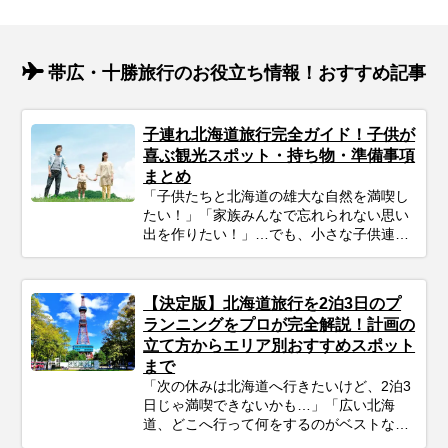
帯広・十勝旅行のお役立ち情報！おすすめ記事
子連れ北海道旅行完全ガイド！子供が
喜ぶ観光スポット・持ち物・準備事項
まとめ
「子供たちと北海道の雄大な自然を満喫し
たい！」「家族みんなで忘れられない思い
出を作りたい！」…でも、小さな子供連れ
の旅行は、準備や移動、現地の過ごし方な
ど、何かと不安がつきものですよね。ご安
心ください！ポイントを押さえてしっかり
【決定版】北海道旅行を2泊3日のプ
計画すれば、子連れ北海道旅行は最高の体
ランニングをプロが完全解説！計画の
験になります。 この記事では、子連れファ
立て方からエリア別おすすめスポット
ミリーが北海道旅行を思いっきり楽しむた
まで
めの、計画の立て方の基本から、子供が絶
対喜ぶおすすめスポット＆アクティビテ
「次の休みは北海道へ行きたいけど、2泊3
ィ、ホテル選びの秘訣、そしてあると便利
日じゃ満喫できないかも…」「広い北海
な持ち物や注意点まで、パパママ目線で徹
道、どこへ行って何をするのがベストな
底解説！この記事を読んで、子連れ旅行の
の？」そんな風に悩んでいませんか？短い