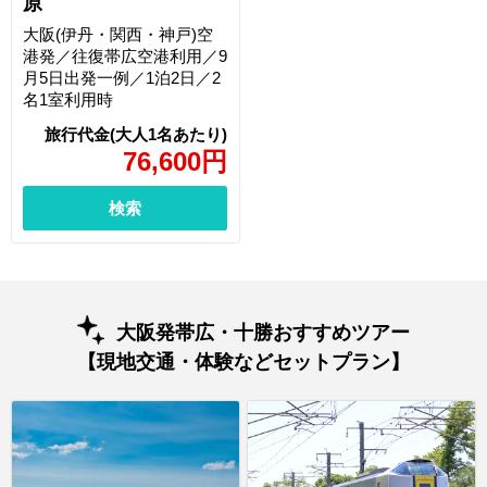
原
大阪(伊丹・関西・神戸)空
港発／往復帯広空港利用／9
月5日出発一例／1泊2日／2
名1室利用時
76,600
円
検索
大阪発帯広・十勝おすすめツアー
【現地交通・体験などセットプラン】