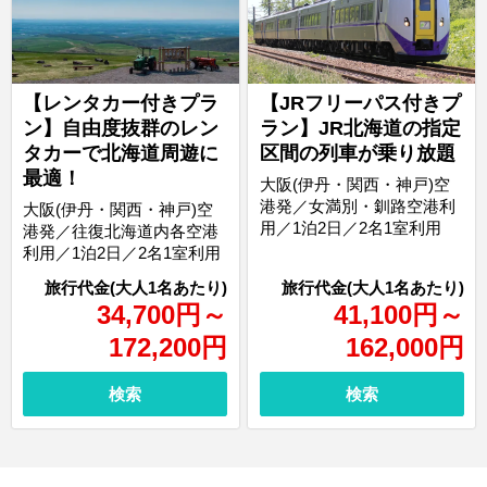
【レンタカー付きプラ
【JRフリーパス付きプ
ン】自由度抜群のレン
ラン】JR北海道の指定
タカーで北海道周遊に
区間の列車が乗り放題
最適！
大阪(伊丹・関西・神戸)空
港発／女満別・釧路空港利
大阪(伊丹・関西・神戸)空
用／1泊2日／2名1室利用
港発／往復北海道内各空港
利用／1泊2日／2名1室利用
34,700
円
～
41,100
円
～
172,200
円
162,000
円
検索
検索