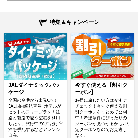
特集＆キャンペーン
JALダイナミックパッ
今すぐ使える【割引ク
ケージ
ーポン】
全国の空港から出発OK！
お得に旅したい方は今すぐ
JAL国内線航空券+ホテルが
チェック！今すぐ使える割
セットのフリープラン！往
引クーポンをまとめて公開
路と復路で違う空港を利用
中！希望条件にぴったりの
したり、旅行中の1泊だけ宿
クーポンが見つかるかも♪限
泊を手配するなどアレンジ
定クーポンなのでお見逃し
自在。
なく。