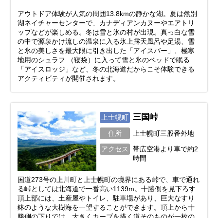
アウトドア体験が人気の周囲13.8kmの静かな湖。夏は然別
湖ネイチャーセンターで、カナディアンカヌーやエアトリ
ップなどが楽しめる。冬は雪と氷の村が出現。真っ白な雪
の中で源泉かけ流しの温泉に入る氷上露天風呂や足湯、雪
と氷の美しさを最大限に引き出した「アイスバー」、極寒
地用のシュラフ （寝袋）に入って雪と氷のベッドで眠る
「アイスロッジ」など、冬の北海道だからこそ体験できる
アクティビティが開催されます。
三国峠
上士幌町
住所
上士幌町三股番外地
アクセス
帯広空港より車で約2
時間
国道273号の上川町と上士幌町の境界にある峠で、車で通れ
る峠としては北海道で一番高い1139m。十勝側を見下ろす
頂上部には、土産屋やトイレ、駐車場があり、巨大なすり
鉢のような大樹海を一望することができます。頂上から十
勝側の下りでは、大きくカーブを描く道そのものが一枚の