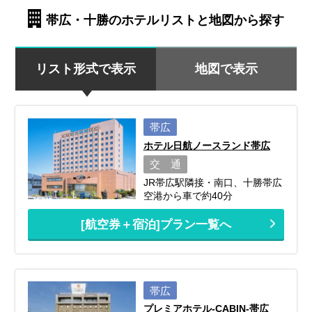
帯広・十勝のホテルリストと地図から探す
リスト形式で表示
地図で表示
帯広
ホテル日航ノースランド帯広
交 通
JR帯広駅隣接・南口、十勝帯広
空港から車で約40分
[航空券＋宿泊]プラン一覧へ
帯広
プレミアホテル-CABIN-帯広