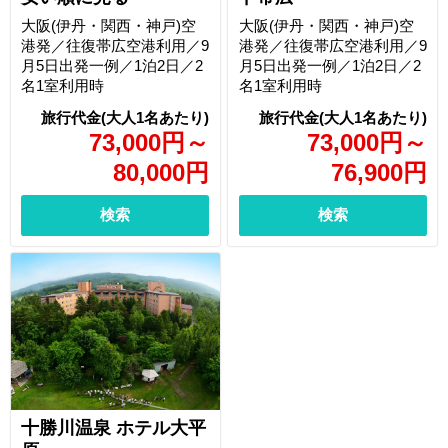
大阪(伊丹・関西・神戸)空
大阪(伊丹・関西・神戸)空
港発／往復帯広空港利用／9
港発／往復帯広空港利用／9
月5日出発一例／1泊2日／2
月5日出発一例／1泊2日／2
名1室利用時
名1室利用時
73,000
円
～
73,000
円
～
80,000
円
76,900
円
検索
検索
十勝川温泉 ホテル大平