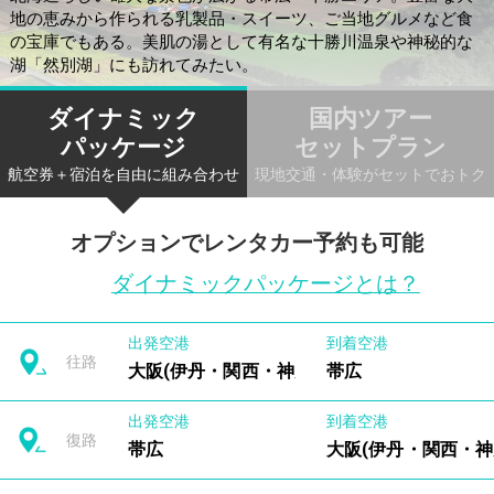
地の恵みから作られる乳製品・スイーツ、ご当地グルメなど食
の宝庫でもある。美肌の湯として有名な十勝川温泉や神秘的な
湖「然別湖」にも訪れてみたい。
ダイナミック
国内ツアー
パッケージ
セットプラン
航空券＋宿泊を自由に組み合わせ
現地交通・体験がセットでおトク
オプションでレンタカー予約も可能
ダイナミックパッケージとは？
出発空港
到着空港
往路
大阪(伊丹・関西・神戸)
帯広
出発空港
到着空港
復路
帯広
大阪(伊丹・関西・神