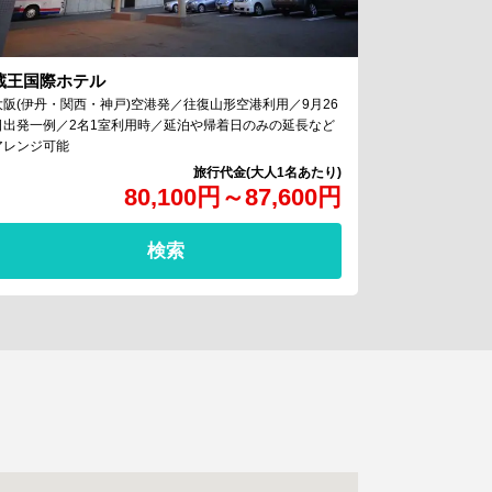
蔵王国際ホテル
大阪(伊丹・関西・神戸)空港発／往復山形空港利用／9月26
日出発一例／2名1室利用時／延泊や帰着日のみの延長など
アレンジ可能
80,100
円
～
87,600
円
検索