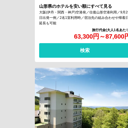
山形県のホテルを安い順にすべて見る
大阪(伊丹・関西・神戸)空港発／往復山形空港利用／9月2
日出発一例／2名1室利用時／宿泊先の組み合わせや帰着
延長も可能
63,300
円
～
87,600
検索