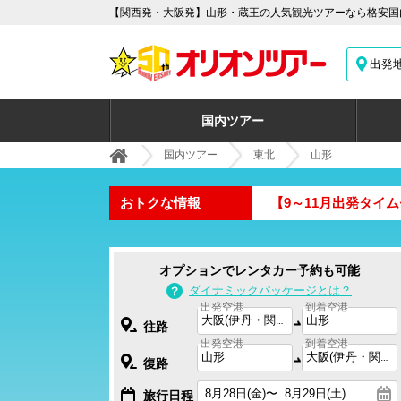
【関西発・大阪発】山形・蔵王の人気観光ツアーなら格安国内
出発
国内ツアー
国内ツアー
東北
山形
おトクな情報
【9～11月出発タイ
オプションでレンタカー予約も可能
ダイナミックパッケージとは？
出発空港
到着空港
往路
出発空港
到着空港
復路
旅行日程