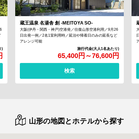
蔵王温泉 名湯舎 創 -MEITOYA SO-
6
大阪(伊丹・関西・神戸)空港発／往復山形空港利用／9月26
ど
日出発一例／2名1室利用時／延泊や帰着日のみの延長など
アレンジ可能
円
65,400
円
～
76,600
円
検索
山形の地図とホテルから探す