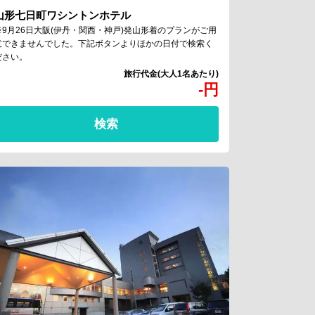
山形七日町ワシントンホテル
※9月26日大阪(伊丹・関西・神戸)発山形着のプランがご用
意できませんでした。下記ボタンよりほかの日付で検索く
ださい。
-
円
検索