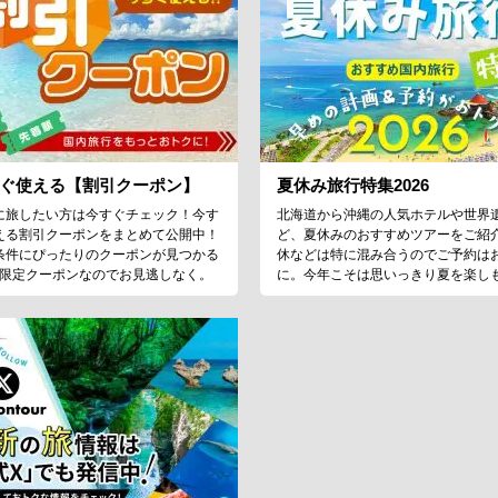
ぐ使える【割引クーポン】
夏休み旅行特集2026
に旅したい方は今すぐチェック！今す
北海道から沖縄の人気ホテルや世界
える割引クーポンをまとめて公開中！
ど、夏休みのおすすめツアーをご紹
条件にぴったりのクーポンが見つかる
休などは特に混み合うのでご予約は
♪限定クーポンなのでお見逃しなく。
に。今年こそは思いっきり夏を楽し