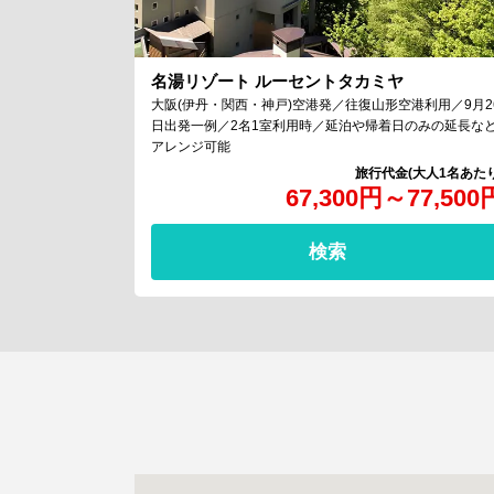
名湯リゾート ルーセントタカミヤ
大阪(伊丹・関西・神戸)空港発／往復山形空港利用／9月2
日出発一例／2名1室利用時／延泊や帰着日のみの延長な
アレンジ可能
67,300
円
～
77,500
検索