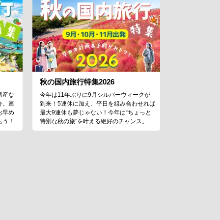
秋の国内旅行特集2026
遺産な
今年は11年ぶりに9月シルバーウィークが
介。連
到来！5連休に加え、平日を組み合わせれば
お早め
最大9連休も夢じゃない！今年は“ちょっと
もう！
特別な秋の旅”を叶える絶好のチャンス。