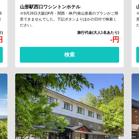
山形駅西口ワシントンホテル
6
※9月26日大阪(伊丹・関西・神戸)発山形着のプランがご用
日
意できませんでした。下記ボタンよりほかの日付で検索く
ださい。
円
-
円
検索