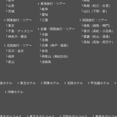
岩手
鳥取
東海旅行・ツアー
山形
島根（松江・出雲）
岐阜
宮城
山口（下関・萩）
愛知
関東旅行・ツアー
三重
四国旅行・ツアー
東京
徳島（徳島・鳴門）
近畿・関西旅行・ツアー
千葉・ディズニー
香川（高松・小豆島）
大阪
神奈川・横浜
愛媛（松山・道後）
京都
高知（高知・四万十）
北陸旅行・ツアー
兵庫（神戸・姫路）
石川・金沢
奈良
福井
和歌山（南紀白浜）
富山
淡路島
道ホテル
東北ホテル
関東ホテル
北陸ホテル
甲信越ホテル
沖縄ホテル
道モデルコース
東北モデルコース
北陸モデルコース
東海モデルコ