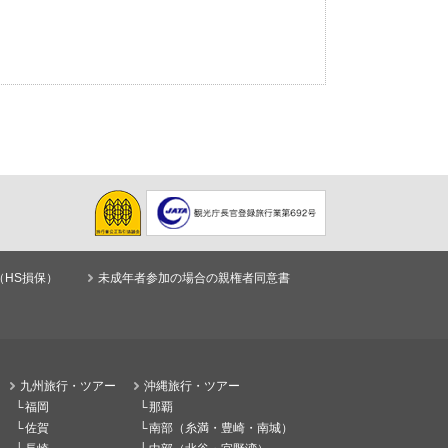
（HS損保）
未成年者参加の場合の親権者同意書
九州旅行・ツアー
沖縄旅行・ツアー
福岡
那覇
佐賀
南部（糸満・豊崎・南城）