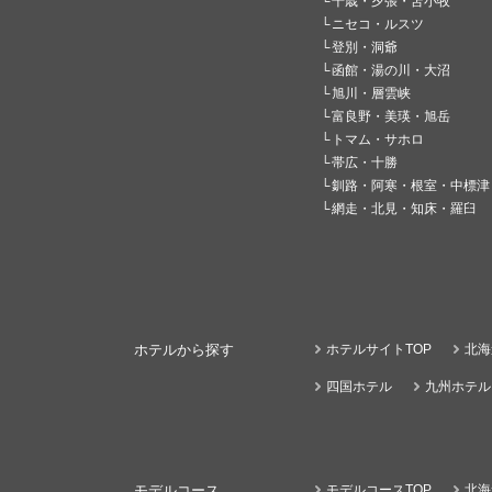
千歳・夕張・苫小牧
ニセコ・ルスツ
登別・洞爺
函館・湯の川・大沼
旭川・層雲峡
富良野・美瑛・旭岳
トマム・サホロ
帯広・十勝
釧路・阿寒・根室・中標津
網走・北見・知床・羅臼
ホテルから探す
ホテルサイトTOP
北海
四国ホテル
九州ホテル
モデルコース
モデルコースTOP
北海