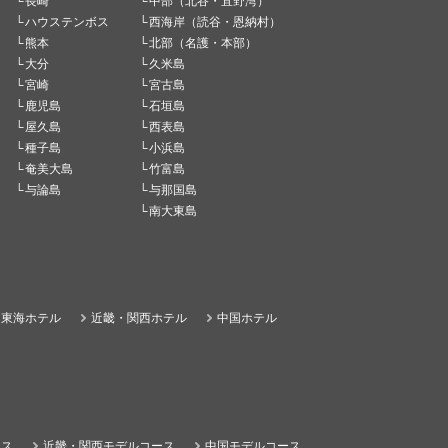
長崎
中部（北谷・宜野湾）
ハウステンボス
西海岸（読谷・恩納村）
熊本
北部（名護・本部）
大分
久米島
宮崎
宮古島
鹿児島
石垣島
屋久島
西表島
種子島
小浜島
奄美大島
竹富島
与論島
与那国島
南大東島
東海ホテル
近畿・関西ホテル
中国ホテル
ース
近畿・関西モデルコース
中国モデルコース