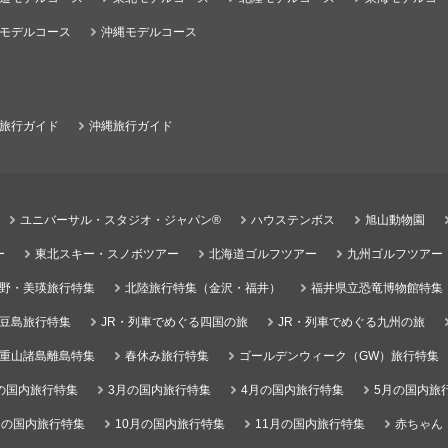
モデルコース
沖縄モデルコース
旅行ガイド
沖縄旅行ガイド
ユニバーサル・スタジオ・ジャパン®
ハウステンボス
旭山動物園
ー
東北スキー・スノボツアー
北海道ゴルフツアー
九州ゴルフツアー
野・美瑛旅行特集
北陸旅行特集（金沢・福井）
福井県立恐竜博物館特集
豆島旅行特集
JR・列車でめぐる四国の旅
JR・列車でめぐる九州の旅
重山諸島離島特集
春休み旅行特集
ゴールデンウィーク（GW）旅行特集
の国内旅行特集
3月の国内旅行特集
4月の国内旅行特集
5月の国内旅
月の国内旅行特集
10月の国内旅行特集
11月の国内旅行特集
赤ちゃん