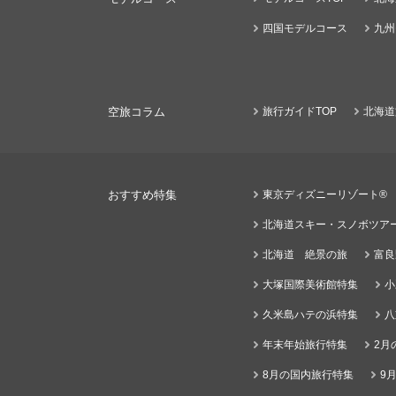
四国モデルコース
九州
空旅コラム
旅行ガイドTOP
北海道
おすすめ特集
東京ディズニーリゾート®
北海道スキー・スノボツア
北海道 絶景の旅
富良
大塚国際美術館特集
小
久米島ハテの浜特集
八
年末年始旅行特集
2月
8月の国内旅行特集
9