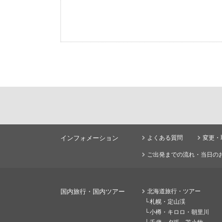
インフォメーション
よくある質問
変更・
ご出発までの流れ・当日の
国内旅行・国内ツアー
北海道旅行・ツアー
札幌・定山渓
小樽・キロロ・朝里川