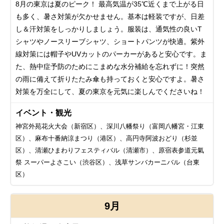
8月の東京は夏のピーク！ 最高気温が35℃近くまで上がる日
も多く、暑さ対策が欠かせません。基本は軽装ですが、日差
し＆汗対策をしっかりしましょう。服装は、通気性の良いT
シャツやノースリーブシャツ、ショートパンツが快適。紫外
線対策には帽子やUVカットのパーカーがあると安心です。ま
た、熱中症予防のためにこまめな水分補給を忘れずに！突然
の雨に備えて折りたたみ傘も持っておくと安心ですよ。暑さ
対策を万全にして、夏の東京を元気に楽しんでくださいね！
イベント・観光
神宮外苑花火大会（新宿区）、深川八幡祭り（富岡八幡宮・江東
区）、麻布十番納涼まつり（港区）、高円寺阿波おどり（杉並
区）、清瀬ひまわりフェスティバル（清瀬市）、原宿表参道元氣
祭 スーパーよさこい（渋谷区）、浅草サンバカーニバル（台東
区）
9月