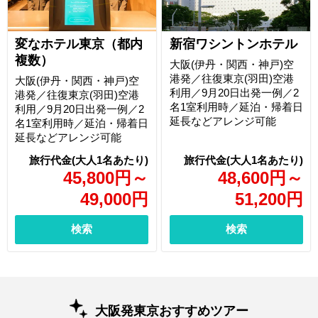
変なホテル東京（都内
新宿ワシントンホテル
複数）
大阪(伊丹・関西・神戸)空
港発／往復東京(羽田)空港
大阪(伊丹・関西・神戸)空
利用／9月20日出発一例／2
港発／往復東京(羽田)空港
名1室利用時／延泊・帰着日
利用／9月20日出発一例／2
延長などアレンジ可能
名1室利用時／延泊・帰着日
延長などアレンジ可能
45,800
円
～
48,600
円
～
49,000
円
51,200
円
検索
検索
大阪発東京おすすめツアー