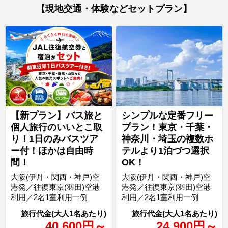
【現地交通・体験などセットプラン】
【新プラン】バス旅と
シンプルな定番フリー
個人旅行のいいとこ取
プラン！東京・千葉・
り！1日のみバスツア
神奈川・埼玉の複数ホ
ー付！ほかは自由時
テルより1泊づつ選択
間！
OK！
大阪(伊丹・関西・神戸)空
大阪(伊丹・関西・神戸)空
港発／往復東京(羽田)空港
港発／往復東京(羽田)空港
利用／2名1室利用一例
利用／2名1室利用一例
40,600
円
～
24,900
円
～