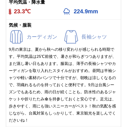
平均気温・降水量
23.3℃
224.9mm
気候・服装
カーディガン
長袖シャツ
9月の東京は、夏から秋への移り変わりが感じられる時期で
す。平均気温は25℃前後で、暑さが和らぎつつありますが、
まだ蒸し暑い日もあります。服装は、薄手の長袖シャツやカ
ーディガンを取り入れたスタイルがおすすめ。昼間は半袖シ
ャツや軽い素材のパンツで十分ですが、朝晩は涼しくなるの
で、羽織れるものを持っておくと便利です。9月は台風シー
ズンでもあるため、雨の日が続くことも。防水性のあるジャ
ケットや折りたたみ傘を持参しておくと安心です。足元は、
歩きやすく、雨にも強いスニーカーがベスト！秋の気配を感
じながら、台風対策もしっかりして、東京観光を楽しんでく
ださいね！