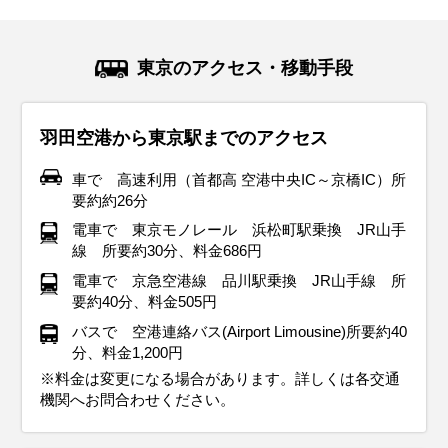
スプリング
スプリング
ダウン
ダウン
ダウン
ニット
コート
コート
コート
コート
カーディガン
長袖シャツ
半袖シャツ
ジャケット
ジャケット
長袖シャツ
レインコート
ワンピース
コート
ジャケット
ジャケット
ジャケット
コート
11月の東京は、本格的な秋が訪れ、紅葉が美しい時期です。
12月の東京は、冬の始まりを感じさせる季節。平均気温は
1月の東京は真冬まっただ中。平均気温は約5℃、朝晩は0℃
2月もまだまだ冬真っ盛り。寒さが続きますが、晴れた日に
3月の東京は、春の訪れを感じるものの、まだまだ寒い日
4月になると、東京もすっかり春らしくなり、観光には最高
5月の東京は、春本番！過ごしやすい気候で、お出かけや観
6月の東京は、いよいよ梅雨入り。湿度が高くなり、蒸し暑
7月の東京は、いよいよ本格的な夏が到来！平均気温は
東京のアクセス・移動手段
平均気温は13℃前後で、昼間は穏やかな暖かさを感じられま
10℃前後で、最低気温が5℃を下回る日もあります。寒さ対
近くまで冷え込むこともあります。特に朝晩の寒さは厳しい
は少しだけ春の気配を感じることもあります。でも、油断は
も。寒暖差が大きいので、服装選びがちょっと悩ましい時期
のシーズンが到来！桜が咲き誇る中を散策するのにぴったり
光にはピッタリの季節です。平均気温は17℃前後、日中は
さを感じる日も増えてきます。平均気温は20℃〜25℃前後
25℃〜30℃と暑い日が続きます。外を歩くなら、軽い素材の
すが、朝晩はしっかり冷え込むので、防寒対策が必要です。
策はしっかりと！おすすめの服装は、厚手のコートやダウン
ので、防寒対策はしっかりと！おすすめの服装は、厚手のコ
禁物！平均気温は5〜7℃くらいなので、しっかり防寒対策を
です。平均気温は10℃前後で、薄手のコートやジャケットが
の時期です。平均気温は15℃前後で、過ごしやすい日が多く
20℃を超えることもあり、ぽかぽか陽気の日が増えてきま
で、雨の日が多くなるのが特徴です。この時期の服装は、通
Tシャツやショートパンツで涼しく過ごすのがおすすめ。日
羽田空港から東京駅までのアクセス
おすすめの服装は、ウール素材のコートやジャケット、セー
ジャケット。特に、朝晩の外出では、手袋やマフラー、帽子
ートやダウンジャケット。さらに、マフラー・手袋・帽子を
しておきましょう。服装の基本は 厚手のコートやダウンジャ
活躍します。朝晩は冷え込むことがあるので、セーターや厚
なります。服装は、軽めのジャケットやカーディガンがちょ
す。服装は、薄手のジャケットやカーディガンがちょうどい
気性の良い素材がマスト！湿気を吸いやすい綿やリネンのシ
差しが強く、紫外線もグッと増える時期なので、帽子・サン
ターなどの暖かいアイテム。インナーには、長袖シャツやタ
といった防寒小物を活用すると、温かさがぐんとアップしま
プラスすれば、防寒レベルがグッとアップします。インナー
ケット。風を防げる素材を選べば、より暖かく過ごせます。
手のカーディガンを重ね着して、体温調整しやすいスタイル
うどいい感じ。日中は薄手のシャツやブラウスで快適に過ご
い感じ。日中は半袖シャツや軽めのパンツ、スカートで快適
ャツ、薄手のパンツが快適です。暑い日は、ショートスリー
グラス・日焼け止めをフル活用してしっかり肌を守りましょ
車で 高速利用（首都高 空港中央IC～京橋IC）所
ートルネックを合わせると、快適さと温かさを両立できま
す。インナーには、ヒートテックやフリース素材のシャツを
はヒートテックやフリースなど、暖かい素材を選ぶのが正
長時間外を歩く予定があるなら、ヒートテックやフリースな
にすると◎。日中はポカポカ陽気になる日もあるので、イン
せますが、朝晩はひんやりすることもあるので、調整しやす
に過ごせますが、朝晩は肌寒くなることもあるので、サッと
ブのワンピースも涼しくておすすめ。また、突然の雨に備え
う！足元は、通気性の良いサンダルや軽量スニーカーが快適
要約約26分
す。観光中に寒さを感じた時に備えて、ストールや手袋を携
着用し、しっかりと暖かく保ちましょう。足元は、ブーツで
解。足元も冷えやすいので、滑りにくいブーツ＋厚手の靴下
どのインナーを仕込んでおくのが正解。首元・手先・足元の
ナーは軽めの長袖シャツやブラウスでOKです。足元は、歩き
い服装がおすすめです。足元は、たくさん歩くならスニーカ
羽織れるものを1枚持っておくと安心です。また、5月は天気
て防水性のあるジャケットや折りたたみ傘を忘れずに。足元
です。ただし、屋内は冷房がガンガン効いていることも。薄
電車で 東京モノレール 浜松町駅乗換 JR山手
帯しておくと便利です。足元は、ブーツや防寒性のあるスニ
しっかり防寒できるものが最適です。この時期は、イルミネ
の組み合わせがおすすめです。寒さが苦手な人は、ホッカイ
冷え対策も重要なので、マフラー・手袋・ブーツを活用しま
やすいスニーカーがベスト。寒暖差に対応しつつ、春の東京
ーがベスト！天気が崩れそうな日は、防水性のある靴を選ぶ
が変わりやすい時期なので、折りたたみ傘があると便利。観
は、濡れても乾きやすい靴を選ぶと安心です。梅雨の時期で
手のカーディガンやストールを持っておくと、寒暖差にも対
線 所要約30分、料金686円
ーカーを選ぶと、寒い日でも快適に歩けますよ！紅葉を楽し
ーションやクリスマスイベントも楽しめるので、寒さを乗り
ロをポケットに忍ばせておくと安心！ しっかり防寒して、冬
しょう！屋内観光の予定があるなら、脱ぎ着しやすい重ね着
観光を思いっきり楽しんでくださいね！
と安心です。春の日差しが気になる方は、帽子やサングラス
光では歩くことが多いので、クッション性のあるスニーカー
も、服装を工夫すれば快適に観光できますよ！雨の日の東京
応できて安心ですよ。暑さ対策を万全にして、夏の東京を思
電車で 京急空港線 品川駅乗換 JR山手線 所
みながら、秋の東京を暖かくおしゃれに満喫してください
越えながら、関東地方の冬の魅力を満喫してくださいね！
の東京を快適に楽しみましょう！
スタイルが便利。寒暖差に対応できる服装で、快適に東京を
も活用して、おしゃれに紫外線対策をしましょう♪春の東京を
を選ぶと、一日中快適に過ごせますよ！爽やかな春の東京
も楽しんでくださいね♪
いっきり楽しんでくださいね！
要約40分、料金505円
イベント・観光
ね！
楽しんでくださいね！
満喫する準備はOK？思いっきり楽しんでくださいね！
を、思いっきり楽しんでくださいね♪
バスで 空港連絡バス(Airport Limousine)所要約40
イベント・観光
イベント・観光
イベント・観光
イベント・観光
桜の見ごろ、梅の見ごろ、菜の花の見ごろ、うえの桜まつり（台
分、料金1,200円
イベント・観光
イベント・観光
イベント・観光
イベント・観光
東区）、中目黒桜まつり（目黒区）、だるま市（深大寺・調布
イルミネーションシーズン、赤穂義士祭（泉岳寺・港区）浅草寺
新年一般参賀（皇居・千代田区）、箱根駅伝（千代田区他）、だ
あじさいの見ごろ、菖蒲の見ごろ、山王まつり（日枝神社・千代
隅田川花火大会（台東区・墨田区）、下町七夕まつり（台東
※料金は変更になる場合があります。詳しくは各交通
市）、火渡り祭（高尾山・八王子市）東京マラソン
歳の市（浅草）、浅草寺 羽子板市（台東区）、ボロ市（世田谷
いこく祭（神田明神・千代田区）、青梅だるま市（青梅市）、消
田区）、文京あじさいまつり（白山神社・文京区）
区）、神楽坂まつり（新宿区）、入谷朝顔まつり（入谷鬼子母
紅葉シーズン、イルミネーションシーズン、高尾山もみじまつり
梅の見ごろ、節分会（浅草寺・台東区）、せたがや梅まつり（世
桜の見ごろ、ツツジの見ごろ、フジの見ごろ、文京つつじまつり
バラの見ごろ、神田祭（神田明神・千代田区）、三社祭（浅草神
機関へお問合わせください。
区）
防出初式（東京ビッグサイト周辺）、大相撲初場所
神・台東区）、ほおずき市（浅草寺・台東区）、みたままつり
（八王子市）、八王子いちょう祭り（八王子市）、酉の市（長國
田谷区）、高幡不動尊のだるま市（日野市）
（根津神社・文京区）、亀戸天神社 藤まつり（江東区）、浅草 流
社・台東区）、くらやみ祭（大國魂神社・府中市）、春のバラフ
（靖国神社・千代田区）
寺/鷲神社・台東区）、東京国際映画祭
鏑馬（浅草神社・台東区）
ェスタ（神代植物公園・調布市）、足立の花火（足立区）、大相