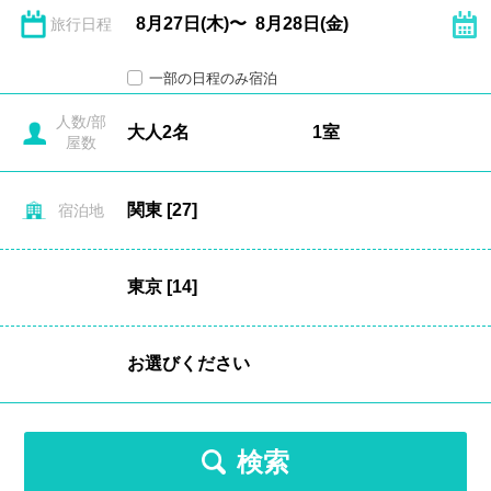
旅行日程
一部の日程のみ宿泊
人数/部
屋数
宿泊地
検索