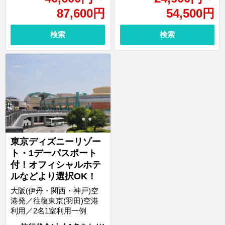
87,600
円
54,500
円
検索
検索
東京ディズニーリゾー
ト・1デーパスポート
付！オフィシャルホテ
ルなどより選択OK！
大阪(伊丹・関西・神戸)空
港発／往復東京(羽田)空港
利用／2名1室利用一例