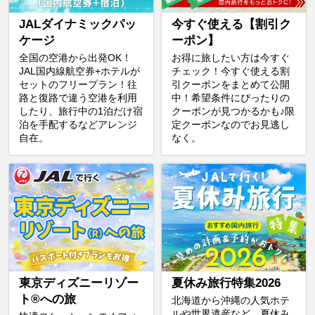
JALダイナミックパッ
今すぐ使える【割引ク
ケージ
ーポン】
全国の空港から出発OK！
お得に旅したい方は今すぐ
JAL国内線航空券+ホテルが
チェック！今すぐ使える割
セットのフリープラン！往
引クーポンをまとめて公開
路と復路で違う空港を利用
中！希望条件にぴったりの
したり、旅行中の1泊だけ宿
クーポンが見つかるかも♪限
泊を手配するなどアレンジ
定クーポンなのでお見逃し
自在。
なく。
東京ディズニーリゾー
夏休み旅行特集2026
ト®への旅
北海道から沖縄の人気ホテ
ルや世界遺産など、夏休み