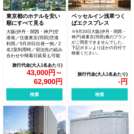
東京都のホテルを安い
ベッセルイン浅草つく
順にすべて見る
ばエクスプレス
大阪(伊丹・関西・神戸)空
※9月20日大阪(伊丹・関西・
神戸)発東京(羽田)着のプラン
港発／往復東京(羽田)空港
がご用意できませんでした。
利用／9月20日出発一例／2
下記ボタンよりほかの日付で
名1室利用時／宿泊先の組み
検索ください。
合わせや帰着日延長も可能
43,000
円
～
62,900
円
-
円
検索
検索