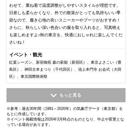
わせて、重ね着で温度調整がしやすいスタイルが理想です。
日差しも柔らかくなり、外での散策がとっても気持ちいい季
節なので、履き心地の良いスニーカーやブーツがおすすめ！
さらに、秋らしい深い色合いの服を取り入れると、写真映え
も楽しめますよ♪秋の東京を、快適におしゃれに楽しんでくだ
さいね！
イベント・観光
紅葉シーズン、新宿御苑 森の薪能（新宿区）、東京よさこい（豊
島区）、神田古本まつり（千代田区）、池上本門寺 お会式（大田
区）、東京国際映画祭
11月
12月
1月
2月
3月
4月
5月
6月
7月
もっと見る
平均気温・降水量
平均気温・降水量
平均気温・降水量
平均気温・降水量
平均気温・降水量
平均気温・降水量
平均気温・降水量
平均気温・降水量
平均気温・降水量
※参考：過去30年間（1991～2020年）の気象庁データ（東京都）を
12.5℃
7.7℃
5.4℃
6.1℃
9.4℃
14.3℃
18.8℃
21.9℃
25.7℃
96.3mm
57.9mm
59.7mm
56.5mm
116.0mm
133.7mm
139.7mm
167.8mm
156.2mm
もとに作成しています。
※イベント掲載情報は2026年3月時点のものとなり、中止や変更とな
っている場合があります。
気候・服装
気候・服装
気候・服装
気候・服装
気候・服装
気候・服装
気候・服装
気候・服装
気候・服装