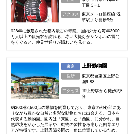
丁目３−１
アクセス
東京メトロ銀座線 浅
草駅より徒歩5分
628年に創建された都内最古の寺院。国内外から毎年3000
万人以上の観光客が訪れる。赤い大提灯がシンボルの雷門
をくぐると、仲見世通りが賑わいを見せる。
上野動物園
東京
住所
東京都台東区上野公
園9-83
アクセス
JR上野駅から徒歩約5
分
約300種2,500点の動物を飼育しており、東京の都心部にあ
りながら豊かな自然と多彩な動物たちに出会える、日本を
代表する動物園。園内は「東園」と「西園」に分かれ、自
然環境を活かした展示や、動物の習性を考慮した飼育エリ
アが特徴です。上野恩賜公園の一角に位置しているため、