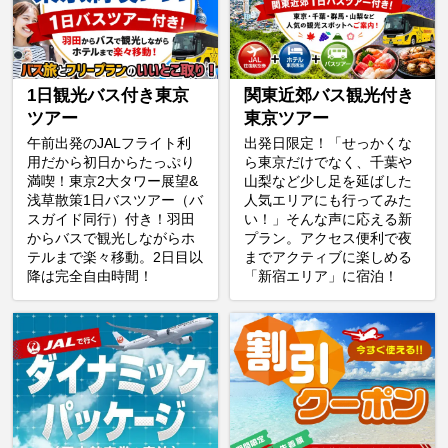
1日観光バス付き東京
関東近郊バス観光付き
ツアー
東京ツアー
午前出発のJALフライト利
出発日限定！「せっかくな
用だから初日からたっぷり
ら東京だけでなく、千葉や
満喫！東京2大タワー展望&
山梨など少し足を延ばした
浅草散策1日バスツアー（バ
人気エリアにも行ってみた
スガイド同行）付き！羽田
い！」そんな声に応える新
からバスで観光しながらホ
プラン。アクセス便利で夜
テルまで楽々移動。2日目以
までアクティブに楽しめる
降は完全自由時間！
「新宿エリア」に宿泊！