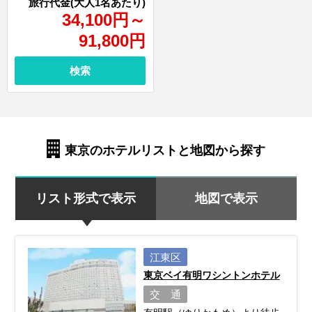
34,100
円
～
91,800
円
検索
東京のホテルリストと地図から探す
リスト形式で表示
地図で表示
江東区
東京ベイ有明ワシントンホテル
交 通