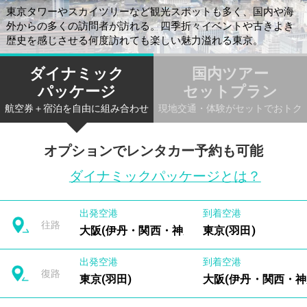
東京タワーやスカイツリーなど観光スポットも多く、国内や海
外からの多くの訪問者が訪れる。四季折々イベントや古きよき
歴史を感じさせる何度訪れても楽しい魅力溢れる東京。
ダイナミック
国内ツアー
パッケージ
セットプラン
航空券＋宿泊を自由に組み合わせ
現地交通・体験がセットでおトク
オプションでレンタカー予約も可能
ダイナミックパッケージとは？
出発空港
到着空港
往路
大阪(伊丹・関西・神戸)
東京(羽田)
出発空港
到着空港
復路
東京(羽田)
大阪(伊丹・関西・神