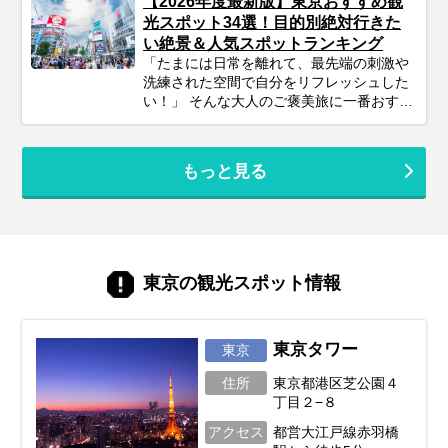
【2026年度最新版】東京おすすめ観
光スポット34選！目的別絶対行きた
い絶景＆人気スポットランキング
「たまには日常を離れて、最先端の刺激や
洗練された空間で自分をリフレッシュした
い！」 そんな大人のご褒美旅に一番おすす
めしたいのが、日本の中心『東京』です。
飛行機や新幹線でアクセスしやすい東京に
は、世界中のグルメが集まる名店、話題の
もっと見る
アートやエンターテインメント、そして江
戸の風情を感じる下町まで、多彩な魅力が
ぎゅっと詰まっています。訪れるたびに新
しい発見があるのも、東京ならではの楽し
みです。 この記事では、最新トレンドスポ
ットから、一度は訪れたい定番名所まで、
東京の観光スポット情報
東京の魅力を存分に味わえる観光地を厳選
してご紹介。 次の旅が少し特別にな
る、“東京ならでは”の過ごし方をぜひ見つ
けてみてください。
東京タワー
東京
住所
東京都港区芝公園４
丁目２−８
アクセス
都営大江戸線赤羽橋