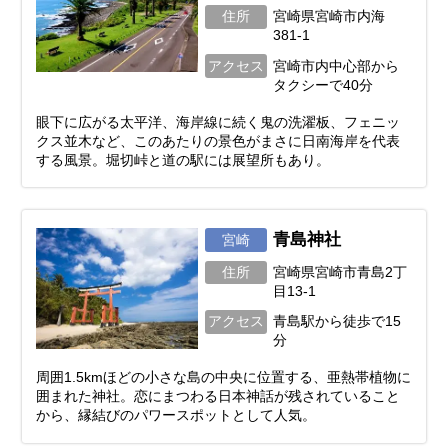
住所
宮崎県宮崎市内海
381-1
アクセス
宮崎市内中心部から
タクシーで40分
眼下に広がる太平洋、海岸線に続く鬼の洗濯板、フェニッ
クス並木など、このあたりの景色がまさに日南海岸を代表
する風景。堀切峠と道の駅には展望所もあり。
青島神社
宮崎
住所
宮崎県宮崎市青島2丁
目13-1
アクセス
青島駅から徒歩で15
分
周囲1.5kmほどの小さな島の中央に位置する、亜熱帯植物に
囲まれた神社。恋にまつわる日本神話が残されていること
から、縁結びのパワースポットとして人気。