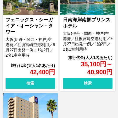
フェニックス・シーガ
日南海岸南郷プリンス
イア・オーシャン・タ
ホテル
ワー
大阪(伊丹・関西・神戸)空
港発／往復宮崎空港利用／9
大阪(伊丹・関西・神戸)空
月27日出発一例／1泊2日／
港発／往復宮崎空港利用／9
2名1室利用時
月27日出発一例／1泊2日／
2名1室利用時
35,100
円
～
42,400
円
40,900
円
検索
検索