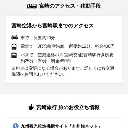
11月の宮崎は平均気温が14℃前後に。日中は過ごしやすいも
12月の宮崎は冬の寒さが本格化し、平均気温は9℃前後。厚
1月の宮崎は冬の寒さが続きますが、「本州の各地と比べる
2月も宮崎は冬の寒さが続きますが、後半になるにつれ、暖
南国宮崎は春の訪れが早く、3月初旬になると春の気配が感
4月は宮崎の気候が穏やかになり、日中は過ごしやすくなり
5月の宮崎は気温がぐっと上がり、日中は半袖でも快適に過
6月の宮崎は梅雨の時期に入り、雨の日が多くなります。湿
7月の宮崎は本格的な夏の暑さに突入し、平均気温は27℃前
宮崎のアクセス・移動手段
のの、朝晩は冷え込むので厚手のカーディガンやコートを準
手のコートやダウンジャケットが必要になり、インナーはヒ
と、比較的温暖な気候です。朝晩は冷え込むため、厚手のコ
かな日も増えてきます。期間を通して晴れの日が多いのが特
じられます。ただし日によって寒暖差が大きいため、軽めの
ます。気温の高い日もあります。長袖のシャツやブラウス、
ごせる気候になります。ただし、朝晩は肌寒さを感じること
度が高く蒸し暑さを感じる日もあるため、通気性の良い薄手
後。湿度が高く、蒸し暑い日が続きます。半袖Tシャツや通
備しておくと安心。ストールや手袋などの防寒アイテムも活
ートテックなどの保温素材を選ぶのがおすすめ。
ートやダウンジャケットが必要ですが、日中は晴れることが
徴です。厚手のコートは必要ですが、日中は軽めのジャケッ
ジャケットやニットを着用し、調整しやすい服装が理想的で
薄手のジャケットが快適です。ただし、雨が降る日もあるた
があるので、軽めの羽織りものがあると安心です。宮崎の南
のシャツやブラウス、軽めのパンツを選びましょう。 レイン
気性の良いシャツを選び、帽子やサングラスで紫外線対策を
宮崎空港から宮崎駅までのアクセス
用すると、快適に観光を楽しめる。
イルミネーションが美しい季節なので、夜の散策ができるよ
多く、軽めのニットやセーターで過ごせる日もあります。イ
トでも過ごせる日があります。 沿岸部は風が強い日もあるた
す。同じ宮崎県内でも高千穂などの山間部ではまだ寒さが残
め折りたたみ傘を持っておくと安心です。 桜が見頃を迎える
部では特に紫外線が強くなるため、帽子や日焼け止めの対策
ジャケットや折りたたみ傘を必ず持参 靴は防水加工されたス
徹底。日差しが強いため、日焼け止めをこまめに塗るのがお
う手袋やマフラーなどの防寒アイテムを活用すると快適。
ンナーには保温性の高い素材を選び、手袋やマフラーなどの
め、ウィンドブレーカーがあると安心です。 沿岸部では湿度
るため、厚めの服装を選ぶのがベスト。沿岸部では春風が強
季節なので、歩きやすいスニーカーを選ぶのがおすすめ。
が重要です。下旬は梅雨の走りで雨が降ることもあります。
ニーカーやレインシューズを選ぶことで、雨の日でも快適に
すすめ。屋外での観光が多い場合は、吸湿速乾素材の服や、
車で 所要約20分
イベント・観光
防寒アイテムも活用すると快適。沿岸部では風が強くなるこ
が低く、乾燥しやすいので保湿対策も忘れずに。
くなることがあるので、風を通しにくいアウターがあると安
雨具を持参するのが安心です。
観光を楽しめます。濡れてもよいよう靴下など着替えを多め
水分補給を意識すると快適に過ごせる。
イベント・観光
イベント・観光
電車で JR宮崎空港線 所要約12分、料金400円
白滝もみじ祭り、霧島秋まつり
とがあるため、防風性のあるアウターがあると安心。
心。
に持参しましょう。沿岸部では海開きもありますので、ビー
イベント・観光
イベント・観光
イベント・観光
青島太平洋マラソン、宮崎ベイサイドマラソン（海沿いを走る人
日南海岸春祭り（海岸沿いで行われる春のイベント）、宮崎国際
バスで 空港連絡バス(宮崎交通)宮崎駅行き所要
チサンダルなどあると楽しめます。
イベント・観光
イベント・観光
気のマラソン大会）
音楽祭（クラシック音楽の祭典）
約25分～30分、料金490円
青島神社節分祭（厄除けの豆まきが行われる）、座論梅（梅まつ
ジャカランダまつり（5月下旬から6月まで美しいジャカランダが
きよたけ郷土祭り、南蛮渡来みなとまつり、えれこっちゃみやざ
イベント・観光
り）、神話の高千穂建国まつり
鑑賞できます）、しゃくなげ花まつり
き
※料金は変更になる場合があります。詳しくは各交通
青島裸まいり（成人を祝う伝統的な祭り）、野尻町イルミネーシ
一里山地区シバザクラまつり、西都原古墳群桜まつり（桜と古墳
機関へお問合わせください。
ョン
のコラボレーションが楽しめる）
青島ビーチ開き（夏の海水浴シーズンがスタート）、佐土原花し
ょうぶまつり
宮崎旅行 旅のお役立ち情報
九州観光推進機構サイト「九州旅ネット」