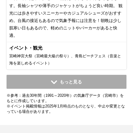
す。長袖シャツや薄手のジャケットがちょうど良い時期。 観
光には歩きやすいスニーカーやカジュアルシューズがおすす
め。台風の接近もあるので気象予報には注意を！朝晩は少し
肌寒い日もあるので、軽めのニットやパーカーがあると快
適。
イベント・観光
宮崎神宮大祭（宮崎最大級の祭り）、青島ビーチフェス（音楽と
海を楽しめるイベント）
11月
12月
1月
2月
3月
4月
5月
6月
7月
もっと見る
平均気温・降水量
平均気温・降水量
平均気温・降水量
平均気温・降水量
平均気温・降水量
平均気温・降水量
平均気温・降水量
平均気温・降水量
平均気温・降水量
※参考：過去30年間（1991～2020年）の気象庁データ（宮崎市）を
14.7℃
9.7℃
7.8℃
8.9℃
12.1℃
16.4℃
20.3℃
23.2℃
27.3℃
105.7mm
74.9mm
72.7mm
95.8mm
155.7mm
194.5mm
227.6mm
516.3mm
339.3mm
もとに作成しています。
※イベント掲載情報は2025年1月時点のものとなり、中止や変更とな
っている場合があります。
気候・服装
気候・服装
気候・服装
気候・服装
気候・服装
気候・服装
気候・服装
気候・服装
気候・服装
スプリング
スプリング
ダウン
ダウン
ダウン
ニット
コート
コート
コート
カーディガン
カーディガン
長袖シャツ
半袖シャツ
ジャケット
ジャケット
ジャケット
レインコート
ワンピース
コート
ジャケット
ジャケット
ジャケット
コート