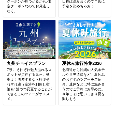
クーポンが見つかるかも♪限
日程は混み合うので早めに
定クーポンなのでお見逃し
予定を決めちゃおう！
なく。
九州チョイスプラン
夏休み旅行特集2026
7県にそれぞれ魅力溢れるス
北海道から沖縄の人気ホテ
ポットが点在する九州。効
ルや世界遺産など、夏休み
率よく周遊するなら往復そ
のおすすめツアーをご紹
れぞれ違う空港を利用し宿
介。連休などは特に混み合
泊も1泊づつ変更することが
うのでご予約はお早めに。
できるこのツアーがオスス
今年こそは思いっきり夏を
メ。
楽しもう！