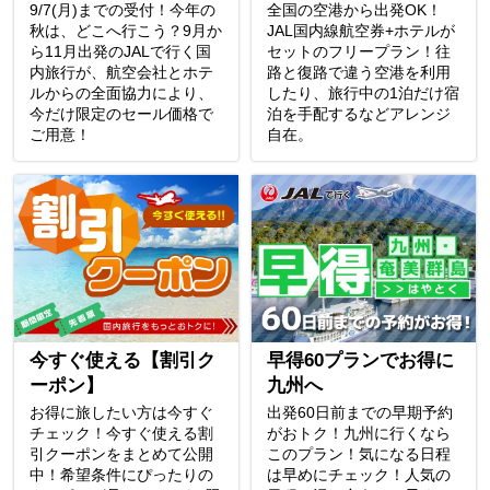
9/7(月)までの受付！今年の
全国の空港から出発OK！
秋は、どこへ行こう？9月か
JAL国内線航空券+ホテルが
ら11月出発のJALで行く国
セットのフリープラン！往
内旅行が、航空会社とホテ
路と復路で違う空港を利用
ルからの全面協力により、
したり、旅行中の1泊だけ宿
今だけ限定のセール価格で
泊を手配するなどアレンジ
ご用意！
自在。
今すぐ使える【割引ク
早得60プランでお得に
ーポン】
九州へ
お得に旅したい方は今すぐ
出発60日前までの早期予約
チェック！今すぐ使える割
がおトク！九州に行くなら
引クーポンをまとめて公開
このプラン！気になる日程
中！希望条件にぴったりの
は早めにチェック！人気の