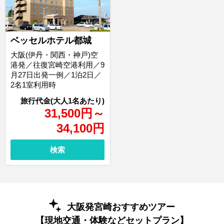
ベッセルホテル都城
大阪(伊丹・関西・神戸)空
港発／往復宮崎空港利用／9
月27日出発一例／1泊2日／
2名1室利用時
31,500
円
～
34,100
円
検索
大阪発宮崎おすすめツアー
【現地交通・体験などセットプラン】