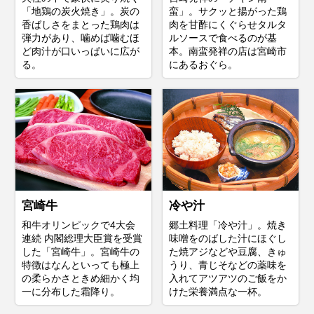
「地鶏の炭火焼き」。炭の
蛮」。サクッと揚がった鶏
香ばしさをまとった鶏肉は
肉を甘酢にくぐらせタルタ
弾力があり、噛めば噛むほ
ルソースで食べるのが基
ど肉汁が口いっぱいに広が
本。南蛮発祥の店は宮崎市
る。
にあるおぐら。
宮崎牛
冷や汁
和牛オリンピックで4大会
郷土料理「冷や汁」。焼き
連続 内閣総理大臣賞を受賞
味噌をのばした汁にほぐし
した「宮崎牛」。宮崎牛の
た焼アジなどや豆腐、きゅ
特徴はなんといっても極上
うり、青じそなどの薬味を
の柔らかさときめ細かく均
入れてアツアツのご飯をか
一に分布した霜降り。
けた栄養満点な一杯。