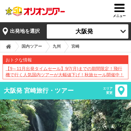
メニュー
大阪発
出発地を選択
国内ツアー
九州
宮崎
おトクな情報
【9～11月出発タイムセール】9/7(月)までの期間限定！飛行
機で行く人気国内ツアーが大幅値下げ！秋旅セール開催中！
エリア
大阪発 宮崎旅行・ツアー
変更