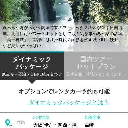
真っ青な海が広がり南国特有のフェニックスの木が並ぶ日南海
岸。北部にはパワースポットとしても人気を集める神話の故郷
「高千穂峡」、南部には江戸時代の面影を残す城下町「飫肥」
など見所がいっぱい！
ダイナミック
国内ツアー
パッケージ
セットプラン
航空券＋宿泊を自由に組み合わせ
現地交通・体験がセットでおトク
オプションでレンタカー予約も可能
ダイナミックパッケージとは？
出発空港
到着空港
往路
大阪(伊丹・関西・神戸)
宮崎