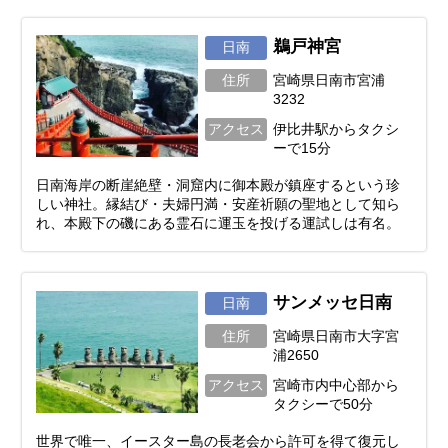
鵜戸神宮
日南
住所
宮崎県日南市宮浦
3232
アクセス
伊比井駅からタクシ
ーで15分
日南海岸の断崖絶壁・洞窟内に御本殿が鎮座するという珍
しい神社。縁結び・夫婦円満・安産祈願の聖地として知ら
れ、本殿下の磯にある霊石に運玉を投げる運試しは有名。
サンメッセ日南
日南
住所
宮崎県日南市大字宮
浦2650
アクセス
宮崎市内中心部から
タクシーで50分
世界で唯一、イースター島の長老会から許可を得て復元し