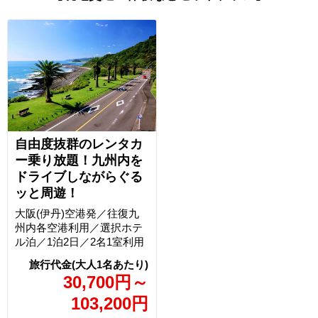
自由度抜群のレンタカ
ー乗り放題！九州内を
ドライブしながらぐる
ッと周遊！
大阪(伊丹)空港発／往復九
州内各空港利用／選択ホテ
ル泊／1泊2日／2名1室利用
30,700
円
～
103,200
円