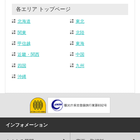
各エリア トップページ
北海道
東北
関東
北陸
甲信越
東海
近畿・関西
中国
四国
九州
沖縄
インフォメーション