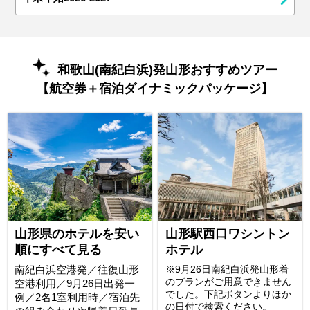
和歌山(南紀白浜)発山形おすすめツアー
【航空券＋宿泊ダイナミックパッケージ】
山形県のホテルを安い
山形駅西口ワシントン
順にすべて見る
ホテル
南紀白浜空港発／往復山形
※9月26日南紀白浜発山形着
のプランがご用意できません
空港利用／9月26日出発一
でした。下記ボタンよりほか
例／2名1室利用時／宿泊先
の日付で検索ください。