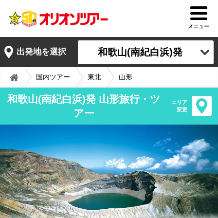
メニュー
和歌山(南紀白浜)発
出発地を選択
国内ツアー
東北
山形
和歌山(南紀白浜)発 山形旅行・ツ
エリア
変更
アー