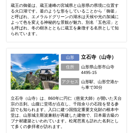
蔵王の御釜は、蔵王連峰の宮城県と山形県の県境に位置す
る火口湖です。釜のような形をしていることから「御釜」
と呼ばれ、エメラルドグリーンの湖水は天候や光の加減に
よって色を変える神秘的な景観が魅力。別名「五色沼」と
も呼ばれ、冬の樹氷とともに蔵王を象徴する名所として知
られています。
立石寺（山寺）
山形
住所
山形県山形市山寺
4495-15
アクセス
山形駅、山形空港か
ら車で30分
立石寺（山寺）は、860年に円仁（慈覚大師）が開いた天台
宗の古刹。山腹に堂塔が点在し、千段余りの石段を登る参
詣でも知られます。入口に建つ国指定重要文化財の根本中
堂は、山形城主斯波兼頼が再建した建物で、日本最古級の
ブナ材建築といわれています。松尾芭蕉も訪れた名刹とし
て多くの参拝者が訪れます。