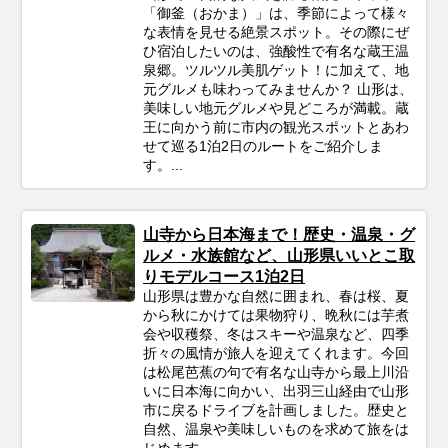
「御釜（おかま）」は、季節によって様々
な表情を見せる絶景スポット。その際にぜ
ひ宿泊したいのは、強酸性で有名な蔵王温
泉郷。ツルツル美肌ゲット！に加えて、地
元グルメも味わってみませんか？ 山形は、
美味しい地元グルメや見どころが満載。蔵
王に向かう前に市内の観光スポットとあわ
せて巡る1泊2日のルートをご紹介しま
す。...
山寺から日本海まで！歴史・温泉・グ
ルメ・水族館など、山形県いいとこ取
りモデルコース1泊2日
山形県は豊かな自然に囲まれ、春は桜、夏
から秋にかけては果物狩り、晩秋には芋煮
会や収穫祭、冬はスキーや温泉など、四季
折々の風情が旅人を迎えてくれます。今回
は松尾芭蕉の句で有名な山寺から最上川沿
いに日本海に向かい、出羽三山経由で山形
市に戻るドライブを計画しました。歴史と
自然、温泉や美味しいものを求めて旅をは
じめます。...