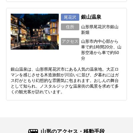
銀山温泉
尾花沢
住所
山形県尾花沢市銀山
新畑
アクセス
山形市内中心部から
車で約1時間20分、山
形空港から車で約50
分
銀山温泉は、山形県尾花沢市にある人気の温泉地。大正ロ
マンを感じさせる木造旅館が川沿いに並び、夕暮れにはガ
ス灯がともり幻想的な雰囲気に包まれます。おしんの舞台
として知られ、ノスタルジックな温泉街の風景を求めて多
くの観光客が訪れています。
山形のアクセス・移動手段