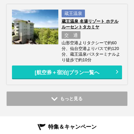
蔵王温泉
蔵王温泉 名湯リゾート ホテル
ルーセントタカミヤ
交 通
山形空港よりタクシーで約60
分、仙台空港よりバスで約120
分、蔵王温泉バスターミナルよ
り徒歩で約10分
[航空券＋宿泊]プラン一覧へ
もっと見る
特集＆キャンペーン