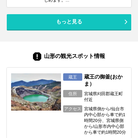
もっと見る
山形の観光スポット情報
蔵王の御釜(おか
蔵王
ま）
住所
宮城県刈田郡蔵王町
付近
アクセス
宮城県側から/仙台市
内中心部から車で約1
時間20分、宮城県側
から/山形市内中心部
から車で約1時間20分