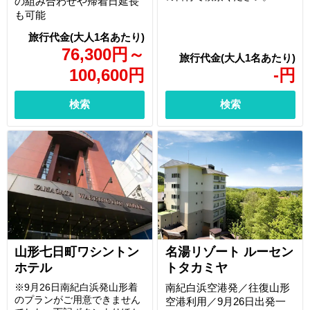
の組み合わせや帰着日延長
も可能
76,300
円
～
100,600
円
-
円
検索
検索
山形七日町ワシントン
名湯リゾート ルーセン
ホテル
トタカミヤ
※9月26日南紀白浜発山形着
南紀白浜空港発／往復山形
のプランがご用意できません
空港利用／9月26日出発一