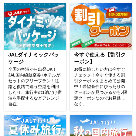
JALダイナミックパッ
今すぐ使える【割引ク
ケージ
ーポン】
全国の空港から出発OK！
お得に旅したい方は今すぐ
JAL国内線航空券+ホテルが
チェック！今すぐ使える割
セットのフリープラン！往
引クーポンをまとめて公開
路と復路で違う空港を利用
中！希望条件にぴったりの
したり、旅行中の1泊だけ宿
クーポンが見つかるかも♪限
泊を手配するなどアレンジ
定クーポンなのでお見逃し
自在。
なく。