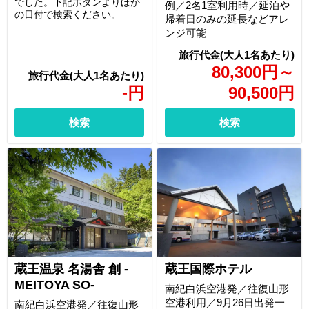
でした。下記ボタンよりほか
例／2名1室利用時／延泊や
の日付で検索ください。
帰着日のみの延長などアレ
ンジ可能
80,300
円
～
-
円
90,500
円
検索
検索
蔵王温泉 名湯舎 創 -
蔵王国際ホテル
MEITOYA SO-
南紀白浜空港発／往復山形
空港利用／9月26日出発一
南紀白浜空港発／往復山形