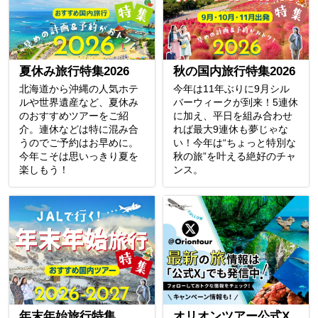
夏休み旅行特集2026
秋の国内旅行特集2026
北海道から沖縄の人気ホテ
今年は11年ぶりに9月シル
ルや世界遺産など、夏休み
バーウィークが到来！5連休
のおすすめツアーをご紹
に加え、平日を組み合わせ
介。連休などは特に混み合
れば最大9連休も夢じゃな
うのでご予約はお早めに。
い！今年は“ちょっと特別な
今年こそは思いっきり夏を
秋の旅”を叶える絶好のチャ
楽しもう！
ンス。
年末年始旅行特集
オリオンツアー公式X