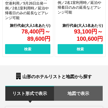
例／2名1室利用時／延泊や
空港利用／9月26日出発一
帰着日のみの延長などアレ
例／2名1室利用時／延泊や
ンジ可能
帰着日のみの延長などアレ
ンジ可能
78,400
円
～
93,100
円
～
89,600
円
100,600
円
検索
検索
山形のホテルリストと地図から探す
リスト形式で表示
地図で表示