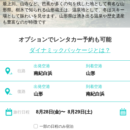
最上川、山寺など、芭蕉が多くの句を残した地として有名な山
形県。樹氷で知られる山形蔵王は、温泉地として、冬はスキー
場として賑わいを見せます。山形県は湧き出る温泉や歴史遺産
も豊富なのが特徴です
オプションでレンタカー予約も可能
ダイナミックパッケージとは？
出発空港
到着空港
往路
南紀白浜
山形
出発空港
到着空港
復路
山形
南紀白浜
旅行日程
一部の日程のみ宿泊