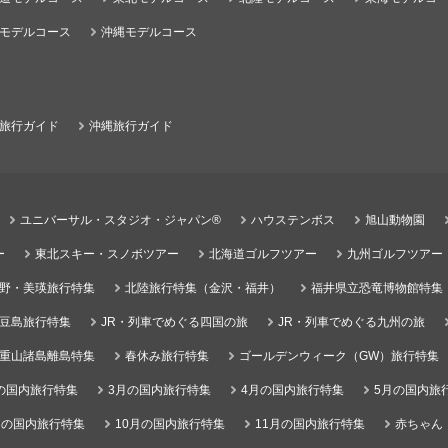
モデルコース
沖縄モデルコース
旅行ガイド
沖縄旅行ガイド
ユニバーサル・スタジオ・ジャパン®
ハウステンボス
旭山動物園
ー
東北スキー・スノボツアー
北海道ゴルフツアー
九州ゴルフツアー
野・美瑛旅行特集
北陸旅行特集（金沢・福井）
福井県立恐竜博物館特集
豆島旅行特集
JR・列車でめぐる四国の旅
JR・列車でめぐる九州の旅
重山諸島離島特集
春休み旅行特集
ゴールデンウィーク（GW）旅行特集
の国内旅行特集
3月の国内旅行特集
4月の国内旅行特集
5月の国内旅
月の国内旅行特集
10月の国内旅行特集
11月の国内旅行特集
赤ちゃん