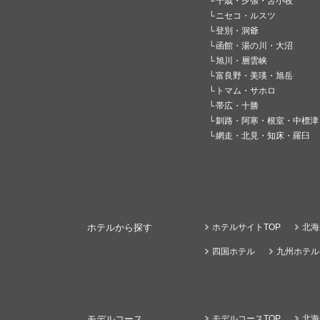
千歳・夕張・苫小牧
ニセコ・ルスツ
登別・洞爺
函館・湯の川・大沼
旭川・層雲峡
富良野・美瑛・旭岳
トマム・サホロ
帯広・十勝
釧路・阿寒・根室・中標津
網走・北見・知床・羅臼
ホテルから探す
ホテルサイトTOP
北海
四国ホテル
九州ホテル
モデルコース
モデルコースTOP
北海