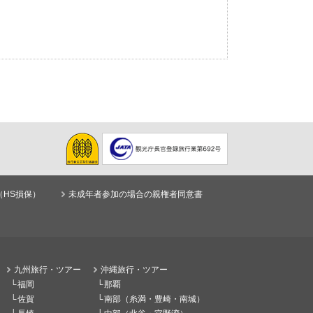
（HS損保）
未成年者参加の場合の親権者同意書
九州旅行・ツアー
沖縄旅行・ツアー
福岡
那覇
佐賀
南部（糸満・豊崎・南城）