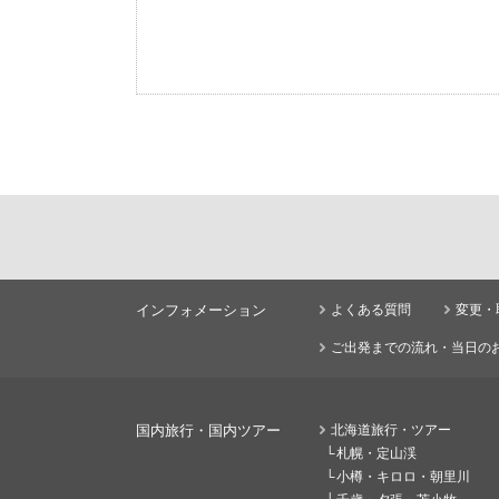
インフォメーション
よくある質問
変更・
ご出発までの流れ・当日の
国内旅行・国内ツアー
北海道旅行・ツアー
札幌・定山渓
小樽・キロロ・朝里川