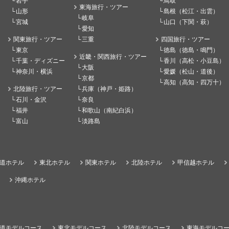
岩手
鳥取
東海旅行・ツアー
山形
島根（松江・出雲）
岐阜
宮城
山口（下関・萩）
愛知
関東旅行・ツアー
三重
四国旅行・ツアー
東京
徳島（徳島・鳴門）
近畿・関西旅行・ツアー
千葉・ディズニー
香川（高松・小豆島）
大阪
神奈川・横浜
愛媛（松山・道後）
京都
高知（高知・四万十）
北陸旅行・ツアー
兵庫（神戸・姫路）
石川・金沢
奈良
福井
和歌山（南紀白浜）
富山
淡路島
道ホテル
東北ホテル
関東ホテル
北陸ホテル
甲信越ホテル
沖縄ホテル
道モデルコース
東北モデルコース
北陸モデルコース
東海モデルコ