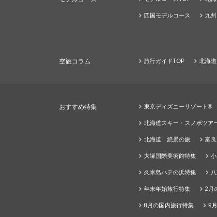
四国モデルコース
九州
空旅コラム
旅行ガイドTOP
北海道
おすすめ特集
東京ディズニーリゾート®
北海道スキー・スノボツア
北海道 絶景の旅
富良
大塚国際美術館特集
小
久米島ハテの浜特集
八
年末年始旅行特集
2月
8月の国内旅行特集
9