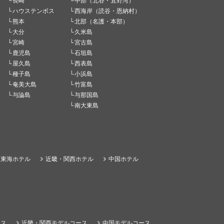
長崎
中部（北谷・宜野湾）
ハウステンボス
西海岸（読谷・恩納村）
熊本
北部（名護・本部）
大分
久米島
宮崎
宮古島
鹿児島
石垣島
屋久島
西表島
種子島
小浜島
奄美大島
竹富島
与論島
与那国島
南大東島
東海ホテル
近畿・関西ホテル
中国ホテル
ース
近畿・関西モデルコース
中国モデルコース