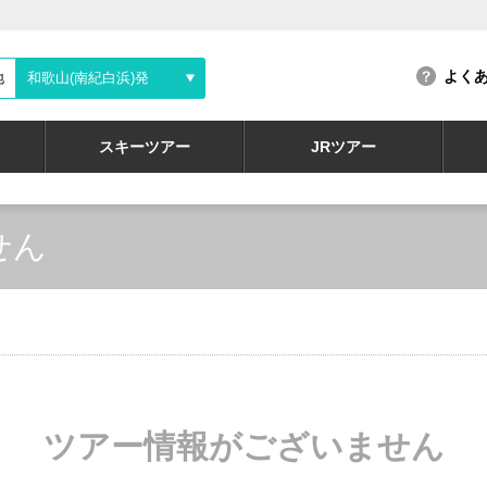
よく
地
和歌山(南紀白浜)発
スキーツアー
JRツアー
せん
ツアー情報がございません