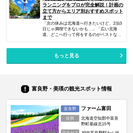
計画すれば、子連れ北海道旅行は最高の体
からリピーターの方まで、あなたの旅のス
ランニングをプロが完全解説！計画の
験になります。 この記事では、子連れファ
タイルに合わせた「最高の北海道旅」をプ
立て方からエリア別おすすめスポット
ミリーが北海道旅行を思いっきり楽しむた
ランニングするための参考にぜひお役立て
まで
めの、計画の立て方の基本から、子供が絶
ください。
対喜ぶおすすめスポット＆アクティビテ
「次の休みは北海道へ行きたいけど、2泊3
ィ、ホテル選びの秘訣、そしてあると便利
日じゃ満喫できないかも…」「広い北海
な持ち物や注意点まで、パパママ目線で徹
道、どこへ行って何をするのがベストな
底解説！この記事を読んで、子連れ旅行の
の？」そんな風に悩んでいませんか？短い
不安を解消し、家族みんなの笑顔があふれ
休みでも、事前の計画次第で北海道の雄大
る北海道旅行を実現しましょう♪
な自然、美味しいグルメ、心癒される景色
もっと見る
をたっぷり楽しむことは可能です！この記
事では、忙しいあなたのために、2泊3日の
北海道旅行を最大限に楽しむための計画の
立て方から、エリア別の魅力、旅を充実さ
せるための秘訣まで、ぎゅっと凝縮してお
届けします。あなただけの特別な北海道旅
富良野・美瑛の観光スポット情報
行を実現するためのヒントを見つけて、最
高の思い出を作りに出かけましょう！
ファーム富田
富良野
住所
北海道空知郡中富良
野町基線北15号
アクセス
JR中富良野駅から徒