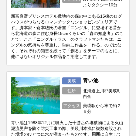
よりタクシー10分
新富良野プリンスホテル敷地内の森の中にある15棟のログ
ハウスがつらなるロマンチックなショッピングエリアで
す。脚本家・倉本聰氏の著書「ニングル」に登場する昔か
ら北海道の森に住む身長15cmくらいの「森の知恵者」のこ
とで、ここ「ニングルテラス」のクラフトマンたちは、ニ
ングルの気持ちを尊重し、単純に作品を「作る」のではな
く、それぞれの知恵を絞って「創る」をテーマのもとに、
他にはないオリジナル作品をご用意してます。
青い池
美瑛
住所
北海道上川郡美瑛町
白金
アクセス
美瑛駅から車で約２
５分
青い池は1988年12月に噴火した十勝岳の堆積物による火山
泥流災害を防ぐ防災工事の際、美瑛川本流に複数建設され
た堰堤のひとつに水が溜まったものです。周囲に自生して