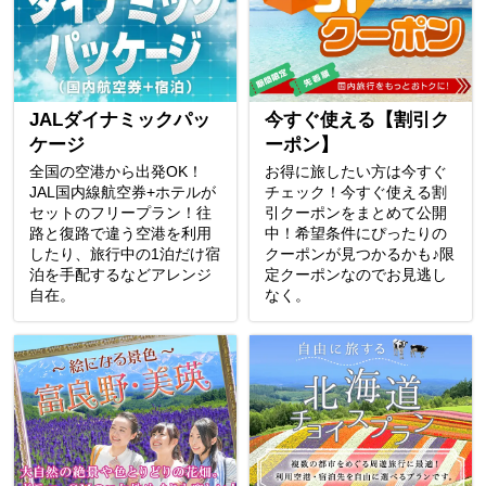
JALダイナミックパッ
今すぐ使える【割引ク
ケージ
ーポン】
全国の空港から出発OK！
お得に旅したい方は今すぐ
JAL国内線航空券+ホテルが
チェック！今すぐ使える割
セットのフリープラン！往
引クーポンをまとめて公開
路と復路で違う空港を利用
中！希望条件にぴったりの
したり、旅行中の1泊だけ宿
クーポンが見つかるかも♪限
泊を手配するなどアレンジ
定クーポンなのでお見逃し
自在。
なく。