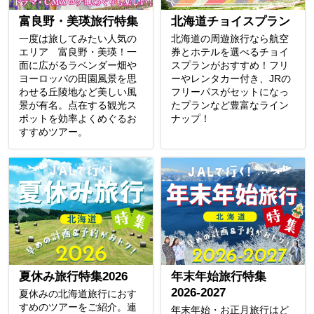
富良野・美瑛旅行特集
北海道チョイスプラン
一度は旅してみたい人気の
北海道の周遊旅行なら航空
エリア 富良野・美瑛！一
券とホテルを選べるチョイ
面に広がるラベンダー畑や
スプランがおすすめ！フリ
ヨーロッパの田園風景を思
ーやレンタカー付き、JRの
わせる丘陵地など美しい風
フリーパスがセットになっ
景が有名。点在する観光ス
たプランなど豊富なライン
ポットを効率よくめぐるお
ナップ！
すすめツアー。
夏休み旅行特集2026
年末年始旅行特集
2026-2027
夏休みの北海道旅行におす
すめのツアーをご紹介。連
年末年始・お正月旅行はど