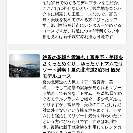
を1泊2日でめぐるモデルプランをご紹介。
ここだけは外せないという観光地をコンパ
クトに網羅した王道コースなので、富良
野・美瑛を初めて訪れる方にぴったりで
す。旭川空港を起点にレンタカーでめぐる
コースですが、片道につき3時間くらい余
裕を見れば新千歳空港利用も可能です。...
絶景の花畑も雲海も！富良野・美瑛を
さくっとめぐり、ゆったりトマムでリ
ゾート満喫！夏の北海道2泊3日 観光
モデルコース
夏の北海道の人気エリア「富良野・美
瑛」、そして絶景の雲海が見られるリゾー
ト地として有名な「トマム」を2泊3日でめ
ぐるモデルプランをご紹介。多少急ぎ足に
なりますが、富良野・美瑛のここだけは絶
対に外せないという観光地をめぐり、トマ
ムにも宿泊してリゾート気分を味わいたい
という方にぴったりです。往路は旭川空
港、復路は新千歳空港を利用してレンタカ
ーでめぐるコースです。...