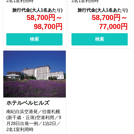
2名1室利用時
2名1室利用時
58,700
円
～
58,700
円
～
98,700
円
77,000
円
検索
検索
ホテルベルヒルズ
南紀白浜空港発／往復札幌
(新千歳・丘珠)空港利用／9
月28日出発一例／1泊2日／
2名1室利用時