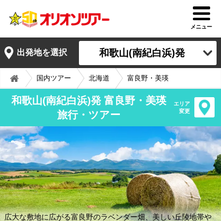
メニュー
和歌山(南紀白浜)発
出発地を選択
国内ツアー
北海道
富良野・美瑛
和歌山(南紀白浜)発 富良野・美瑛
エリア
変更
旅行・ツアー
広大な敷地に広がる富良野のラベンダー畑、美しい丘陵地帯や