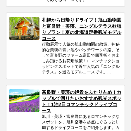
札幌から日帰りドライブ！旭山動物園
と富良野・美瑛、ニングルテラス欲張
りプラン！夏の北海道定番観光モデル
コース
行動展示で人気の旭山動物園の散策、神秘
的な美瑛の青い池やパッチワークの路、そ
して富良野のファーム富田で四季折々お楽
しみ頂けるお花畑散策！ロマンチックショ
ッピングスポットで近年人気の「ニングル
テラス」を巡るモデルコースです。...
富良野・美瑛の絶景をふたり占め！カ
ップルで回りたいおすすめ観光スポッ
ト！1泊2日ロマンチックドライブコ
ース
旭川・美瑛・富良野にあるロマンチックな
スポットを、旭川空港を起点にぐるっと1
周するドライブコースをご紹介します。カ