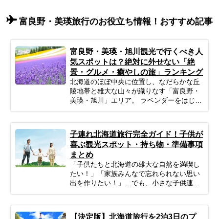
富良野・美瑛旅行のお役立ち情報！おすすめ記事
富良野・美瑛・旭川観光で行くべき人
気スポットは？絶対に外せない「絶
景・グルメ・癒やしの旅」ランキング
北海道のほぼ中央に位置し、なだらかな丘
陵地帯と雄大な山々が織りなす「富良野・
美瑛・旭川」エリア。 ラベンダーをはじめ
とする色鮮やかな花畑、パッチワークのよ
うな丘の風景、そして素材の味を活かした
絶品グルメは、忙しい日常を忘れて深呼吸
子連れ北海道旅行完全ガイド！子供が
したい大人の女性にぴったりの場所です。
喜ぶ観光スポット・持ち物・準備事項
「広すぎてどう回ればいいかわからな
まとめ
い…」「効率よく絶景スポットを巡りた
「子供たちと北海道の雄大な自然を満喫し
い」 そんなあなたのために、今回はプロの
たい！」「家族みんなで忘れられない思い
ツアーコーディネーターが厳選した、目的
出を作りたい！」…でも、小さな子供連れ
別の富良野・美瑛・旭川おすすめ観光スポ
の旅行は、準備や移動、現地の過ごし方な
ットをご紹介します。 絵画のような絶景か
ど、何かと不安がつきものですよね。ご安
ら、愛らしい動物たち、隠れ家的な森のカ
心ください！ポイントを押さえてしっかり
フェまで幅広くピックアップ。初めての方
【決定版】北海道旅行を2泊3日のプ