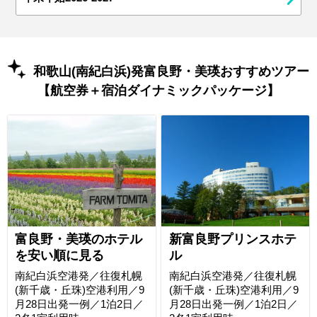
和歌山(南紀白浜)発富良野・美瑛おすすめツアー
【航空券＋宿泊ダイナミックパッケージ】
富良野・美瑛のホテル
新富良野プリンスホテ
を安い順に見る
ル
南紀白浜空港発／往復札幌
南紀白浜空港発／往復札幌
(新千歳・丘珠)空港利用／9
(新千歳・丘珠)空港利用／9
月28日出発一例／1泊2日／
月28日出発一例／1泊2日／