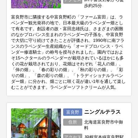
歩約25分
富良野市に隣接する中富良野町の「ファーム富田」は、ラ
ベンダー観光発祥の地で、日本最大級のラベンダー畑とし
て有名です。創設者の故・富田忠雄氏は、さまざまの困難
のなかプロバンス生まれのラベンダーの子孫を、中富良野
で大切に守り続けてきたことが評価され、1990年に南フラ
ンスのラベンダー生産組織から「オードプロバンス・ラベ
ンダー修道騎士」の称号を授与されました。園内ではおよ
そ15ヘクタールのラベンダーが栽培されているほかにも多
くの花が栽培されており、花畑はそれぞれ「花人の畑」、
「倖の畑」、「春の彩りの畑」、「秋の彩りの畑」、「彩
りの畑」、「森の彩りの畑」、「トラディショナルラベン
ダー畑」に分かれ、畑ごとに咲く花が違い1年を通して楽し
むことができます。ラベンダーソフトクリームが人気。
ニングルテラス
富良野
住所
北海道富良野市中御
料
アクセス
JR根室本線富良野駅