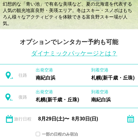
幻想的な「青い池」で有名な美瑛など、夏の北海道を代表する
人気の観光地富良野・美瑛エリア。冬はスキー・スノボはもち
ろん様々なアクティビティを体験できる富良野スキー場が人
気。
オプションでレンタカー予約も可能
ダイナミックパッケージとは？
出発空港
到着空港
往路
南紀白浜
札幌(新千歳・丘珠)
出発空港
到着空港
復路
札幌(新千歳・丘珠)
南紀白浜
旅行日程
一部の日程のみ宿泊