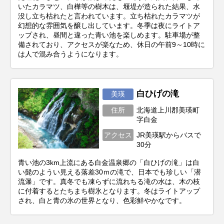
いたカラマツ、白樺等の樹木は、堰堤が造られた結果、水
没し立ち枯れたと言われています。立ち枯れたカラマツが
幻想的な雰囲気を醸し出しています。冬季は夜にライトア
ップされ、昼間と違った青い池を楽しめます。駐車場が整
備されており、アクセスが楽なため、休日の午前9～10時に
は人で混み合うようになります。
白ひげの滝
美瑛
住所
北海道上川郡美瑛町
字白金
アクセス
JR美瑛駅からバスで
30分
青い池の3km上流にある白金温泉郷の「白ひげの滝」は白
い髭のようい見える落差30ｍの滝で、日本でも珍しい「潜
流瀑」です。真冬でも凍らずに流れちる滝の水は、木の枝
に付着するとたちまち樹氷となります。冬はライトアップ
され、白と青の氷の世界となり、色彩鮮やかなです。