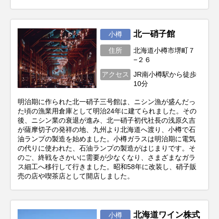
北一硝子館
小樽
住所
北海道小樽市堺町７
−２６
アクセス
JR南小樽駅から徒歩
10分
明治期に作られた北一硝子三号館は、ニシン漁が盛んだっ
た頃の漁業用倉庫として明治24年に建てられました。その
後、ニシン業の衰退が進み、北一硝子初代社長の浅原久吉
が薩摩切子の発祥の地、九州より北海道へ渡り、小樽で石
油ランプの製造を始めました。小樽ガラスは明治期に電気
の代りに使われた、石油ランプの製造がはじまりです。そ
のご、終戦をさかいに需要が少なくなり、さまざまなガラ
ス細工へ移行して行きました。昭和58年に改装し、硝子販
売の店や喫茶店として開店しました。
北海道ワイン株式
小樽