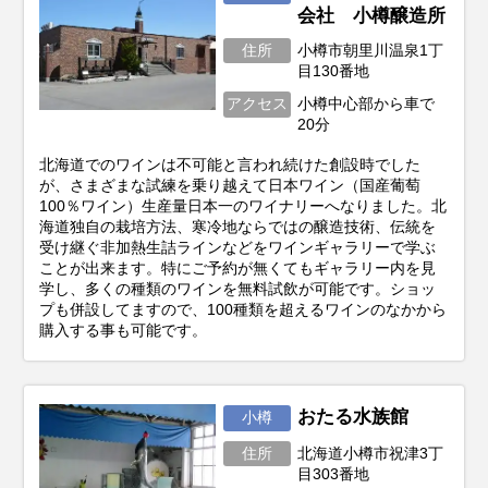
会社 小樽醸造所
住所
小樽市朝里川温泉1丁
目130番地
アクセス
小樽中心部から車で
20分
北海道でのワインは不可能と言われ続けた創設時でした
が、さまざまな試練を乗り越えて日本ワイン（国産葡萄
100％ワイン）生産量日本一のワイナリーへなりました。北
海道独自の栽培方法、寒冷地ならではの醸造技術、伝統を
受け継ぐ非加熱生詰ラインなどをワインギャラリーで学ぶ
ことが出来ます。特にご予約が無くてもギャラリー内を見
学し、多くの種類のワインを無料試飲が可能です。ショッ
プも併設してますので、100種類を超えるワインのなかから
購入する事も可能です。
おたる水族館
小樽
住所
北海道小樽市祝津3丁
目303番地