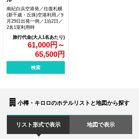
南紀白浜空港発／往復札幌
(新千歳・丘珠)空港利用／9
月29日出発一例／1泊2日／
2名1室利用時
61,000
円
～
65,500
円
検索
小樽・キロロのホテルリストと地図から探す
リスト形式で表示
地図で表示