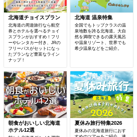
北海道チョイスプラン
北海道 温泉特集
北海道の周遊旅行なら航空
全国でもトップクラスの温
券とホテルを選べるチョイ
泉地数を誇る北海道。大自
スプランがおすすめ！フリ
然を満喫できるの露天風呂
ーやレンタカー付き、JRの
や温泉リゾート、世界でも
フリーパスがセットになっ
希少温泉などをご紹介。
たプランなど豊富なライン
ナップ！
朝食がおいしい北海道
夏休み旅行特集2026
ホテル12選
夏休みの北海道旅行におす
すめのツアーをご紹介。連