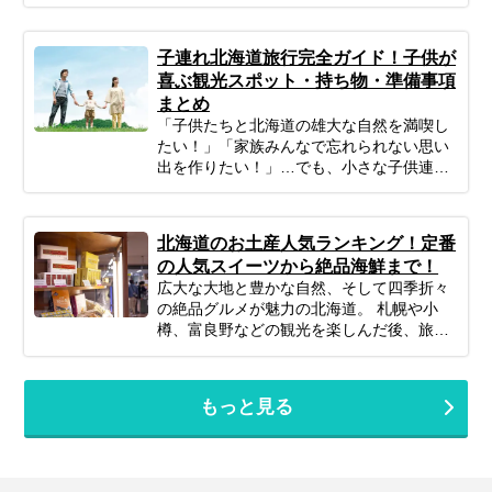
いの散策はもちろん、新鮮な寿司や海鮮
丼、ルタオをはじめとする絶品スイーツ、
そしてキラキラ輝くガラス工芸など、女子
子連れ北海道旅行完全ガイド！子供が
旅の「好き」がぎゅっと詰まったエリアで
喜ぶ観光スポット・持ち物・準備事項
す。 「小樽観光は半日で十分？それとも1
まとめ
泊するべき？」 「お店がたくさんありすぎ
「子供たちと北海道の雄大な自然を満喫し
て、どこに入ればいいかわからない…」 そ
たい！」「家族みんなで忘れられない思い
んなあなたのために、今回はプロのツアー
出を作りたい！」…でも、小さな子供連れ
コーディネーターが厳選した、目的別の小
の旅行は、準備や移動、現地の過ごし方な
樽おすすめ観光スポットをご紹介します。
ど、何かと不安がつきものですよね。ご安
幻想的な夜景から、地元民に愛される市場
心ください！ポイントを押さえてしっかり
グルメ、心静かになれるアートスポットま
北海道のお土産人気ランキング！定番
計画すれば、子連れ北海道旅行は最高の体
で幅広くピックアップ。初めての方からリ
の人気スイーツから絶品海鮮まで！
験になります。 この記事では、子連れファ
ピーターの方まで、あなたの旅のスタイル
広大な大地と豊かな自然、そして四季折々
ミリーが北海道旅行を思いっきり楽しむた
に合わせた「最高の小樽旅」をプランニン
の絶品グルメが魅力の北海道。 札幌や小
めの、計画の立て方の基本から、子供が絶
グするための参考にぜひお役立てくださ
樽、富良野などの観光を楽しんだ後、旅の
対喜ぶおすすめスポット＆アクティビテ
い。
最後に待っている楽しみといえば「お土産
ィ、ホテル選びの秘訣、そしてあると便利
選び」です。 北海道の空の玄関口「新千歳
な持ち物や注意点まで、パパママ目線で徹
空港」は、単なる空港という枠を超え、道
底解説！この記事を読んで、子連れ旅行の
もっと見る
内の美味しいものが全て集まる巨大なショ
不安を解消し、家族みんなの笑顔があふれ
ッピングモールのような場所。しかし、あ
る北海道旅行を実現しましょう♪
まりにも魅力的でお店が多すぎるため、
「結局どれが一番ハズさない？」「職場や