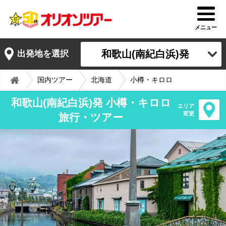
メニュー
和歌山(南紀白浜)発
出発地を選択
国内ツアー
北海道
小樽・キロロ
和歌山(南紀白浜)発 小樽・キロロ
エリア
変更
旅行・ツアー