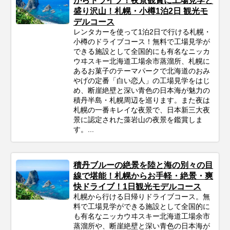
がらドライブ！夜景観賞に工場見学と
盛り沢山！札幌・小樽1泊2日 観光モ
デルコース
レンタカーを使って1泊2日で行ける札幌・
小樽のドライブコース！無料で工場見学が
できる施設として全国的にも有名なニッカ
ウヰスキー北海道工場余市蒸溜所、札幌に
あるお菓子のテーマパークで北海道のおみ
やげの定番「白い恋人」の工場見学をはじ
め、断崖絶壁と深い青色の日本海が魅力の
積丹半島・札幌周辺を巡ります。また夜は
札幌の一番キレイな夜景で、日本新三大夜
景に認定された藻岩山の夜景を鑑賞しま
す。...
積丹ブルーの絶景を陸と海の別々の目
線で堪能！札幌からお手軽・絶景・爽
快ドライブ！1日観光モデルコース
札幌から行ける日帰りドライブコース。無
料で工場見学ができる施設として全国的に
も有名なニッカウヰスキー北海道工場余市
蒸溜所や、断崖絶壁と深い青色の日本海が