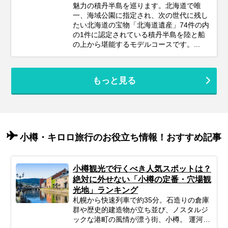
魅力の積丹半島を巡ります。北海道で唯
一、海域公園に指定され、次の世代に残し
たい北海道の宝物「北海道遺産」74件の内
の1件に認定されている積丹半島を陸と船
の上から堪能するモデルコースです。...
もっと見る
小樽・キロロ旅行のお役立ち情報！おすすめ記事
小樽観光で行くべき人気スポットは？
絶対に外せない「小樽の定番・穴場観
光地」ランキング
札幌から快速列車で約35分。石造りの倉庫
群や歴史的建造物が立ち並び、ノスタルジ
ックな港町の風情が漂う街、小樽。 運河沿