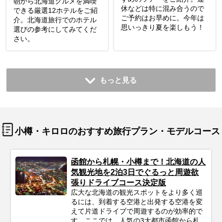
朝から北海道グルメを満喫
休などは特に混み合うので
できる厳選12ホテルをご紹
ご予約はお早めに。今年は
介。北海道旅行でのホテル
思いっきり夏を楽しもう！
選びの参考にしてみてくだ
さい。
もっと見る
小樽・キロロのおすすめ旅行プラン・モデルコース
函館から札幌・小樽まで！北海道の人
気観光地を2泊3日でぐるっと周遊欲
張りドライブコース決定版
広大な北海道の観光スポットをより多く巡
るには、到着する空港と出発する空港を変
えて片道ドライブで周遊するのが効率的で
す。ここでは、人気の3大都市函館から札