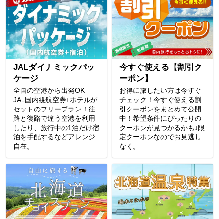
JALダイナミックパッ
今すぐ使える【割引ク
ケージ
ーポン】
全国の空港から出発OK！
お得に旅したい方は今すぐ
JAL国内線航空券+ホテルが
チェック！今すぐ使える割
セットのフリープラン！往
引クーポンをまとめて公開
路と復路で違う空港を利用
中！希望条件にぴったりの
したり、旅行中の1泊だけ宿
クーポンが見つかるかも♪限
泊を手配するなどアレンジ
定クーポンなのでお見逃し
自在。
なく。