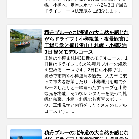
幌・小樽へ、定番スポットを2泊3日で回る
ドライブコース決定版をご紹介します。...
積丹ブルーの北海道の大自然を感じな
がらドライブ！小樽散策・夜景観賞に
工場見学と盛り沢山！札幌・小樽2泊
3日 観光モデルコース
王道の小樽＆札幌3日間のモデルコース。1
日目はドライブしながら積丹ブルーの絶景
を望めるコースです。2日目の小樽では、
徒歩で市内や小樽運河を観光。人力車に乗
って市内を散策したり、小樽運河を船でク
ルーズしたりと一味違ったディープな小樽
観光を堪能。その後レンタカーを使って札
幌に移動。小樽・札幌の各夜景スポット
や、工場見学と内容盛りだくさんのモデル
コースです。...
積丹ブルーの北海道の大自然を感じな