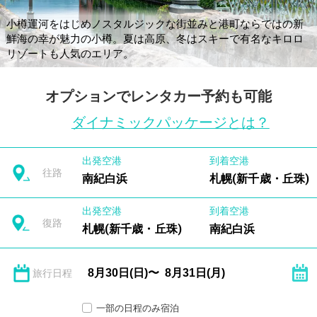
小樽運河をはじめノスタルジックな街並みと港町ならではの新
鮮海の幸が魅力の小樽。夏は高原、冬はスキーで有名なキロロ
リゾートも人気のエリア。
オプションでレンタカー予約も可能
ダイナミックパッケージとは？
出発空港
到着空港
往路
南紀白浜
札幌(新千歳・丘珠)
出発空港
到着空港
復路
札幌(新千歳・丘珠)
南紀白浜
旅行日程
一部の日程のみ宿泊