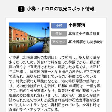
ママ友に配るのにセンスが良いのは？」と
迷ってしまうことも。 そこで今回は、新千
小樽・キロロの観光スポット情報
歳空港や北海道観光で購入できるお土産・
スイーツを厳選してご紹介します。誰もが
知る王道の定番から、市場直送の豪華海
鮮、ご飯もお酒も進む絶品グルメまで、人
小樽運河
小樽
気アイテムをランキング形式やカテゴリ別
住所
北海道小樽市港町５
にお届けします。
アクセス
JR小樽駅から徒歩8分
小樽港は北海道開拓の玄関口として発展し、取り扱う量が
多くなったため、沖合いで艀を使った荷揚げから、艀が倉
庫の近くまで直接行けるために建設した水路です。大正12
年に完成し、日本国内唯一となる海岸の沖合い埋立て方式
で造られ、緩やかに湾曲しているのが特徴になっていま
す。時代が変わり戦後になると、港の埠頭岸壁の整備によ
り、その使命は終わりを告げ、昭和61年運河は、一部を埋
立て、幅の半分が道路となり、散策路や街園が整備された
現在の姿に生まれ変わりました。運河沿いは御影石が敷き
詰められた道でガス灯が設置され当時の石造倉庫群が残さ
れておりレストランなどに再利用されている。夕暮れ時は
倉庫がライトアップされている。