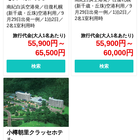
(新千歳・丘珠)空港利用／9
南紀白浜空港発／往復札幌
月29日出発一例／1泊2日／
(新千歳・丘珠)空港利用／9
2名1室利用時
月29日出発一例／1泊2日／
2名1室利用時
55,900
円
～
55,900
円
～
65,500
円
60,000
円
検索
検索
小樽朝里クラッセホテ
ル