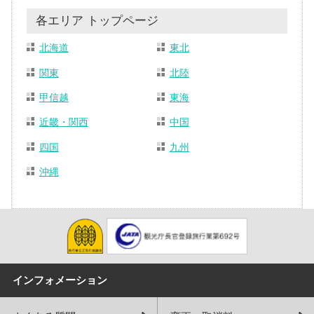
各エリア トップページ
北海道
東北
関東
北陸
甲信越
東海
近畿・関西
中国
四国
九州
沖縄
インフォメーション