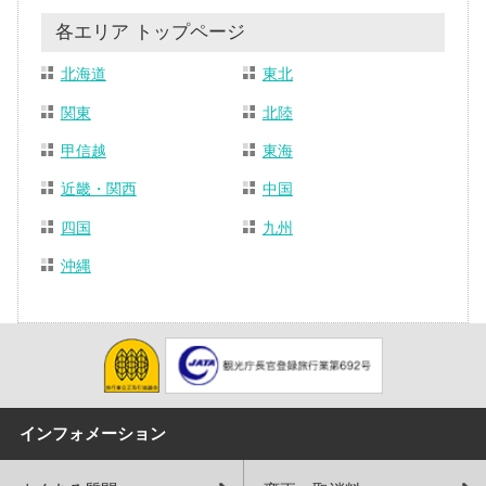
各エリア トップページ
北海道
東北
関東
北陸
甲信越
東海
近畿・関西
中国
四国
九州
沖縄
インフォメーション