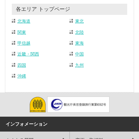
各エリア トップページ
北海道
東北
関東
北陸
甲信越
東海
近畿・関西
中国
四国
九州
沖縄
インフォメーション