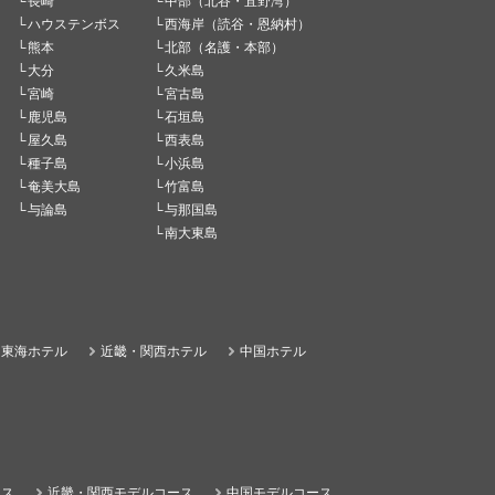
長崎
中部（北谷・宜野湾）
ハウステンボス
西海岸（読谷・恩納村）
熊本
北部（名護・本部）
大分
久米島
宮崎
宮古島
鹿児島
石垣島
屋久島
西表島
種子島
小浜島
奄美大島
竹富島
与論島
与那国島
南大東島
東海ホテル
近畿・関西ホテル
中国ホテル
ース
近畿・関西モデルコース
中国モデルコース