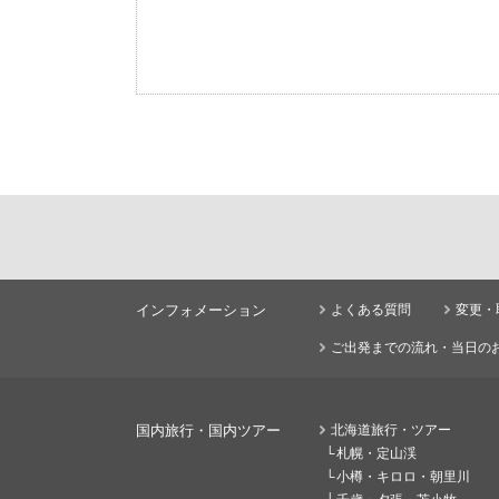
インフォメーション
よくある質問
変更・
ご出発までの流れ・当日の
国内旅行・国内ツアー
北海道旅行・ツアー
札幌・定山渓
小樽・キロロ・朝里川