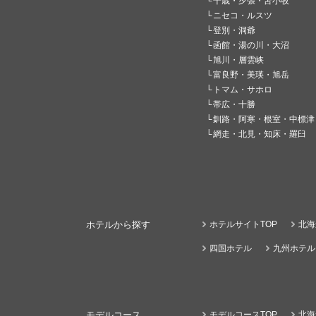
千歳・夕張・苫小牧
ニセコ・ルスツ
登別・洞爺
函館・湯の川・大沼
旭川・層雲峡
富良野・美瑛・旭岳
トマム・サホロ
帯広・十勝
釧路・阿寒・根室・中標津
網走・北見・知床・羅臼
ホテルから探す
ホテルサイトTOP
北海
四国ホテル
九州ホテル
モデルコース
モデルコースTOP
北海