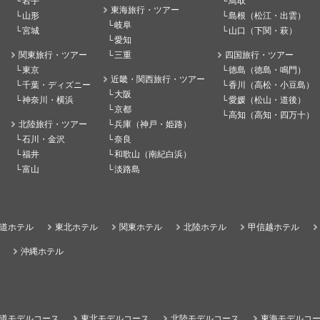
岩手
鳥取
東海旅行・ツアー
山形
島根（松江・出雲）
岐阜
宮城
山口（下関・萩）
愛知
関東旅行・ツアー
三重
四国旅行・ツアー
東京
徳島（徳島・鳴門）
近畿・関西旅行・ツアー
千葉・ディズニー
香川（高松・小豆島）
大阪
神奈川・横浜
愛媛（松山・道後）
京都
高知（高知・四万十）
北陸旅行・ツアー
兵庫（神戸・姫路）
石川・金沢
奈良
福井
和歌山（南紀白浜）
富山
淡路島
道ホテル
東北ホテル
関東ホテル
北陸ホテル
甲信越ホテル
沖縄ホテル
道モデルコース
東北モデルコース
北陸モデルコース
東海モデルコ