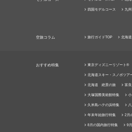
四国モデルコース
九州
空旅コラム
旅行ガイドTOP
北海道
おすすめ特集
東京ディズニーリゾート®
北海道スキー・スノボツア
北海道 絶景の旅
富良
大塚国際美術館特集
小
久米島ハテの浜特集
八
年末年始旅行特集
2月
8月の国内旅行特集
9