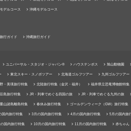
モデルコース
沖縄モデルコース
旅行ガイド
沖縄旅行ガイド
ユニバーサル・スタジオ・ジャパン®
ハウステンボス
旭山動物園
ー
東北スキー・スノボツアー
北海道ゴルフツアー
九州ゴルフツアー
野・美瑛旅行特集
北陸旅行特集（金沢・福井）
福井県立恐竜博物館特集
豆島旅行特集
JR・列車でめぐる四国の旅
JR・列車でめぐる九州の旅
重山諸島離島特集
春休み旅行特集
ゴールデンウィーク（GW）旅行特集
の国内旅行特集
3月の国内旅行特集
4月の国内旅行特集
5月の国内旅
月の国内旅行特集
10月の国内旅行特集
11月の国内旅行特集
赤ちゃん