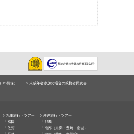
（HS損保）
未成年者参加の場合の親権者同意書
九州旅行・ツアー
沖縄旅行・ツアー
福岡
那覇
佐賀
南部（糸満・豊崎・南城）