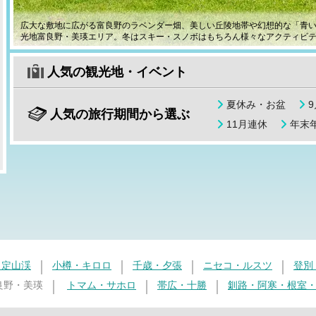
広大な敷地に広がる富良野のラベンダー畑、美しい丘陵地帯や幻想的な「青
光地富良野・美瑛エリア。冬はスキー・スノボはもちろん様々なアクティビ
人気の観光地・イベント
夏休み・お盆
人気の旅行期間から選ぶ
11月連休
年末年
・定山渓
小樽・キロロ
千歳・夕張
ニセコ・ルスツ
登別
良野・美瑛
トマム・サホロ
帯広・十勝
釧路・阿寒・根室