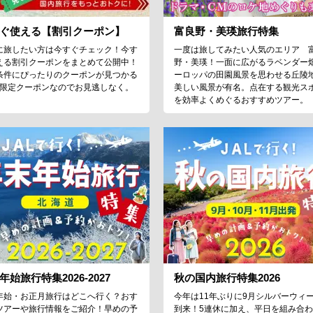
ぐ使える【割引クーポン】
富良野・美瑛旅行特集
に旅したい方は今すぐチェック！今す
一度は旅してみたい人気のエリア 
える割引クーポンをまとめて公開中！
野・美瑛！一面に広がるラベンダー
条件にぴったりのクーポンが見つかる
ーロッパの田園風景を思わせる丘陵
♪限定クーポンなのでお見逃しなく。
美しい風景が有名。点在する観光ス
を効率よくめぐるおすすめツアー。
年始旅行特集2026-2027
秋の国内旅行特集2026
年始・お正月旅行はどこへ行く？おす
今年は11年ぶりに9月シルバーウィ
ツアーや旅行情報をご紹介！早めの予
到来！5連休に加え、平日を組み合