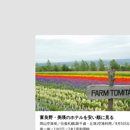
富良野・美瑛のホテルを安い順に見る
岡山空港発／往復札幌(新千歳・丘珠)空港利用／9月5日出
発一例／1泊2日／2名1室利用時