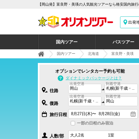
【岡山発】富良野・美瑛の人気観光ツアーなら格安国内旅行の
出発
国内ツアー
バスツアー
国内ツアー
北海道
富良野・美瑛
オプションでレンタカー予約も可能
ダイナミックパッケージとは？
出発空港
到着空港
往路
出発空港
到着空港
復路
旅行日程
一部の日程のみ宿泊
人数/部