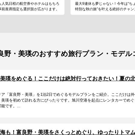
ら人気日程の航空券やホテルはもちろ
最大9連休も夢じゃない！今年は“ち
事前座席指定も選択肢が広がります。
特別な秋の旅”を叶える絶好のチャン
良野・美瑛のおすすめ旅行プラン・モデル
美瑛をめぐる！ここだけは絶対行っておきたい！夏の北
リア「富良野・美瑛」を1泊2日でめぐるモデルプランをご紹介。ここだけは
・美瑛を初めて訪れる方にぴったりです。旭川空港を起点にレンタカーでめぐ
です。...
海も！富良野・美瑛をさくっとめぐり、ゆったりトマム