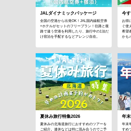
JALダイナミックパッケージ
今す
全国の空港から出発OK！JAL国内線航空券
お得
+ホテルがセットのフリープラン！往路と復
ぐ使
路で違う空港を利用したり、旅行中の1泊だ
希望
け宿泊を手配するなどアレンジ自在。
かも
夏休み旅行特集2026
年末
夏休みの北海道旅行におすすめのツアーを
年末
ご紹介。連休などは特に混み合うのでご予
すめ