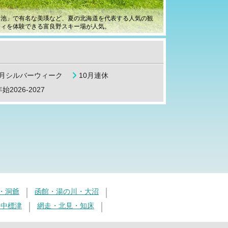
い池」で有名な美瑛など、夏の北海道を代表する人気の観
ティを体験できる富良野スキー場が人気。
9月シルバーウィーク
10月連休
始2026-2027
・洞爺
函館・湯の川・大沼
・中標津
網走・北見・知床