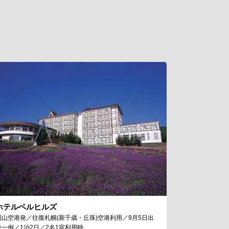
ホテルベルヒルズ
岡山空港発／往復札幌(新千歳・丘珠)空港利用／9月5日出
発一例／1泊2日／2名1室利用時