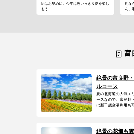
約はお早めに。今年は思いっきり夏を楽し
約な
もう！
ん、
富
絶景の富良野・
ルコース
夏の北海道の人気エ
ースなので、富良野
ば新千歳空港利用も可能
絶景の花畑も雲