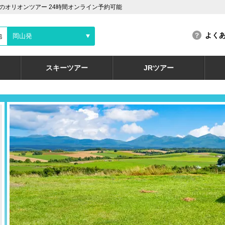
オリオンツアー 24時間オンライン予約可能
よく
地
岡山発
スキーツアー
JRツアー