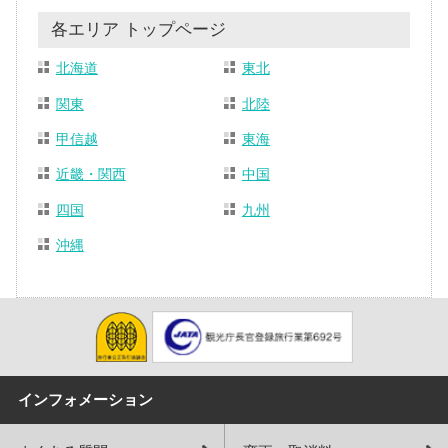
各エリア トップページ
北海道
東北
関東
北陸
甲信越
東海
近畿・関西
中国
四国
九州
沖縄
インフォメーション