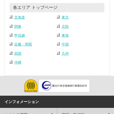
各エリア トップページ
北海道
東北
関東
北陸
甲信越
東海
近畿・関西
中国
四国
九州
沖縄
インフォメーション