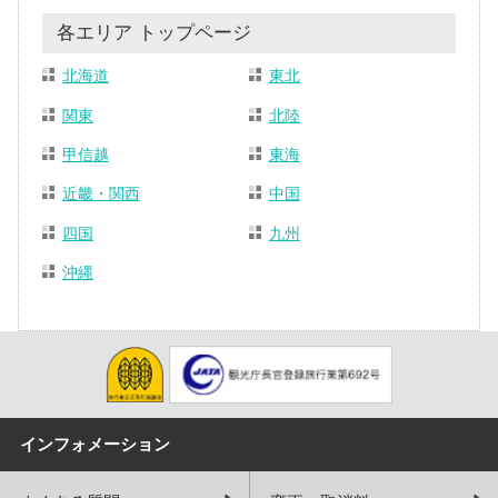
各エリア トップページ
北海道
東北
関東
北陸
甲信越
東海
近畿・関西
中国
四国
九州
沖縄
インフォメーション