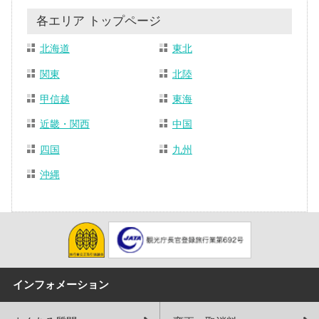
各エリア トップページ
北海道
東北
関東
北陸
甲信越
東海
近畿・関西
中国
四国
九州
沖縄
インフォメーション