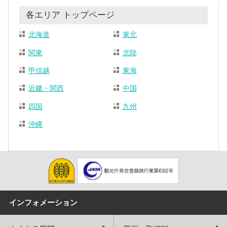
各エリア トップページ
北海道
東北
関東
北陸
甲信越
東海
近畿・関西
中国
四国
九州
沖縄
インフォメーション