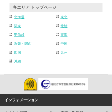
各エリア トップページ
北海道
東北
関東
北陸
甲信越
東海
近畿・関西
中国
四国
九州
沖縄
インフォメーション