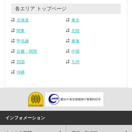
各エリア トップページ
北海道
東北
関東
北陸
甲信越
東海
近畿・関西
中国
四国
九州
沖縄
インフォメーション