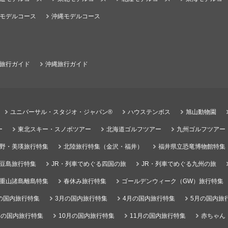
モデルコース
沖縄モデルコース
旅行ガイド
沖縄旅行ガイド
ユニバーサル・スタジオ・ジャパン®
ハウステンボス
旭山動物園
ー
東北スキー・スノボツアー
北海道ゴルフツアー
九州ゴルフツアー
野・美瑛旅行特集
北陸旅行特集（金沢・福井）
福井県立恐竜博物館特集
豆島旅行特集
JR・列車でめぐる四国の旅
JR・列車でめぐる九州の旅
重山諸島離島特集
春休み旅行特集
ゴールデンウィーク（GW）旅行特集
の国内旅行特集
3月の国内旅行特集
4月の国内旅行特集
5月の国内旅
月の国内旅行特集
10月の国内旅行特集
11月の国内旅行特集
赤ちゃん