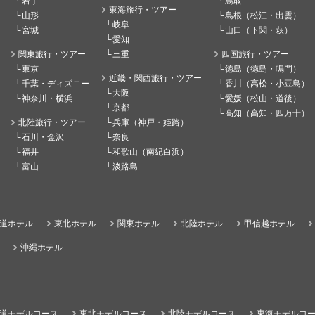
岩手
鳥取
東海旅行・ツアー
山形
島根（松江・出雲）
岐阜
宮城
山口（下関・萩）
愛知
関東旅行・ツアー
三重
四国旅行・ツアー
東京
徳島（徳島・鳴門）
近畿・関西旅行・ツアー
千葉・ディズニー
香川（高松・小豆島）
大阪
神奈川・横浜
愛媛（松山・道後）
京都
高知（高知・四万十）
北陸旅行・ツアー
兵庫（神戸・姫路）
石川・金沢
奈良
福井
和歌山（南紀白浜）
富山
淡路島
道ホテル
東北ホテル
関東ホテル
北陸ホテル
甲信越ホテル
沖縄ホテル
道モデルコース
東北モデルコース
北陸モデルコース
東海モデルコ