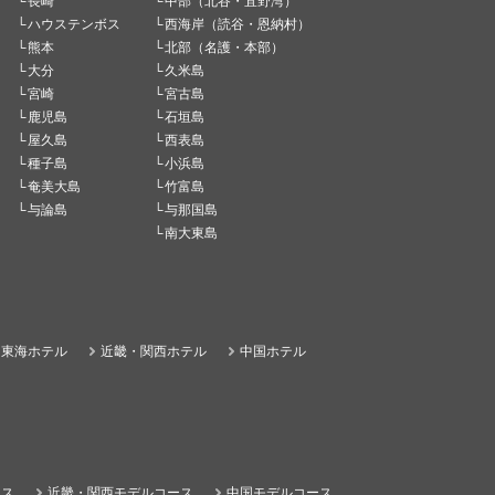
長崎
中部（北谷・宜野湾）
ハウステンボス
西海岸（読谷・恩納村）
熊本
北部（名護・本部）
大分
久米島
宮崎
宮古島
鹿児島
石垣島
屋久島
西表島
種子島
小浜島
奄美大島
竹富島
与論島
与那国島
南大東島
東海ホテル
近畿・関西ホテル
中国ホテル
ース
近畿・関西モデルコース
中国モデルコース