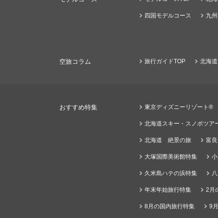
四国モデルコース
九州
空旅コラム
旅行ガイドTOP
北海道
おすすめ特集
東京ディズニーリゾート®
北海道スキー・スノボツア
北海道 絶景の旅
富良
大塚国際美術館特集
小
久米島ハテの浜特集
八
年末年始旅行特集
2月
8月の国内旅行特集
9