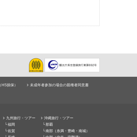
（HS損保）
未成年者参加の場合の親権者同意書
九州旅行・ツアー
沖縄旅行・ツアー
福岡
那覇
佐賀
南部（糸満・豊崎・南城）