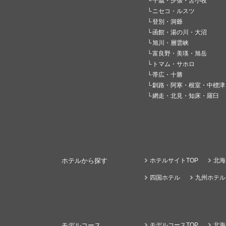
千歳・夕張・苫小牧
ニセコ・ルスツ
登別・洞爺
函館・湯の川・大沼
旭川・層雲峡
富良野・美瑛・旭岳
トマム・サホロ
帯広・十勝
釧路・阿寒・根室・中標津
網走・北見・知床・羅臼
ホテルから探す
ホテルサイトTOP
北海
四国ホテル
九州ホテル
モデルコース
モデルコースTOP
北海