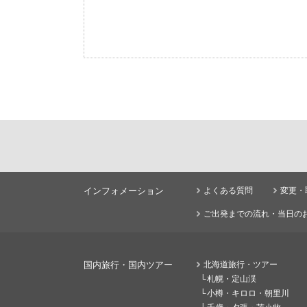
インフォメーション
よくある質問
変更・
ご出発までの流れ・当日の
国内旅行・国内ツアー
北海道旅行・ツアー
札幌・定山渓
小樽・キロロ・朝里川