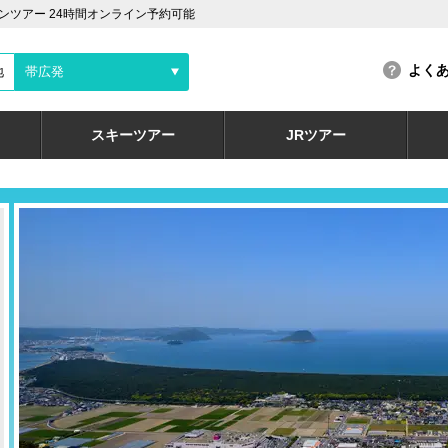
ツアー 24時間オンライン予約可能
よく
地
帯広発
スキーツアー
JRツアー