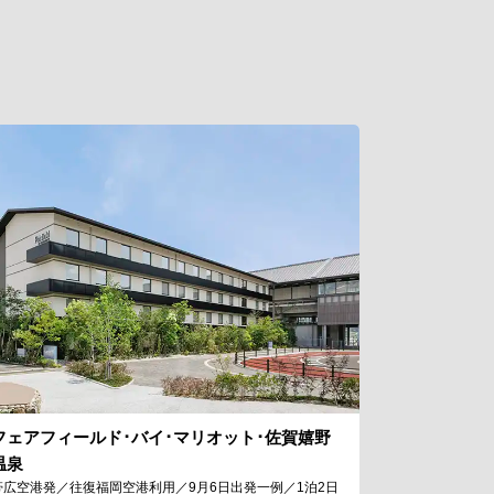
フェアフィールド･バイ･マリオット･佐賀嬉野
温泉
帯広空港発／往復福岡空港利用／9月6日出発一例／1泊2日