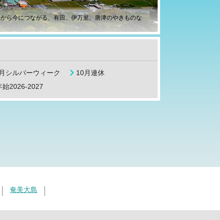
器から今につながる、有田、伊万里、唐津のやきものな
9月シルバーウィーク
10月連休
始2026-2027
奄美大島