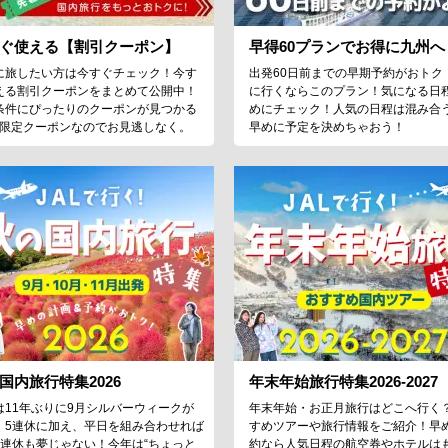
ぐ使える【割引クーポン】
早得60プランでお得に九州へ
に旅したい方は今すぐチェック！今す
出発60日前までの早期予約がおトク
える割引クーポンをまとめて公開中！
に行くならこのプラン！気になる日
条件にぴったりのクーポンが見つかる
めにチェック！人気の日程は混み合
♪限定クーポンなのでお見逃しなく。
早めに予定を決めちゃおう！
国内旅行特集2026
年末年始旅行特集2026-2027
は11年ぶりに9月シルバーウィークが
年末年始・お正月旅行はどこへ行く
！5連休に加え、平日を組み合わせれば
すめツアーや旅行情報をご紹介！早
9連休も夢じゃない！今年は“ちょっと
約なら人気日程の航空券やホテルは