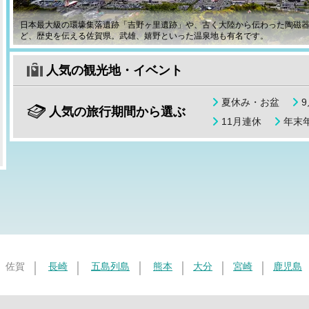
日本最大級の環壕集落遺跡「吉野ヶ里遺跡」や、古く大陸から伝わった陶磁
ど、歴史を伝える佐賀県。武雄、嬉野といった温泉地も有名です。
人気の観光地・イベント
夏休み・お盆
人気の旅行期間から選ぶ
11月連休
年末年
佐賀
長崎
五島列島
熊本
大分
宮崎
鹿児島