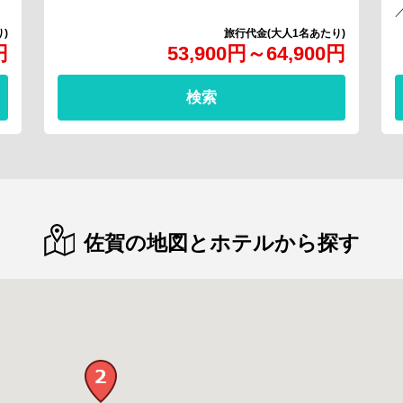
円
53,900
円
～
64,900
円
検索
佐賀の地図とホテルから探す