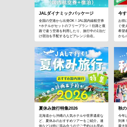
JALダイナミックパッケージ
今す
全国の空港から出発OK！JAL国内線航空券
お得
+ホテルがセットのフリープラン！往路と復
ぐ使
路で違う空港を利用したり、旅行中の1泊だ
希望
け宿泊を手配するなどアレンジ自在。
かも
夏休み旅行特集2026
秋の
北海道から沖縄の人気ホテルや世界遺産な
今年
ど、夏休みのおすすめツアーをご紹介。連
到来
休などは特に混み合うのでご予約はお早め
最大