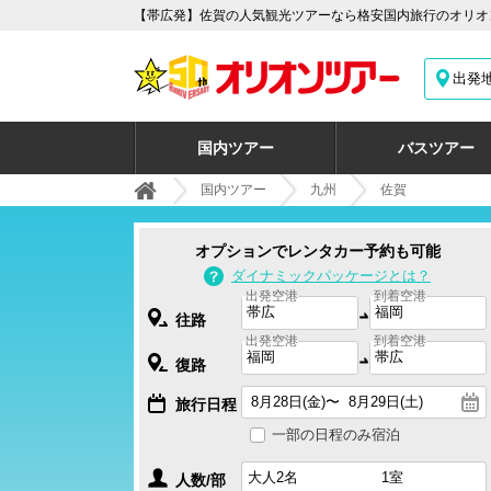
【帯広発】佐賀の人気観光ツアーなら格安国内旅行のオリオン
出発
国内ツアー
バスツアー
国内ツアー
九州
佐賀
オプションでレンタカー予約も可能
ダイナミックパッケージとは？
出発空港
到着空港
往路
出発空港
到着空港
復路
旅行日程
一部の日程のみ宿泊
人数/部