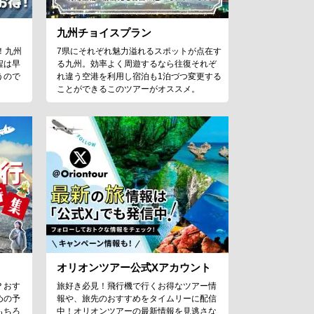
九州チョイスプラン
！九州
7県にそれぞれ魅力溢れるスポットが点在す
程は早
る九州。効率よく周遊するなら往復それぞ
うので
れ違う空港を利用し宿泊も1泊づつ変更する
ことができるこのツアーがオススメ。
オリオンツアー公式Xアカウント
？おす
旅好き必見！飛行機で行くお得なツアー情
めの予
報や、旅先のおすすめをタイムリーに配信
もちろ
中！オリオンツアーの最新情報を見逃さな