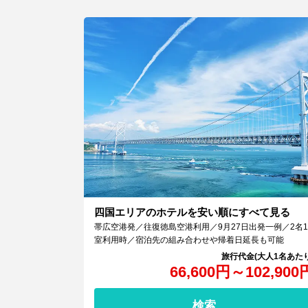
四国エリアのホテルを安い順にすべて見る
帯広空港発／往復徳島空港利用／9月27日出発一例／2名1
室利用時／宿泊先の組み合わせや帰着日延長も可能
66,600
円
～
102,900
検索