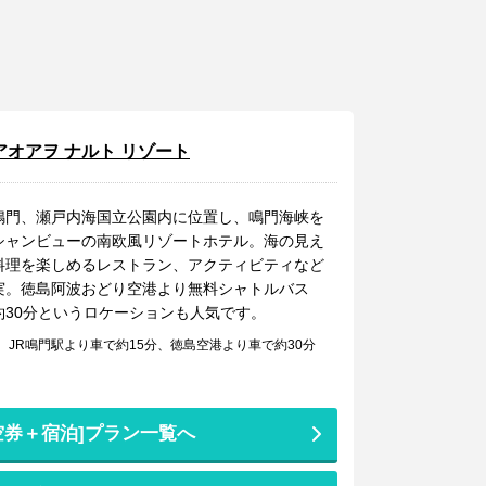
アオアヲ ナルト リゾート
鳴門、瀬戸内海国立公園内に位置し、鳴門海峡を
シャンビューの南欧風リゾートホテル。海の見え
料理を楽しめるレストラン、アクティビティなど
実。徳島阿波おどり空港より無料シャトルバス
約30分というロケーションも人気です。
JR鳴門駅より車で約15分、徳島空港より車で約30分
空券＋宿泊]プラン一覧へ