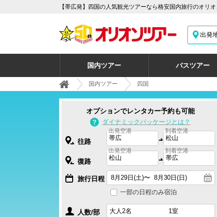
【帯広発】四国の人気観光ツアーなら格安国内旅行のオリオン
出発
国内ツアー
バスツアー
国内ツアー
四国
オプションでレンタカー予約も可能
ダイナミックパッケージとは？
出発空港
到着空港
往路
出発空港
到着空港
復路
旅行日程
一部の日程のみ宿泊
人数/部