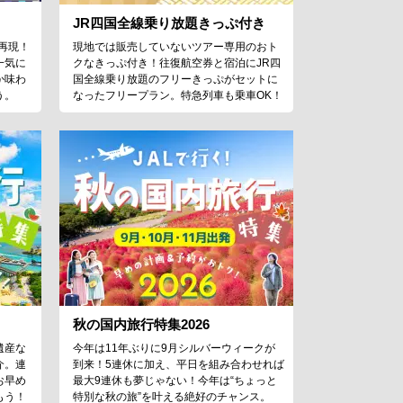
JR四国全線乗り放題きっぷ付き
再現！
現地では販売していないツアー専用のおト
一気に
クなきっぷ付き！往復航空券と宿泊にJR四
か味わ
国全線乗り放題のフリーきっぷがセットに
う。
なったフリープラン。特急列車も乗車OK！
秋の国内旅行特集2026
遺産な
今年は11年ぶりに9月シルバーウィークが
介。連
到来！5連休に加え、平日を組み合わせれば
お早め
最大9連休も夢じゃない！今年は“ちょっと
もう！
特別な秋の旅”を叶える絶好のチャンス。