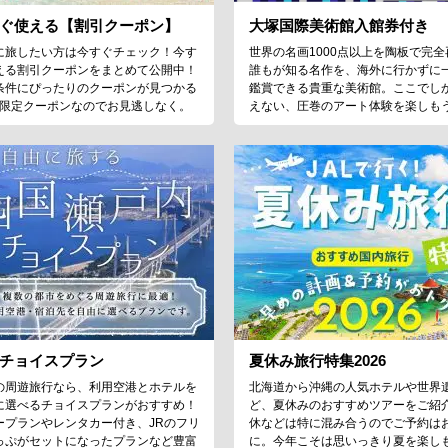
ぐ使える【割引クーポン】
大塚国際美術館入館券付き
に旅したい方は今すぐチェック！今す
世界の名画1000点以上を陶板で完全
える割引クーポンをまとめて公開中！
誰もが知る名作を、海外に行かずに
条件にぴったりのクーポンが見つかる
鑑賞できる貴重な美術館。ここでし
♪限定クーポンなのでお見逃しなく。
えない、圧巻のアート体験を楽しも
チョイスプラン
夏休み旅行特集2026
の周遊旅行なら、利用空港とホテルを
北海道から沖縄の人気ホテルや世界
に選べるチョイスプランがおすすめ！
ど、夏休みのおすすめツアーをご紹
ープランやレンタカー付き、JRのフリ
休などは特に混み合うのでご予約は
っぷがセットになったプランなど豊富
に。今年こそは思いっきり夏を楽し