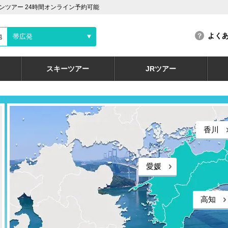
ツアー 24時間オンライン予約可能
よく
地
帯広発
スキーツアー
JRツアー
香川
愛媛
高知