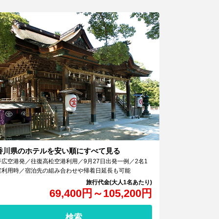
香川県のホテルを安い順にすべて見る
帯広空港発／往復高松空港利用／9月27日出発一例／2名1
室利用時／宿泊先の組み合わせや帰着日延長も可能
69,400
円
～
105,200
円
検索