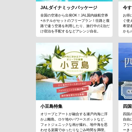
JALダイナミックパッケージ
今す
全国の空港から出発OK！JAL国内線航空券
お得
+ホテルがセットのフリープラン！往路と復
ぐ使
路で違う空港を利用したり、旅行中の1泊だ
希望
け宿泊を手配するなどアレンジ自在。
かも
小豆島特集
四国
オリーブとアートが融合する瀬戸内海に浮
四国
かぶ離島。ロケ地やパワースポットなど、
自由
フォトジェニックな画が撮れ、地中海を思
フリ
わせる楽園でゆったりなごみ時間を満喫。
ーき