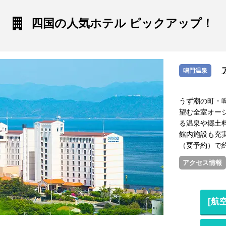
四国の人気ホテル ピックアップ！
鳴門温泉
うず潮の町・
望む全室オー
る温泉や郷土
館内施設も充
（要予約）で
アクセス情報
[航