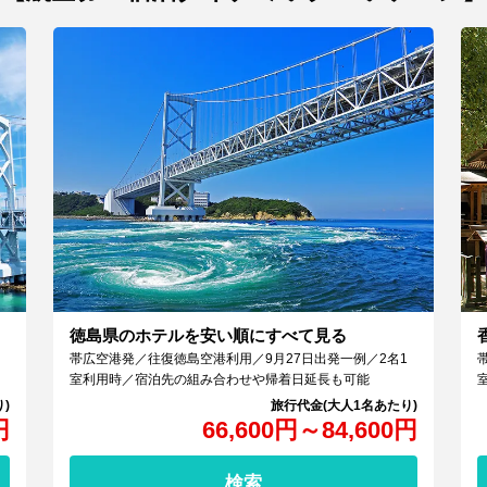
徳島県のホテルを安い順にすべて見る
帯広空港発／往復徳島空港利用／9月27日出発一例／2名1
室利用時／宿泊先の組み合わせや帰着日延長も可能
円
66,600
円
～
84,600
円
検索