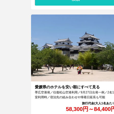
愛媛県のホテルを安い順にすべて見る
帯広空港発／往復松山空港利用／9月27日出発一例／2名1
室利用時／宿泊先の組み合わせや帰着日延長も可能
58,300
円
～
84,400