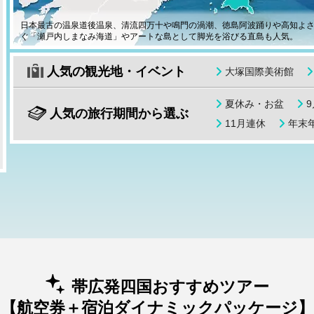
日本最古の温泉道後温泉、清流四万十や鳴門の渦潮、徳島阿波踊りや高知よ
ぐ「瀬戸内しまなみ海道」やアートな島として脚光を浴びる直島も人気。
人気の観光地・イベント
大塚国際美術館
夏休み・お盆
人気の旅行期間から選ぶ
11月連休
年末年
帯広発四国おすすめツアー
【航空券＋宿泊ダイナミックパッケージ】