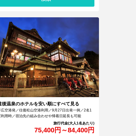
道後温泉のホテルを安い順にすべて見る
帯広空港発／往復松山空港利用／9月27日出発一例／2名1
室利用時／宿泊先の組み合わせや帰着日延長も可能
75,400
円
～
84,400
円