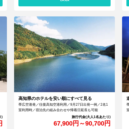
高知県のホテルを安い順にすべて見る
帯広空港発／往復高知空港利用／9月27日出発一例／2名1
室利用時／宿泊先の組み合わせや帰着日延長も可能
円
67,900
円
～
90,700
円