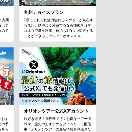
九州チョイスプラン
！九州
7県にそれぞれ魅力溢れるスポットが点在す
程は早
る九州。効率よく周遊するなら往復それぞ
うので
れ違う空港を利用し宿泊も1泊づつ変更する
ことができるこのツアーがオススメ。
オリオンツアー公式Xアカウント
？おす
旅好き必見！飛行機で行くお得なツアー情
めの予
報や、旅先のおすすめをタイムリーに配信
もちろ
中！オリオンツアーの最新情報を見逃さな