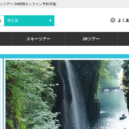
ツアー 24時間オンライン予約可能
よく
地
帯広発
スキーツアー
JRツアー