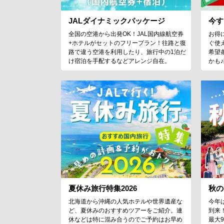
JALダイナミックパッケージ
今す
全国の空港から出発OK！JAL国内線航空券
お得
+ホテルがセットのフリープラン！往路と復
ぐ使
路で違う空港を利用したり、旅行中の1泊だ
希望
け宿泊を手配するなどアレンジ自在。
かも
夏休み旅行特集2026
秋の
北海道から沖縄の人気ホテルや世界遺産な
今年
ど、夏休みのおすすめツアーをご紹介。連
到来
休などは特に混み合うのでご予約はお早め
最大