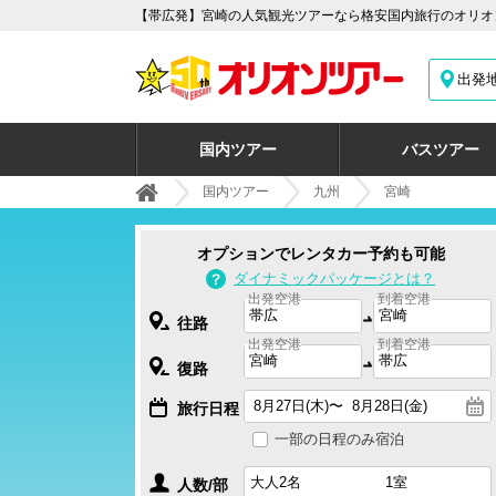
【帯広発】宮崎の人気観光ツアーなら格安国内旅行のオリオン
出発
国内ツアー
バスツアー
国内ツアー
九州
宮崎
オプションでレンタカー予約も可能
ダイナミックパッケージとは？
出発空港
到着空港
往路
出発空港
到着空港
復路
旅行日程
一部の日程のみ宿泊
人数/部