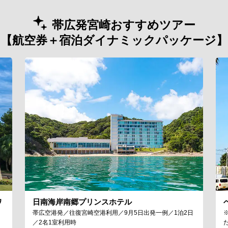
帯広発宮崎おすすめツアー
【航空券＋宿泊ダイナミックパッケージ】
ワ
日南海岸南郷プリンスホテル
帯広空港発／往復宮崎空港利用／9月5日出発一例／1泊2日
／2名1室利用時