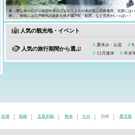
真っ青な海が広がり南国特有のフェニックスの木が並ぶ日南海岸。北部には
峡」、南部には江戸時代の面影を残す城下町「飫肥」など見所がいっぱい！
人気の観光地・イベント
夏休み・お盆
人気の旅行期間から選ぶ
11月連休
年末年
佐賀
長崎
五島列島
熊本
大分
宮崎
鹿児島