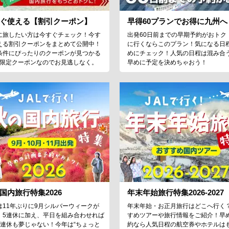
ぐ使える【割引クーポン】
早得60プランでお得に九州へ
に旅したい方は今すぐチェック！今す
出発60日前までの早期予約がおトク
える割引クーポンをまとめて公開中！
に行くならこのプラン！気になる日
条件にぴったりのクーポンが見つかる
めにチェック！人気の日程は混み合
♪限定クーポンなのでお見逃しなく。
早めに予定を決めちゃおう！
国内旅行特集2026
年末年始旅行特集2026-2027
は11年ぶりに9月シルバーウィークが
年末年始・お正月旅行はどこへ行く
！5連休に加え、平日を組み合わせれば
すめツアーや旅行情報をご紹介！早
9連休も夢じゃない！今年は“ちょっと
約なら人気日程の航空券やホテルは