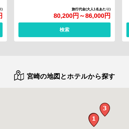
円
80,200
円
～
86,000
円
検索
宮崎の地図とホテルから探す