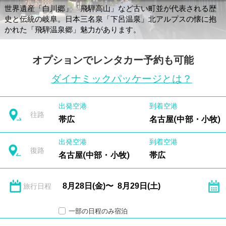
世界遺産「白川郷」「飛騨高山」など古い町並が代表される歴
史と伝統の岐阜。日本三名泉「下呂温泉」北アルプスの懐に抱
かれた「飛騨温泉郷」魅力があります。
オプションでレンタカー予約も可能
ダイナミックパッケージとは？
出発空港
到着空港
往路
帯広
名古屋(中部・小牧)
出発空港
到着空港
復路
名古屋(中部・小牧)
帯広
旅行日程
一部の日程のみ宿泊