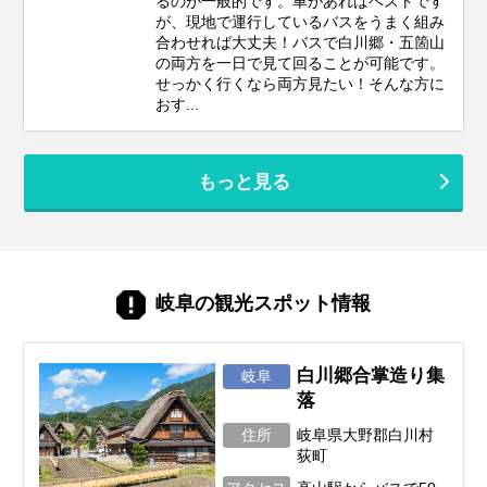
るのが一般的です。車があればベストです
が、現地で運行しているバスをうまく組み
合わせれば大丈夫！バスで白川郷・五箇山
の両方を一日で見て回ることが可能です。
せっかく行くなら両方見たい！そんな方に
おす...
もっと見る
岐阜の観光スポット情報
白川郷合掌造り集
岐阜
落
住所
岐阜県大野郡白川村
荻町