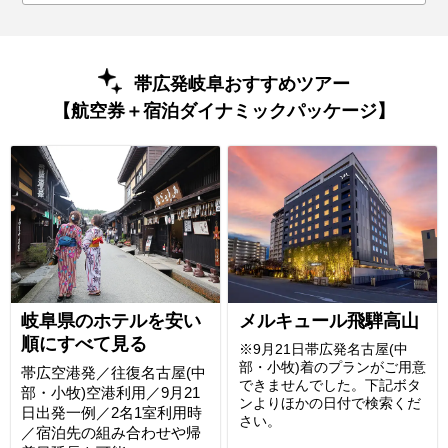
帯広発岐阜おすすめツアー
【航空券＋宿泊ダイナミックパッケージ】
岐阜県のホテルを安い
メルキュール飛騨高山
順にすべて見る
※9月21日帯広発名古屋(中
部・小牧)着のプランがご用意
帯広空港発／往復名古屋(中
できませんでした。下記ボタ
部・小牧)空港利用／9月21
ンよりほかの日付で検索くだ
日出発一例／2名1室利用時
さい。
／宿泊先の組み合わせや帰