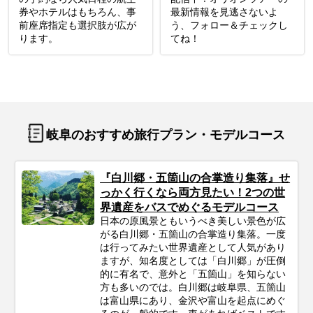
券やホテルはもちろん、事
最新情報を見逃さないよ
前座席指定も選択肢が広が
う、フォロー＆チェックし
ります。
てね！
岐阜のおすすめ旅行プラン・モデルコース
『白川郷・五箇山の合掌造り集落』せ
っかく行くなら両方見たい！2つの世
界遺産をバスでめぐるモデルコース
日本の原風景ともいうべき美しい景色が広
がる白川郷・五箇山の合掌造り集落。一度
は行ってみたい世界遺産として人気があり
ますが、知名度としては「白川郷」が圧倒
的に有名で、意外と「五箇山」を知らない
方も多いのでは。白川郷は岐阜県、五箇山
は富山県にあり、金沢や富山を起点にめぐ