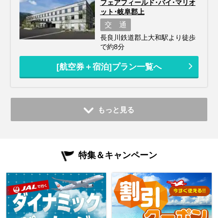
フェアフィールド･バイ･マリオ
ット･岐阜郡上
交 通
長良川鉄道郡上大和駅より徒歩
で約8分
[航空券＋宿泊]プラン一覧へ
もっと見る
特集＆キャンペーン