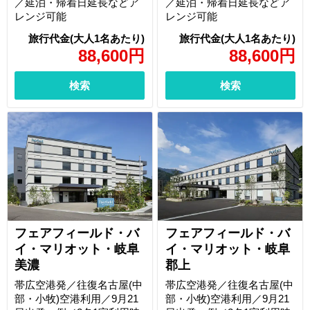
／延泊・帰着日延長などア
／延泊・帰着日延長などア
レンジ可能
レンジ可能
88,600
円
88,600
円
検索
検索
フェアフィールド・バ
フェアフィールド・バ
イ・マリオット・岐阜
イ・マリオット・岐阜
美濃
郡上
帯広空港発／往復名古屋(中
帯広空港発／往復名古屋(中
部・小牧)空港利用／9月21
部・小牧)空港利用／9月21