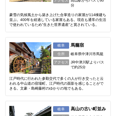
アクセス
高山駅からバスで50
分
豪雪の気候風土から築き上げた合掌造りの家屋が114棟建ち
並ぶ。400年を経過している家屋もある。現在も通常の生活
で使われているため”生きた世界遺産”と賞されている。
馬籠宿
岐阜
住所
岐阜県中津川市馬籠
アクセス
JR中津川駅よりバス
で約25分
江戸時代に行われた参勤交代で多くの人が行き交ったと云
われる中山道の宿場町。江戸時代の面影を感じることがで
きる。文豪・島崎藤村のゆかりの地でもある。
高山の古い町並み
岐阜