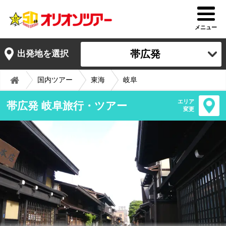
メニュー
帯広発
出発地を選択
国内ツアー
東海
岐阜
エリア
帯広発 岐阜旅行・ツアー
変更