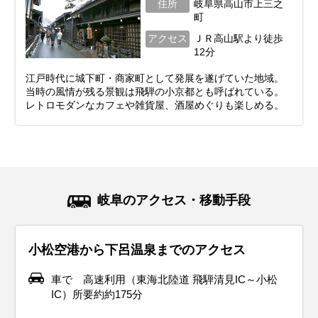
住所
岐阜県高山市上三之
町
アクセス
ＪＲ高山駅より徒歩
12分
江戸時代に城下町・商家町として発展を遂げていた地域。
当時の風情が残る景観は飛騨の小京都とも呼ばれている。
レトロモダンなカフェや雑貨屋、酒屋めぐりも楽しめる。
岐阜のアクセス・移動手段
小松空港から下呂温泉までのアクセス
車で 高速利用（東海北陸道 飛騨清見IC～小松
IC）所要約約175分