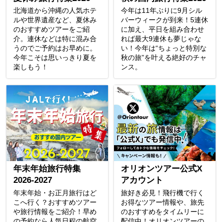
北海道から沖縄の人気ホテ
今年は11年ぶりに9月シル
ルや世界遺産など、夏休み
バーウィークが到来！5連休
のおすすめツアーをご紹
に加え、平日を組み合わせ
介。連休などは特に混み合
れば最大9連休も夢じゃな
うのでご予約はお早めに。
い！今年は“ちょっと特別な
今年こそは思いっきり夏を
秋の旅”を叶える絶好のチャ
楽しもう！
ンス。
年末年始旅行特集
オリオンツアー公式X
2026-2027
アカウント
年末年始・お正月旅行はど
旅好き必見！飛行機で行く
こへ行く？おすすめツアー
お得なツアー情報や、旅先
や旅行情報をご紹介！早め
のおすすめをタイムリーに
の予約なら人気日程の航空
配信中！オリオンツアーの