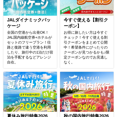
JALダイナミックパッ
今すぐ使える【割引ク
ケージ
ーポン】
全国の空港から出発OK！
お得に旅したい方は今すぐ
JAL国内線航空券+ホテルが
チェック！今すぐ使える割
セットのフリープラン！往
引クーポンをまとめて公開
路と復路で違う空港を利用
中！希望条件にぴったりの
したり、旅行中の1泊だけ宿
クーポンが見つかるかも♪限
泊を手配するなどアレンジ
定クーポンなのでお見逃し
自在。
なく。
夏休み旅行特集2026
秋の国内旅行特集2026