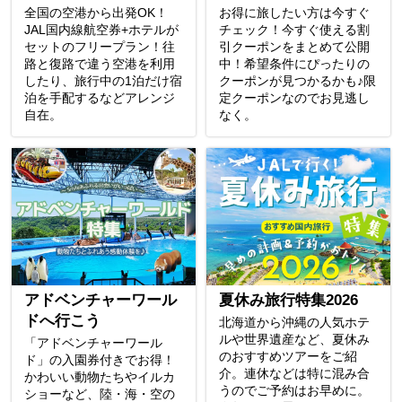
全国の空港から出発OK！
お得に旅したい方は今すぐ
JAL国内線航空券+ホテルが
チェック！今すぐ使える割
セットのフリープラン！往
引クーポンをまとめて公開
路と復路で違う空港を利用
中！希望条件にぴったりの
したり、旅行中の1泊だけ宿
クーポンが見つかるかも♪限
泊を手配するなどアレンジ
定クーポンなのでお見逃し
自在。
なく。
アドベンチャーワール
夏休み旅行特集2026
ドへ行こう
北海道から沖縄の人気ホテ
ルや世界遺産など、夏休み
「アドベンチャーワール
のおすすめツアーをご紹
ド」の入園券付きでお得！
介。連休などは特に混み合
かわいい動物たちやイルカ
うのでご予約はお早めに。
ショーなど、陸・海・空の