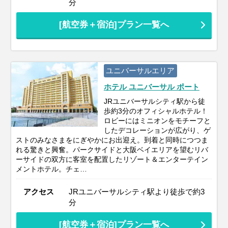
分
[航空券＋宿泊]プラン一覧へ
ユニバーサルエリア
ホテル ユニバーサル ポート
JRユニバーサルシティ駅から徒
歩約3分のオフィシャルホテル！
ロビーにはミニオンをモチーフと
したデコレーションが広がり、ゲ
ストのみなさまをにぎやかにお出迎え。到着と同時につつま
れる驚きと興奮。パークサイドと大阪ベイエリアを望むリバ
ーサイドの双方に客室を配置したリゾート＆エンターテイン
メントホテル。チェ…
アクセス
JRユニバーサルシティ駅より徒歩で約3
分
[航空券＋宿泊]プラン一覧へ