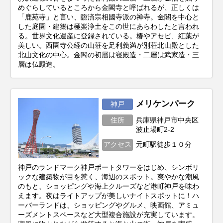
めぐらしているところから金閣寺と呼ばれるが、正しくは
「鹿苑寺」と言い、臨済宗相國寺派の禅寺。金閣を中心と
した庭園・建築は極楽浄土をこの世にあらわしたと言われ
る。世界文化遺産に登録されている。椿やアセビ、紅葉が
美しい。西園寺公経の山荘を足利義満が別荘北山殿とした
北山文化の中心。金閣の初層は寝殿造・二層は武家造・三
層は仏殿造。
メリケンパーク
神戸
住所
兵庫県神戸市中央区
波止場町2-2
アクセス
元町駅徒歩１０分
神戸のランドマーク神戸ポートタワーをはじめ、シンボリ
ックな建築物が目を惹く、海辺のスポット。爽やかな潮風
のもと、ショッピングや海上クルーズなど港町神戸を味わ
えます。夜はライトアップが美しいナイトスポットに！ハ
ーバーランドは、ショッピングやグルメ、映画館、アミュ
ーズメントスペースなど大型複合施設が充実しています。