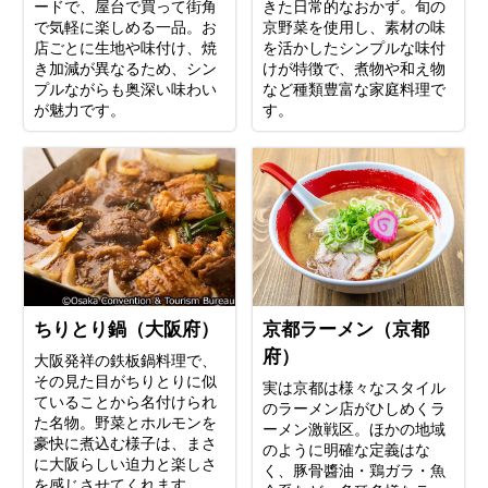
ードで、屋台で買って街角
きた日常的なおかず。旬の
で気軽に楽しめる一品。お
京野菜を使用し、素材の味
店ごとに生地や味付け、焼
を活かしたシンプルな味付
き加減が異なるため、シン
けが特徴で、煮物や和え物
プルながらも奥深い味わい
など種類豊富な家庭料理で
が魅力です。
す。
ちりとり鍋（大阪府）
京都ラーメン（京都
府）
大阪発祥の鉄板鍋料理で、
その見た目がちりとりに似
実は京都は様々なスタイル
ていることから名付けられ
のラーメン店がひしめくラ
た名物。野菜とホルモンを
ーメン激戦区。ほかの地域
豪快に煮込む様子は、まさ
のように明確な定義はな
に大阪らしい迫力と楽しさ
く、豚骨醬油・鶏ガラ・魚
を感じさせてくれます。