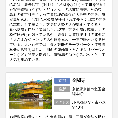
の名は、慶長17年（1612）に私財をなげうって川を開削し
た安井道頓（やすい・どうとん）の名前に由来。その後、
幕府の都市計画によって道頓堀の南側に大坂中の芝居小屋
が集められ、47軒の水茶屋が許可されて長らく日本の芝居
の本場として栄えた。芝居に大勢の人が集まってくると、
食べ物屋も自然に繁盛した。現在、芝居小屋は戎橋近くの
松竹座だけが残っているが、飲食店は道頓堀通りの北側に
さまざまなジャンルの店が軒を連ね、一年中賑わいを見せ
ている。また近年では、食と芸能のテーマパーク・道頓堀
極楽商店街をはじめ、川面の遊歩道・とんぼりリバーウオ
ークなども開業／開通し、道頓堀の新たなスポットとして
人気を集めている。
金閣寺
京都
住所
京都府京都市北区金
閣寺町1
アクセス
JR京都駅から市バス
で40分
お釈迦様の骨をまつった舎利殿の二層・三層が金箔を貼り