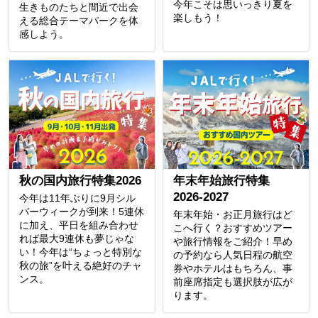
今年こそは思いっきり夏を
生きものたちと間近で出会
楽しもう！
える総合テーマパークを体
感しよう。
秋の国内旅行特集2026
年末年始旅行特集
2026-2027
今年は11年ぶりに9月シル
バーウィークが到来！5連休
年末年始・お正月旅行はど
に加え、平日を組み合わせ
こへ行く？おすすめツアー
れば最大9連休も夢じゃな
や旅行情報をご紹介！早め
い！今年は“ちょっと特別な
の予約なら人気日程の航空
秋の旅”を叶える絶好のチャ
券やホテルはもちろん、事
ンス。
前座席指定も選択肢が広が
ります。