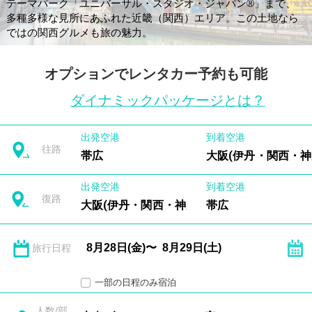
テーマパーク「ユニバーサル・スタジオ・ジャパン®」まで、
多種多様な見所にあふれた近畿（関西）エリア。この土地なら
ではの関西グルメも旅の魅力。
オプションでレンタカー予約も可能
ダイナミックパッケージとは？
出発空港
到着空港
往路
帯広
大阪(伊丹・関西・神
出発空港
到着空港
復路
大阪(伊丹・関西・神戸)
帯広
旅行日程
一部の日程のみ宿泊
人数/部