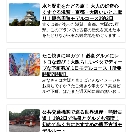
水と歴史をたどる旅！ 大人の好奇心
くすぐる滋賀・京都・大阪いいとこ取
り！観光周遊モデルコース2泊3日
古くは都があった滋賀、京都、大阪の3府
県。このプランでは古都の歴史を支えた水
をたどりながら有名観光地をめぐります...
たこ焼きに串カツ！ 必食グルメにレ
トロな遊び！大阪らしいベタでディー
プな下町観光 1日モデルコース【所要
時間7時間】
みなさんは大阪と言えばどんなイメージを
お持ちですか？たこ焼きや串カツ？高層ビ
ルや下町、はたまた通天閣に歯の無いお...
公共交通機関で巡る世界遺産・熊野古
道！ 1泊2日で温泉とグルメも満喫！
初めて歩く方におすすめの熊野古道モ
デルルート