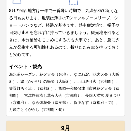
8月の関西地方は一年で一番暑い時期で、気温が35℃近くな
る日もあります。服装は薄手のTシャツやノースリーブ、シ
ョートパンツなど、軽装が基本です。熱中症対策で、帽子や
日焼け止めを忘れずに持っていきましょう。観光地を回ると
きは、水分補給をこまめにするのも大事です。あと、急に夕
立が発生する可能性もあるので、折りたたみ傘を持っておく
と安心です。
イベント・観光
海水浴シーズン、花火大会（各地）、なにわ淀川花火大会（大阪
府）、篝（かがり）の舞楽（大阪府）、五山送り火（京都府）、
笠置灯ろう流し（京都府）、亀岡平和祭保津川市民花火大会（京
都府）、宮津燈籠流し花火大会（京都府）、長岡天満宮 夏まつり
（京都府）、なら燈花会（奈良県）、賀茂なす（京都府・旬）、
万願寺とうがらし（京都府・旬）
9月