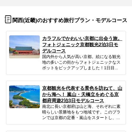
関西(近畿)のおすすめ旅行プラン・モデルコース
カラフルでかわいい京都に出会う旅。
フォトジェニック京都観光2泊3日モ
デルコース
国内外から人気が高い京都。絵になる観光
地の多いこの街からフォトジェニックなス
ポットをピックアップしました！1日目...
京都観光を代表する景色を訪ねて、山
から海へ！ 嵐山・天橋立をめぐる京
都府周遊2泊3日モデルコース
南北に長い京都府は山と海、それぞれに素
晴らしい景勝地をもつ地域です。このプラ
ンでは京都の定番・嵐山をスタートし、...