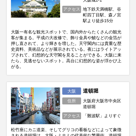
大阪城1-1
アクセス
地下鉄天満橋駅、谷
町四丁目駅、森ノ宮
駅より徒歩15分
大阪一有名な観光スポットで、国内外からたくさんの観光
客が集まる。平成の大改修で、飾り金具や鯱などの金箔が
押し直されて、より輝きを増した。天守閣内には貴重な歴
史資料、美術品などが展示されている。夜にはライトアッ
プされて、幻想的な天守閣を見ることができる。大阪に来
たら、見逃せないスポット。高台に幻想的な姿が浮かび上
がる。
道頓堀
大阪
住所
大阪府大阪市中央区
道頓堀
アクセス
「難波駅」よりすぐ
松竹座にカニ道楽、そしてグリコの看板などによって象徴
される道頓堀は、大阪・ミナミの代表的な繁華街。道頓堀