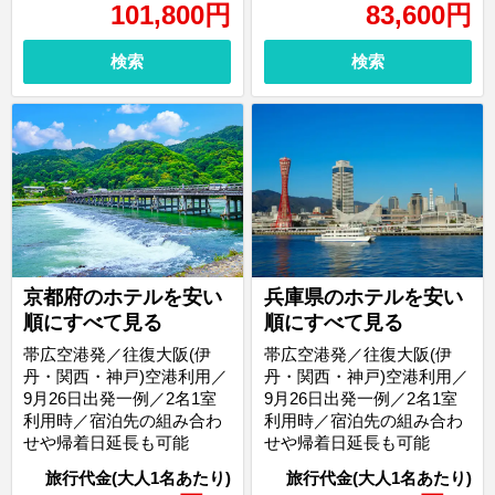
101,800
円
83,600
円
検索
検索
京都府のホテルを安い
兵庫県のホテルを安い
順にすべて見る
順にすべて見る
帯広空港発／往復大阪(伊
帯広空港発／往復大阪(伊
丹・関西・神戸)空港利用／
丹・関西・神戸)空港利用／
9月26日出発一例／2名1室
9月26日出発一例／2名1室
利用時／宿泊先の組み合わ
利用時／宿泊先の組み合わ
せや帰着日延長も可能
せや帰着日延長も可能