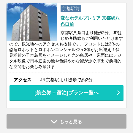
京都駅前
変なホテルプレミア 京都駅八
条口前
京都駅八条口より徒歩2分、JRは
じめ各路線もご利用いただけます
ので、観光地へのアクセスも抜群です。フロントには2体の
恐竜ロボットとロボホンコンシェルジュ3体がお出迎え！伏
見稲荷の千本鳥居をイメージした光の鳥居や、床面にはデジ
タル映像で日本庭園の池や色鮮やかな鯉が泳ぐ演出で前衛的
な空間をお楽しみ頂けま…
アクセス
JR京都駅より徒歩で約2分
[航空券＋宿泊]プラン一覧へ
もっと見る