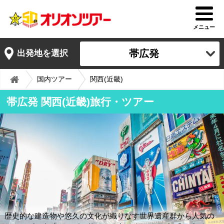
メニュー
帯広発
出発地を選択
国内ツアー
関西(近畿)
帯広発 関西(近畿)旅行・ツアー
歴史的な建造物や悠久の文化が織りなす世界遺産群から人気の