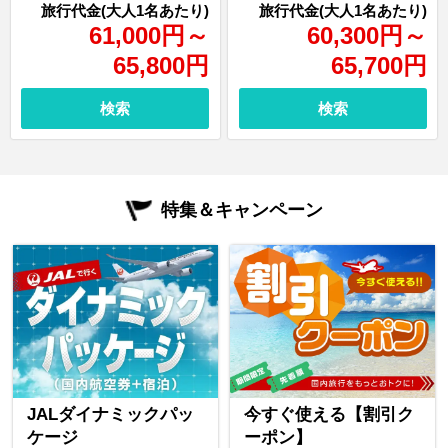
61,000
円
～
60,300
円
～
65,800
円
65,700
円
検索
検索
特集＆キャンペーン
JALダイナミックパッ
今すぐ使える【割引ク
ケージ
ーポン】