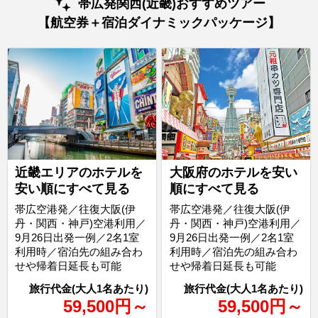
帯広発関西(近畿)おすすめツアー
【航空券＋宿泊ダイナミックパッケージ】
近畿エリアのホテルを
大阪府のホテルを安い
安い順にすべて見る
順にすべて見る
帯広空港発／往復大阪(伊
帯広空港発／往復大阪(伊
丹・関西・神戸)空港利用／
丹・関西・神戸)空港利用／
9月26日出発一例／2名1室
9月26日出発一例／2名1室
利用時／宿泊先の組み合わ
利用時／宿泊先の組み合わ
せや帰着日延長も可能
せや帰着日延長も可能
59,500
円
～
59,500
円
～