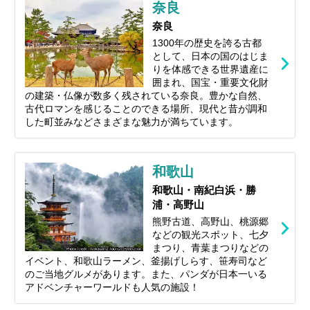
奈良
奈良
1300年の歴史を誇る古都
として、日本の国のはじま
りを体感できる世界遺産に
囲まれ、国宝・重要文化財
の建築・仏像が数多く残されている奈良。豊かな自然、
古代ロマンを感じることのできる場所、現代と昔が調和
した町並みなどさまざまな魅力が満ちています。
和歌山
和歌山・南紀白浜・勝
浦・高野山
熊野古道、高野山、桃源郷
などの観光スポット、七夕
まつり、青葉まつりなどの
イベント、和歌山ラーメン、釜揚げしらす、笹寿司など
のご当地グルメがあります。また、パンダが日本一いる
アドベンチャーワールドも人気の施設！