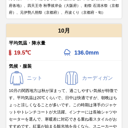
府各地）、四天王寺 秋季彼岸会（大阪府）、勅祭 石清水祭（京都
府）、元伊勢八朔祭（京都府）、丹波くり（京都府・旬）
10月
平均気温・降水量
19.5℃
136.0mm
気候・服装
ニット
カーディガン
10月の関西地方は秋が深まって、過ごしやすい気候が特徴で
す。平均気温は20℃くらいで、日中は快適ですが、朝晩はち
ょっと涼しくなることが多いです。この時期は薄手のジャケ
ットやトレンチコートが大活躍。インナーには長袖シャツや
セーターを選んで、寒暖差に対応できる重ね着スタイルがお
すすめです。紅葉が始まる観光地を歩くなら、スニーカーや