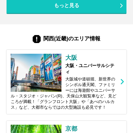
週末を利用した飛行機旅にもぴったりの大
もっと見る
阪。 活気あふれる“コテコテ”のなにわ文化
はもちろん、近年はキタ（梅田）エリアを
中心に大規模な再開発が進み、街はますま
す進化を続けています。 さらに少し足を延
ばせば、海風が心地よいベイエリアや、自
然豊かな北摂・泉州エリアなど、多彩な魅
関西(近畿)のエリア情報
力に出会えるのも大阪ならでは。 この記事
では、プロのツアーコーディネーターが、
2026年の最新注目スポットから王道の定番
大阪
観光地まで、大阪の魅力をたっぷり楽しめ
るおすすめスポットを厳選してご紹介しま
大阪・ユニバーサルシテ
す。 グルメ、絶景、エンタメ、ショッピン
ィ
グ――あなたにぴったりの“大阪旅”がきっ
大阪城や道頓堀、新世界の
と見つかるはずです。
シンボル通天閣、ファミリ
ーには海遊館やユニバーサ
ル・スタジオ・ジャパン(R)、天保山大観覧車など、見ど
ころが満載！「グランフロント大阪」や「あべのハルカ
ス」など、大都市ならではの大型施設も必見です！
京都