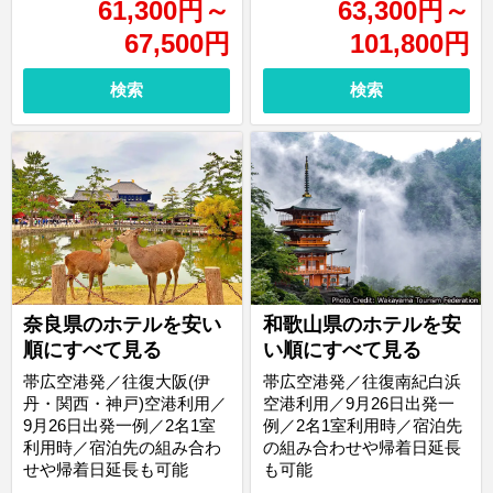
61,300
円
～
63,300
円
～
67,500
円
101,800
円
検索
検索
奈良県のホテルを安い
和歌山県のホテルを安
順にすべて見る
い順にすべて見る
帯広空港発／往復大阪(伊
帯広空港発／往復南紀白浜
丹・関西・神戸)空港利用／
空港利用／9月26日出発一
9月26日出発一例／2名1室
例／2名1室利用時／宿泊先
利用時／宿泊先の組み合わ
の組み合わせや帰着日延長
せや帰着日延長も可能
も可能