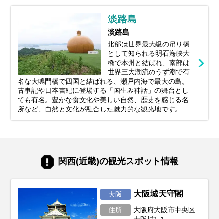
淡路島
淡路島
北部は世界最大級の吊り橋
として知られる明石海峡大
橋で本州と結ばれ、南部は
世界三大潮流のうず潮で有
名な大鳴門橋で四国と結ばれる、瀬戸内海で最大の島。
古事記や日本書紀に登場する「国生み神話」の舞台とし
ても有名。
豊かな食文化や美しい自然、歴史を感じる名
所など、自然と文化が融合した魅力的な観光地です。
関西(近畿)の観光スポット情報
大阪城天守閣
大阪
住所
大阪府大阪市中央区