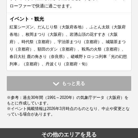
ローファーで快適に過ごせます。
イベント・観光
紅葉シーズン、だんじり祭（大阪府各地）、ふとん太鼓（大阪府
各地）、枚岡まつり（大阪府）、岩湧山頂の花すすき（大阪
府）、時代祭（京都府）、宇治茶まつり（京都府）、城陽茶まつ
り（京都府）、額田のダシ（京都府）、鞍馬の火祭（京都府）、
春日大社 鹿の角きり（奈良県）、嵯峨野トロッコ列車「光の幻想
列車」（京都府）、丹波くり（京都府・旬）
11月
12月
1月
2月
3月
4月
5月
6月
7月
もっと見る
平均気温・降水量
平均気温・降水量
平均気温・降水量
平均気温・降水量
平均気温・降水量
平均気温・降水量
平均気温・降水量
平均気温・降水量
平均気温・降水量
※参考：過去30年間（1991～2020年）の気象庁データ（大阪府）を
13.8℃
8.7℃
6.2℃
6.6℃
9.9℃
15.2℃
20.1℃
23.6℃
27.7℃
72.5mm
55.5mm
47.0mm
60.5mm
103.1mm
101.9mm
136.5mm
185.1mm
174.4mm
もとに作成しています。
※イベント掲載情報は2026年3月時点のものとなり、中止や変更とな
っている場合があります。
気候・服装
気候・服装
気候・服装
気候・服装
気候・服装
気候・服装
気候・服装
気候・服装
気候・服装
スプリング
スプリング
ダウン
ダウン
ダウン
ニット
コート
コート
コート
コート
カーディガン
長袖シャツ
半袖シャツ
ジャケット
ジャケット
長袖シャツ
レインコート
ワンピース
コート
ジャケット
ジャケット
ジャケット
コート
その他のエリアを見る