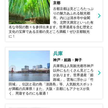
京都
古都京都は見どころたっぷ
りの魅力あふれる観光都
市。内には清水寺や金閣
寺、北野天満宮といった有
名な寺院の数々を参拝出来ます。世界遺産を含む歴史と
文化の宝庫である京都の見どころ満載！ぜひ京都観光
に！
兵庫
神戸・姫路・舞子
兵庫県は人気観光都市神戸
以外にもたくさん見どころ
があります。世界遺産「姫
路城」、雲海に浮かぶ「竹
田城」、伝説と花の島「淡路島」等、人気観光スポット
が満載の兵庫県！また、大阪・京都にもアクセスが良
く、周遊するのにも最適！