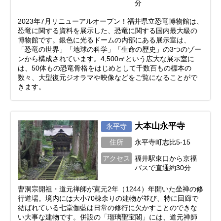
分
2023年7月リニューアルオープン！福井県立恐竜博物館は、
恐竜に関する資料を展示した、恐竜に関する国内最大級の
博物館です。銀色に光るドームの内部にある展示室は、
「恐竜の世界」「地球の科学」「生命の歴史」の3つのゾー
ンから構成されています。4,500㎡という広大な展示室に
は、50体もの恐竜骨格をはじめとして千数百もの標本の
数々、大型復元ジオラマや映像などをご覧になることがで
きます。
大本山永平寺
永平寺
住所
永平寺町志比5-15
アクセス
福井駅東口から京福
バスで直通約30分
曹洞宗開祖・道元禅師が寛元2年（1244）年開いた坐禅の修
行道場。境内には大小70棟余りの建物が並び、特に回廊で
結ばれている七堂伽藍は日常の修行に欠かすことのできな
い大事な建物です。併設の「瑠璃聖宝閣」には、道元禅師