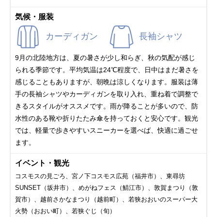
気候・服装
カーディガン
長袖シャツ
9月の北陸地方は、夏の暑さが少し和らぎ、秋の気配が感じ
られる季節です。平均気温は24℃程度で、日中はまだ暑さを
感じることもありますが、朝晩は涼しくなります。服装は薄
手の長袖シャツやカーディガンを取り入れ、重ね着で調整で
きるスタイルがオススメです。雨が降ることが多いので、防
水性のある靴や折りたたみ傘を持っておくと安心です。観光
では、軽量で歩きやすいスニーカーを選べば、快適に過ごせ
ます。
イベント・観光
コスモスの見ごろ、宮ノ下コスモス広苑（福井市）、東尋坊
SUNSET（坂井市）、めがねフェス（鯖江市）、敦賀まつり（敦
賀市）、越前さかなまつり（越前町）、若狭おおいのスーパー大
火勢（おおい町）、若狭ぐじ（旬）