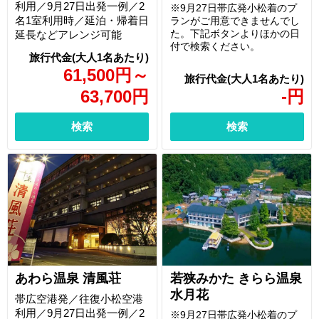
利用／9月27日出発一例／2
※9月27日帯広発小松着のプ
名1室利用時／延泊・帰着日
ランがご用意できませんでし
た。下記ボタンよりほかの日
延長などアレンジ可能
付で検索ください。
61,500
円
～
63,700
円
-
円
検索
検索
若狭みかた きらら温泉
あわら温泉 清風荘
水月花
帯広空港発／往復小松空港
利用／9月27日出発一例／2
※9月27日帯広発小松着のプ