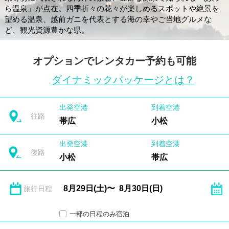
ら温泉」が点在。四季折々の花々が楽しめるスポットや絶景を
望める温泉、越前ガニを代表とする海の幸やご当地グルメな
ど、観光資源豊かな県。
オプションでレンタカー予約も可能
ダイナミックパッケージとは？
出発空港
到着空港
往路
帯広
小松
出発空港
到着空港
復路
小松
帯広
旅行日程
一部の日程のみ宿泊