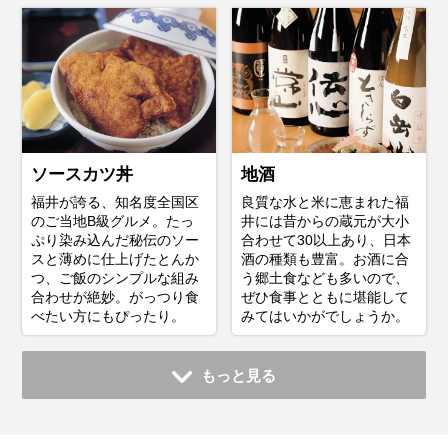
ソースカツ丼
地酒
福井が誇る、知名度全国区
良質な水と米に恵まれた福
のご当地B級グルメ。たっ
井には昔からの蔵元が大小
ぷり染み込んだ秘伝のソー
合わせて30以上あり、日本
スと薄めに仕上げたとんか
酒の種類も豊富。お酒に合
つ、ご飯のシンプルな組み
う郷土食なども多いので、
合わせが絶妙。がっつり食
ぜひ食事とともに堪能して
べたい方にもぴったり。
みてはいかがでしょうか。
もっと見る