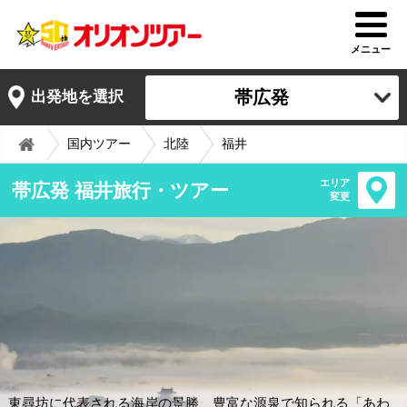
メニュー
帯広発
出発地を選択
国内ツアー
北陸
福井
エリア
帯広発 福井旅行・ツアー
変更
東尋坊に代表される海岸の景勝、豊富な源泉で知られる「あわ