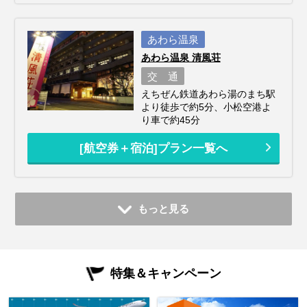
あわら温泉
あわら温泉 清風荘
交 通
えちぜん鉄道あわら湯のまち駅
より徒歩で約5分、小松空港よ
り車で約45分
[航空券＋宿泊]プラン一覧へ
もっと見る
特集＆キャンペーン