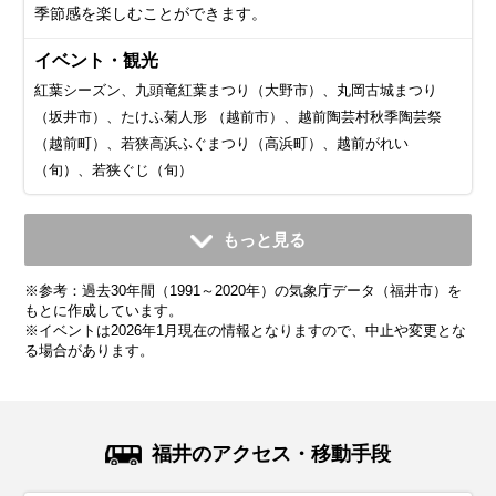
季節感を楽しむことができます。
イベント・観光
紅葉シーズン、九頭竜紅葉まつり（大野市）、丸岡古城まつり
（坂井市）、たけふ菊人形 （越前市）、越前陶芸村秋季陶芸祭
（越前町）、若狭高浜ふぐまつり（高浜町）、越前がれい
（旬）、若狭ぐじ（旬）
11月
12月
1月
2月
3月
4月
5月
6月
7月
もっと見る
平均気温・降水量
平均気温・降水量
平均気温・降水量
平均気温・降水量
平均気温・降水量
平均気温・降水量
平均気温・降水量
平均気温・降水量
平均気温・降水量
※参考：過去30年間（1991～2020年）の気象庁データ（福井市）を
11.3℃
5.9℃
3.2℃
3.7℃
7.2℃
12.8℃
18.1℃
22.0℃
26.1℃
196.1mm
304.0mm
284.9mm
167.7mm
160.7mm
137.2mm
139.1mm
152.8mm
239.8mm
もとに作成しています。
※イベントは2026年1月現在の情報となりますので、中止や変更とな
る場合があります。
気候・服装
気候・服装
気候・服装
気候・服装
気候・服装
気候・服装
気候・服装
気候・服装
気候・服装
スプリング
ダウン
ダウン
ダウン
コート
コート
コート
コート
コート
パーカー
長袖シャツ
半袖シャツ
ジャケット
ジャケット
ジャケット
カーディガン
レインコート
ワンピース
コート
ジャケット
ジャケット
ジャケット
11月の北陸地方は紅葉が見頃を迎え、秋らしい景色が広がる
12月の北陸地方は冬本番。平均気温は6℃前後で、最低気温
1月の北陸地方は寒さが厳しい季節です。平均気温は約4℃
2月の北陸地方は平均気温は4℃程度ですが、雪が多いので防
3月の北陸地方は冬から春への移り変わりを感じる季節。平
4月の北陸地方は春本番！桜が咲き誇り、暖かい日が増える
5月の北陸地方は春から初夏への移り変わりを感じる季節で
6月の北陸地方は梅雨入りし、雨の日が多くなります。平均
7月の北陸地方は夏本番！平均気温は25℃〜30℃とかなり暑
福井のアクセス・移動手段
季節です。平均気温は12℃前後で、昼間は穏やかですが、朝
が0℃に近づく日もあります。厚手のコートやダウンジャケッ
で、最低気温が0℃を下回ることも。さらに、北陸特有の「湿
水対策は必須です。厚手のアウターに加えて、防水性の高い
均気温は7℃前後と少し暖かくなりますが、朝晩はまだ肌寒さ
季節です。平均気温は12℃前後で、薄手のジャケットやスプ
す。平均気温は18℃前後で、日中は20℃を超える暖かい日も
気温は22℃前後で、湿度も高め。服装は通気性が良く、速乾
く、湿度も高くて蒸し暑い日が続きます。服装は通気性の良