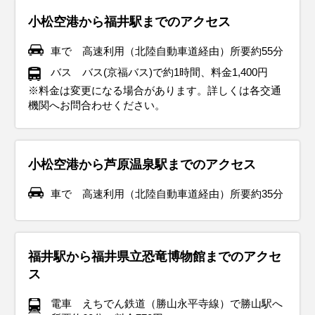
晩は冷え込むことが多くなります。ウール素材のコートや厚
トを着て、しっかり防寒対策をしましょう。インナーにはヒ
った雪」が降りやすい時期でもあります。服装は防寒重視
ブーツで足元をしっかり守りましょう。インナーはヒートテ
が残ります。服装は薄手のダウンジャケットや中綿コートが
リングコートが活躍します。インナーには薄手のセーターや
あります。薄手のジャケットやカーディガンがちょうど良
性のある素材を選ぶのがおすすめです。半袖シャツや薄手の
いTシャツやショートパンツで軽装が基本です。紫外線対策
小松空港から福井駅までのアクセス
手のジャケットがぴったりで、インナーにはセーターやター
ートテックやフリース素材を取り入れると、寒い日でも快適
で、厚手のコートやダウンジャケットが必須。足元には防水
ックや厚手のセーターでしっかり保温を。北陸地方は風が強
おすすめ。インナーには厚手のセーターや長袖シャツを着
長袖シャツを合わせて、朝晩の寒さ対策にカーディガンを持
く、朝晩の涼しさには軽く羽織れるアイテムが便利です。半
パンツを基本に、必要に応じて軽めのジャケットを羽織ると
として、帽子やサングラス、日焼け止めをしっかり使いまし
トルネックを合わせて体をしっかり温めましょう。足元には
に過ごせます。手袋やマフラー、帽子などの防寒小物も忘れ
性のある滑りにくいソールのブーツがおすすめです。インナ
い日も多いので、風を通しにくい素材のコートを選ぶとさら
て、日中はカーディガンなどで調整できると便利です。ま
ち歩くと安心です。観光でたくさん歩くことを考えて、履き
袖シャツや薄手のパンツを取り入れた軽やかなコーデで、観
便利です。雨対策として、防水性のあるジャケットやレイン
ょう。ただし、冷房が効いた屋内や公共交通機関では寒く感
車で 高速利用（北陸自動車道経由）所要約55分
ブーツを選んで、寒さから守りながら観光中も快適に過ごせ
ずに準備してください。降雪がある場合には、防水性の高い
ーにはヒートテックやフリース素材を取り入れて、しっかり
に快適です。屋外観光では重ね着で体温調整しやすい服装が
た、雨が降る日が多いので、防水性のある靴や折りたたみ傘
心地の良いスニーカーがおすすめ。雨が降る日もあるので、
光も快適に楽しめます。晴れた日が多いですが、急な雨に備
コートを持参すると安心。靴は防水加工されたスニーカーや
じることがあるので、薄手のカーディガンやストールを持ち
バス バス(京福バス)で約1時間、料金1,400円
ます。観光地では冷えを感じることもあるので、ストールや
ブーツと滑りにくいソールを選ぶことが大切です。冬のイル
重ね着を。手袋、マフラー、帽子などの小物も忘れずに準備
おすすめ。雪道で滑らないアイテムがあれば、街歩きも安心
を持っておくと安心。春の訪れを楽しめる庭園や街歩きに
防水性のある靴や傘を準備しておくと快適に過ごせます。
えて折りたたみ傘を持っておくと安心です。観光でたくさん
レインシューズを選ぶと、雨の日でも快適に観光を楽しめま
歩くと便利です。足元には通気性の良いサンダルや軽量スニ
※料金は変更になる場合があります。詳しくは各交通
手袋を携帯しておくと安心です。秋の北陸地方ならではの美
ミネーションや伝統的な年末行事を楽しむためには、温かさ
して、寒さに負けず快適に過ごしましょう。
して楽しめます。
は、動きやすい服装で出かけましょう。
歩く場合は、クッション性のあるスニーカーを履いて足元も
す。さらに、屋外観光の際は荷物が濡れないように防水バッ
ーカーを選んで、長時間の散策でも快適に過ごせます。夜は
機関へお問合わせください。
イベント・観光
しい庭園や茶屋街を訪れる際には、季節感を意識したスタイ
と動きやすさを兼ね備えた服装がポイントです。
快適に。
グも用意しておくと安心です。
花火大会などのイベントが多いので、軽めの羽織ものを用意
イベント・観光
イベント・観光
イベント・観光
桜の見ごろ、ふくい桜まつり（福井市）、丸岡城桜まつり（坂井
リングで旅行をさらに楽しみましょう。
しておくと良いでしょう。
イベント・観光
イベント・観光
イベント・観光
市）、竹田の里しだれ桜まつり（坂井市）、あわら温泉春まつり
雪景色、ウィンタースポーツシーズン、イルミネーションシーズ
雪景色、ウィンタースポーツシーズン、梅の見ごろ、三方五湖 梅
梅の見ごろ、越前おおのひな祭り（大野市）、三方五湖 梅まつり
イベント・観光
イベント・観光
（あわら市）、花換まつり（敦賀市）
ン、越前水仙の見ごろ、水仙まつり（各地）、越前万歳 初舞（越
まつり（若狭町）、勝山左義長まつり（勝山市）、越前おおの冬
（若狭町）、お水送り（小浜市）、越前朝市・かに感謝祭（越前
イルミネーションシーズン、越前水仙の見ごろ、水仙まつり（各
ツツジの見ごろ、さばえつつじまつり（鯖江市）、三国祭（坂井
アジサイの見ごろ、ユリの見ごろ、菖蒲の見ごろ、ハスの見ご
小松空港から芦原温泉駅までのアクセス
前市）、タケフナイフビレッジ「初打」（越前市）、夷子大黒綱
物語（大野市）、ズワイガニ（漁期）、水ガニ（2/19～解禁）、
町）、つるが街波祭（敦賀市）、六呂師ランタンナイト（大野
地）、敦賀港イルミネーション ミライエ（敦賀市）、永平寺除夜
市）、越前漆器まつり（鯖江市）、越前陶芸まつり（越前町）、
ろ、足羽山のアジサイ（福井市）、ゆりの里公園 ゆりフェスタ
紅葉シーズン、越前かにまつり（越前町）、三国湊カニまつり
海水浴シーズン、ひまわりの見ごろ、池上ひまわりパーク（坂井
車で 高速利用（北陸自動車道経由）所要約35分
引き（敦賀市）、勝山 年の市（勝山市）、日向の水中綱引き（美
若狭ふぐ（旬）
市）、ズワイガニ（～3/20まで漁期）、水ガニ（～3/20まで漁
の鐘＆ライトアップ（永平寺町）、ズワイガニ（漁期）、セイコ
あじまの万葉まつり（越前市）、若狭・三方五湖ツーデーマーチ
（坂井市）、あわら北潟湖畔花菖蒲まつり（あわら市）、花はす
（坂井市）、RENEW（鯖江市・越前市・越前町）、ズワイガニ
市）、みやがわひまわり畑（小浜市）、越前みなと大花火（越前
浜町）、ズワイガニ（漁期）、若狭ふぐ（旬）
期）
ガニ（～12/31まで漁期）、越前がれい（旬）、若狭ふぐ（旬）、
（若狭町）
公園 はすまつり（南越前町）、福井梅（旬）
（11/6～解禁）、セイコガニ（11/6～解禁）、越前がれい
町）、あさひまつり（越前町）、河野夏まつり（南越前町）、金
上庄里芋（旬）
（旬）、若狭ぐじ（旬）、若狭ふぐ（旬）、上庄里芋（旬）
津まつり（あわら市）、越前うに（旬）
福井駅から福井県立恐竜博物館までのアクセ
ス
電車 えちでん鉄道（勝山永平寺線）で勝山駅へ