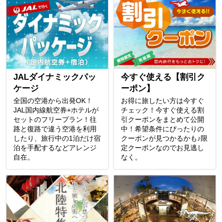
JALダイナミックパッ
今すぐ使える【割引ク
ケージ
ーポン】
全国の空港から出発OK！
お得に旅したい方は今すぐ
JAL国内線航空券+ホテルが
チェック！今すぐ使える割
セットのフリープラン！往
引クーポンをまとめて公開
路と復路で違う空港を利用
中！希望条件にぴったりの
したり、旅行中の1泊だけ宿
クーポンが見つかるかも♪限
泊を手配するなどアレンジ
定クーポンなのでお見逃し
自在。
なく。