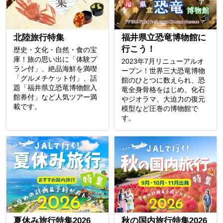
北陸旅行特集
福井県立恐竜博物館に
行こう！
歴史・文化・自然・食の宝
庫！旅の思い出に「体験プ
2023年7月リニューアルオ
ラン付」、絶品海鮮を満喫
ープン！世界三大恐竜博物
「グルメチケット付」、話
館のひとつに数えられ、恐
題「福井県立恐竜博物館入
竜全身骨格をはじめ、化石
館券付」など人気ツアー満
やジオラマ、大迫力の復元
載です。
模型など圧巻の博物館で
す。
夏休み旅行特集2026
秋の国内旅行特集2026