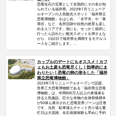
恐竜化石の宝庫として全国的にその名が知
られている福井県。2023年7月リニューア
ルオープンの人気観光スポット「福井県立
恐竜博物館」をはじめ、「永平寺」や「東
尋坊」など、名所旧跡や自然の絶景も楽し
めるエリアです。他にも、せっかく福井に
行ったら訪れたい観光スポットを押さえな
がら、1泊2日で福井県を満喫するモデルコ
ースをご紹介します。...
カップルのデートにもオススメ！カフ
ェもお土産も恐竜尽くし！効率的にま
わりたい！恐竜の卵の形をした「福井
県立恐竜博物館」
2023年7月リニューアルオープンで話題。
世界三大恐竜博物館である「福井県立恐竜
博物館」は、年間800万人以上の来場者を
誇る人気施設。巨大な本物の全身骨格標本
が50体も展示された恐竜世界ゾーンは圧巻
です。当然、駐車場もチケット売り場も繁
忙日は大混雑。化石発掘体験も早めに予約