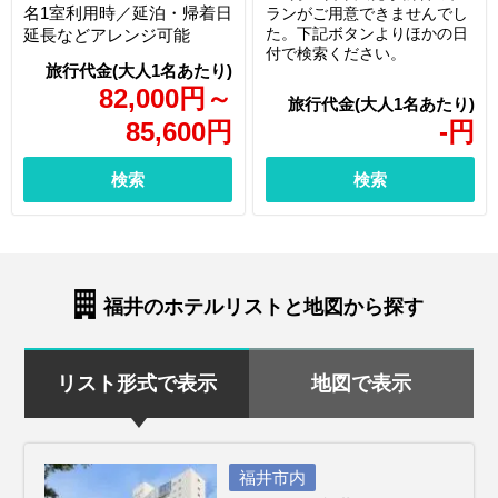
名1室利用時／延泊・帰着日
ランがご用意できませんでし
た。下記ボタンよりほかの日
延長などアレンジ可能
付で検索ください。
82,000
円
～
85,600
円
-
円
検索
検索
福井のホテルリストと地図から探す
リスト形式で表示
地図で表示
福井市内