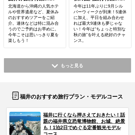
北海道から沖縄の人気ホテ
今年は11年ぶりに9月シル
ルや世界遺産など、夏休み
バーウィークが到来！5連休
のおすすめツアーをご紹
に加え、平日を組み合わせ
介。連休などは特に混み合
れば最大9連休も夢じゃな
うのでご予約はお早めに。
い！今年は“ちょっと特別な
今年こそは思いっきり夏を
秋の旅”を叶える絶好のチャ
楽しもう！
ンス。
もっと見る
福井のおすすめ旅行プラン・モデルコース
福井に行くなら押さえておきたい！話
題の福井県立恐竜博物館、お城、絶景
も！1泊2日でめぐる定番観光モデル
コース