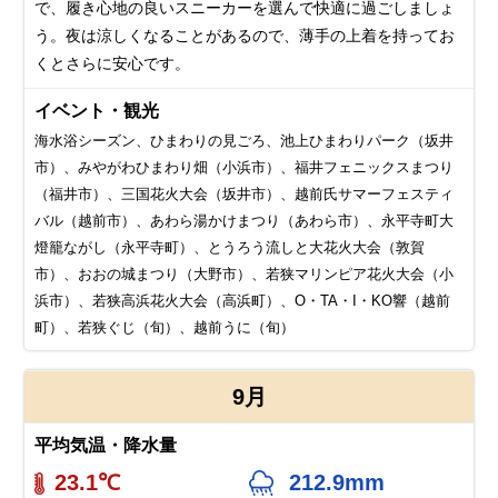
で、履き心地の良いスニーカーを選んで快適に過ごしましょ
う。夜は涼しくなることがあるので、薄手の上着を持ってお
くとさらに安心です。
イベント・観光
海水浴シーズン、ひまわりの見ごろ、池上ひまわりパーク（坂井
市）、みやがわひまわり畑（小浜市）、福井フェニックスまつり
（福井市）、三国花火大会（坂井市）、越前氏サマーフェスティ
バル（越前市）、あわら湯かけまつり（あわら市）、永平寺町大
燈籠ながし（永平寺町）、とうろう流しと大花火大会（敦賀
市）、おおの城まつり（大野市）、若狭マリンピア花火大会（小
浜市）、若狭高浜花火大会（高浜町）、O・TA・I・KO響（越前
町）、若狭ぐじ（旬）、越前うに（旬）
9月
平均気温・降水量
23.1℃
212.9mm