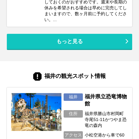
しておくのがおすすめです。週末や長期の
休みを希望される場合は早めに完売してし
まいますので、数ヶ月前に予約してくださ
い。...
もっと見る
福井の観光スポット情報
福井県立恐竜博物
福井
館
住所
福井県勝山市村岡町
寺尾51-11かつやま恐
竜の森内
アクセス
小松空港から車で60