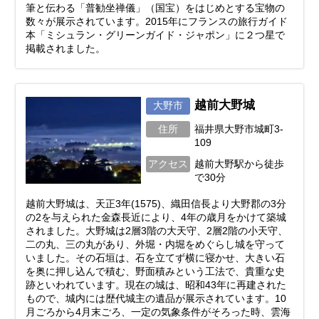
筆と伝わる「普勧坐禅儀」（国宝）をはじめとする宝物の
数々が展示されています。2015年にフランスの旅行ガイド
本「ミシュラン・グリーンガイド・ジャポン」に２つ星で
掲載されました。
越前大野城
大野市
住所
福井県大野市城町3-
109
アクセス
越前大野駅から徒歩
で30分
越前大野城は、天正3年(1575)、織田信長より大野郡の3分
の2を与えられた金森長近により、4年の歳月をかけて築城
されました。大野城は2層3階の大天守、2層2階の小天守、
二の丸、三の丸があり、外堀・内堀をめぐらし城を守って
いました。その石垣は、石を立てず横に寝かせ、大きい石
を奥に押し込んで積む、野面積みという工法で、貴重な史
跡といわれています。現在の城は、昭和43年に再建された
もので、城内には歴代城主の遺品が展示されています。10
月ごろから4月末ごろ、一定の気象条件がそろった時、雲海