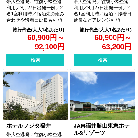
帯広空港発／往復小松空港
帯広空港発／往復小松空港
利用／9月27日出発一例／2
利用／9月27日出発一例／2
名1室利用時／宿泊先の組み
名1室利用時／延泊・帰着日
合わせや帰着日延長も可能
延長などアレンジ可能
60,900
円
～
60,900
円
～
92,100
円
63,200
円
検索
検索
ホテルフジタ福井
JAM福井勝山東急ホテ
ル&リゾーツ
帯広空港発／往復小松空港