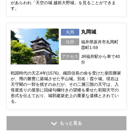
があらわれ「天空の城 越前大野城」を見ることができま
す。
丸岡城
丸岡
住所
福井県坂井市丸岡町
霞町1-59
アクセス
JR福井駅から車で40
分
戦国時代の天正4年(1576)、織田信長の命を受けた柴田勝家
が、甥の勝豊に築城させた平山城。別名：霞ケ城。現在は
天守閣の一郭を残すのみだが、その二層三階の天守は、入
母屋造りの屋形に回縁勾欄付きの望楼を乗せた初期天守の
形式を伝えており、城郭建築史上の重要な遺構とされてい
る。
もっと見る