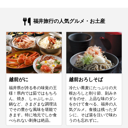
福井旅行の人気グルメ・お土産
越前がに
越前おろしそば
福井県が誇る冬の味覚の王
冷たい蕎麦にたっぷりの大
様！県内では茹ではもちろ
根おろしと削り節、刻みネ
ん、焼き、しゃぶしゃぶ、
ギをのせ、上品な味のダシ
鍋など、さまざまな調理法
をかけて食べる、福井の人
でその豊かな風味を堪能で
気グルメ。食後は残ったダ
きます。特に地元でしか食
シに、そば湯を注いで味わ
べられない刺身は絶品。
うのも忘れずに。