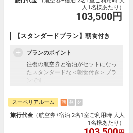
旅行代金
（航空券+宿泊 2名1室ご利用時 大
人1名様あたり）
103,500
円
【スタンダードプラン】朝食付き
プランのポイント
往復の航空券と宿泊がセットになっ
たスタンダードな＜朝食付き＞プラ
ンです。
フライトと宿泊を自由に組み合わせ
できるダイナミックパッケージだか
スーペリアルーム
朝
昼
夕
ら、一都市滞在はもちろん周遊旅行
にも最適！
旅行代金
（航空券+宿泊 2名1室ご利用時 大人
旅行期間中の1泊だけの宿泊や延
1名様あたり）
泊・飛び泊なども自由自在です。
103,500
円