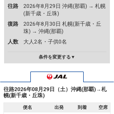
往路
2026年8月29日 沖縄(那覇) → 札幌
(新千歳・丘珠)
復路
2026年8月30日 札幌(新千歳・丘
珠) → 沖縄(那覇)
人数
大人2名・子供0名
条件を変更する▼
往路
2026年08月29日（土）
沖縄(那覇)
→
札
幌(新千歳・丘珠)
便名
出発
到着
空席