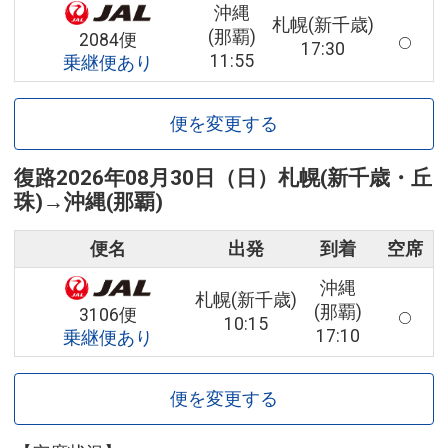
沖縄
札幌(新千歳)
(那覇)
2084便
17:30
11:55
乗継便あり
便を変更する
復路
2026年08月30日（日）
札幌(新千歳・丘
珠)
→
沖縄(那覇)
便名
出発
到着
空席
沖縄
札幌(新千歳)
(那覇)
3106便
10:15
17:10
乗継便あり
便を変更する