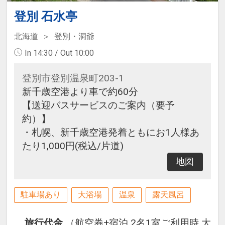
登別 石水亭
北海道
登別・洞爺
In 14:30 / Out 10:00
登別市登別温泉町203-1
新千歳空港より車で約60分
【送迎バスサービスのご案内（要予
約）】
・札幌、新千歳空港発着ともにお1人様あ
たり1,000円(税込/片道)
地図
駐車場あり
大浴場
温泉
露天風呂
旅行代金
（航空券+宿泊 2名1室ご利用時 大