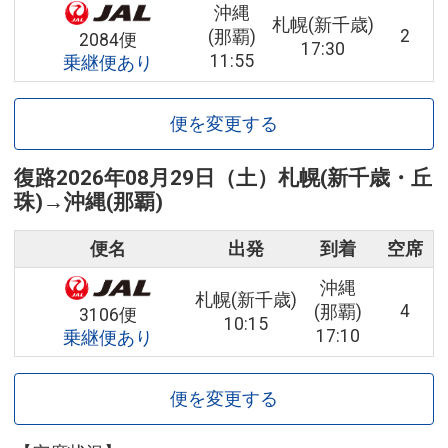
沖縄
札幌(新千歳)
2
(那覇)
2084便
17:30
11:55
乗継便あり
便を変更する
復路
2026年08月29日（土）
札幌(新千歳・丘
珠)
→
沖縄(那覇)
便名
出発
到着
空席
沖縄
札幌(新千歳)
4
(那覇)
3106便
10:15
17:10
乗継便あり
便を変更する