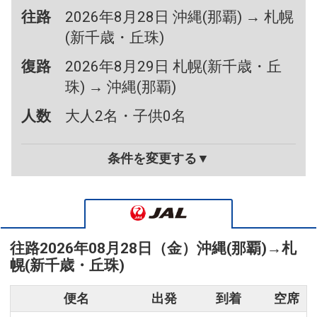
往路
2026年8月28日 沖縄(那覇) → 札幌
(新千歳・丘珠)
復路
2026年8月29日 札幌(新千歳・丘
珠) → 沖縄(那覇)
人数
大人2名・子供0名
条件を変更する▼
往路
2026年08月28日（金）
沖縄(那覇)
→
札
幌(新千歳・丘珠)
便名
出発
到着
空席