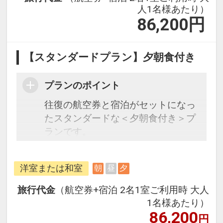
人1名様あたり）
86,200
円
【スタンダードプラン】夕朝食付き
プランのポイント
往復の航空券と宿泊がセットになっ
たスタンダードな＜夕朝食付き＞プ
ランです。
フライトと宿泊を自由に組み合わせ
できるダイナミックパッケージだか
洋室または和室
朝
昼
夕
ら、一都市滞在はもちろん周遊旅行
にも最適！
旅行代金
（航空券+宿泊 2名1室ご利用時 大人
旅行期間中の1泊だけの宿泊や延
1名様あたり）
泊・飛び泊なども自由自在です。
86,200
円