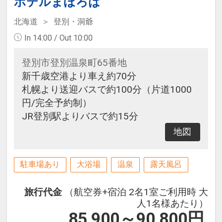
ホテルまほろば
北海道
登別・洞爺
In 14:00 / Out 10:00
登別市登別温泉町65番地
新千歳空港より車え約70分
札幌より送迎バスで約100分（片道1000
円/完全予約制）
JR登別駅よりバスで約15分
地図
駐車場あり
大浴場
温泉
露天風呂
旅行代金
（航空券+宿泊 2名1室ご利用時 大
人1名様あたり）
85,900～90,800
円