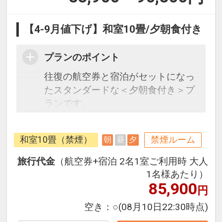
【4-9月値下げ】和室10畳/夕朝食付き
プランのポイント
往復の航空券と宿泊がセットになっ
たスタンダードな＜夕朝食付き＞プ
ランです。
フライトと宿泊を自由に組み合わせ
できるダイナミックパッケージだか
和室10畳（禁煙）
禁煙ルーム
朝
昼
夕
ら、一都市滞在はもちろん周遊旅行
にも最適！
旅行代金
（航空券+宿泊 2名1室ご利用時 大人
旅行期間中の1泊だけの宿泊や延
1名様あたり）
泊・飛び泊なども自由自在です。
85,900
円
フライトは、安心のJAL（または
空き：
○
(08月10日22:30時点)
JALグループ）確約！フライトマイ