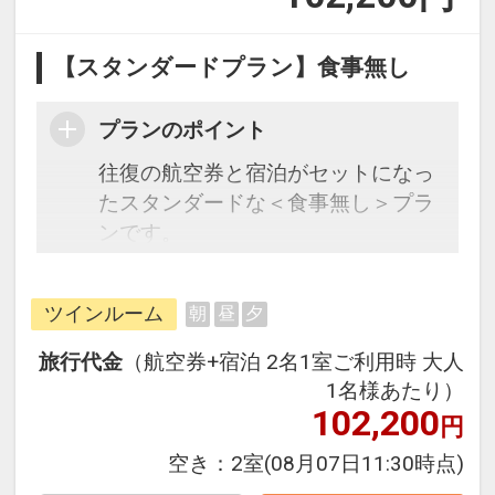
【スタンダードプラン】食事無し
プランのポイント
往復の航空券と宿泊がセットになっ
たスタンダードな＜食事無し＞プラ
ンです。
フライトと宿泊を自由に組み合わせ
できるダイナミックパッケージだか
ツインルーム
朝
昼
夕
ら、一都市滞在はもちろん周遊旅行
にも最適！
旅行代金
（航空券+宿泊 2名1室ご利用時 大人
旅行期間中の1泊だけの宿泊や延
1名様あたり）
泊・飛び泊なども自由自在です。
102,200
円
フライトは、安心のJAL（または
空き：
2室
(08月07日11:30時点)
JALグループ）確約！フライトマイ