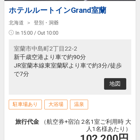
ホテルルートインGrand室蘭
北海道
登別・洞爺
In 15:00 / Out 10:00
室蘭市中島町2丁目22-2
新千歳空港より車で約90分
JR室蘭本線東室蘭駅より車で約3分/徒歩
で7分
地図
駐車場あり
大浴場
温泉
旅行代金
（航空券+宿泊 2名1室ご利用時 大
人1名様あたり）
102,200
円