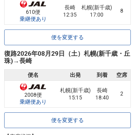
長崎
札幌(新千歳)
8
610便
12:35
17:00
乗継便あり
便を変更する
復路
2026年08月29日（土）
札幌(新千歳・丘
珠)
→
長崎
便名
出発
到着
空席
札幌(新千歳)
長崎
2
2008便
15:15
18:40
乗継便あり
便を変更する