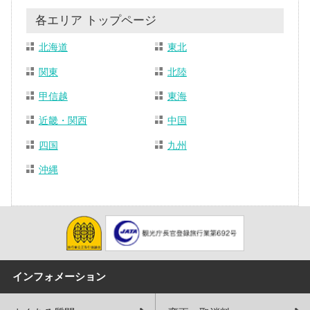
各エリア トップページ
北海道
東北
関東
北陸
甲信越
東海
近畿・関西
中国
四国
九州
沖縄
インフォメーション