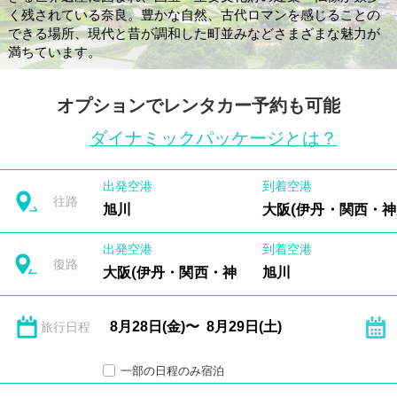
く残されている奈良。豊かな自然、古代ロマンを感じることの
できる場所、現代と昔が調和した町並みなどさまざまな魅力が
満ちています。
オプションでレンタカー予約も可能
ダイナミックパッケージとは？
出発空港
到着空港
往路
旭川
大阪(伊丹・関西・神
出発空港
到着空港
復路
大阪(伊丹・関西・神戸)
旭川
旅行日程
一部の日程のみ宿泊