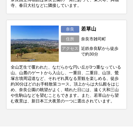
寺、春日大社などに隣接しています。
若草山
奈良
住所
奈良市雑司町
アクセス
近鉄奈良駅から徒歩
で約30分
全山芝生で覆われた、なだらかな円い丘が3つ重なっている
山。山麓のゲートから入山し、一重目、二重目、山頂、鶯
塚古墳周辺道など、それぞれ異なる景観を楽しめる、徒歩
約30分ほどのお手軽散策コース。頂上からは大仏殿をはじ
め、奈良公園の眺望がよく、晴れた日には、遠く大和三山
や生駒山などを望むこともできます。また、若草山から望
む夜景は、新日本三大夜景の一つに選出されています。