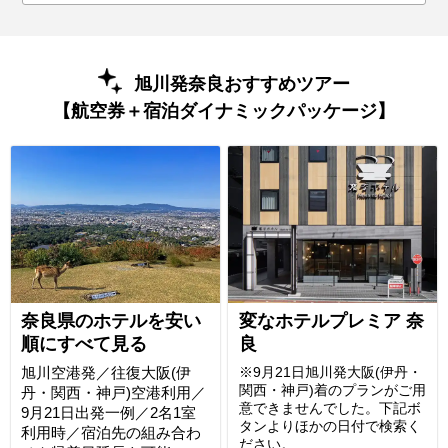
旭川発奈良おすすめツアー
【航空券＋宿泊ダイナミックパッケージ】
奈良県のホテルを安い
変なホテルプレミア 奈
順にすべて見る
良
旭川空港発／往復大阪(伊
※9月21日旭川発大阪(伊丹・
関西・神戸)着のプランがご用
丹・関西・神戸)空港利用／
意できませんでした。下記ボ
9月21日出発一例／2名1室
タンよりほかの日付で検索く
利用時／宿泊先の組み合わ
ださい。