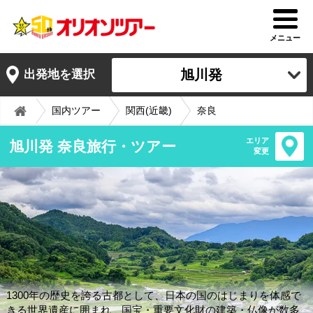
メニュー
旭川発
出発地を選択
国内ツアー
関西(近畿)
奈良
エリア
旭川発 奈良旅行・ツアー
変更
1300年の歴史を誇る古都として、日本の国のはじまりを体感で
きる世界遺産に囲まれ、国宝・重要文化財の建築・仏像が数多