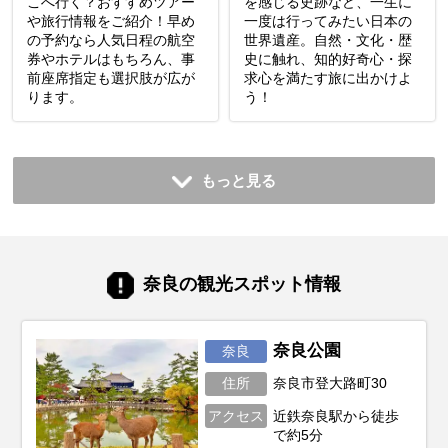
こへ行く？おすすめツアー
を感じる史跡など、一生に
や旅行情報をご紹介！早め
一度は行ってみたい日本の
の予約なら人気日程の航空
世界遺産。自然・文化・歴
券やホテルはもちろん、事
史に触れ、知的好奇心・探
前座席指定も選択肢が広が
求心を満たす旅に出かけよ
ります。
う！
もっと見る
奈良の観光スポット情報
奈良公園
奈良
住所
奈良市登大路町30
アクセス
近鉄奈良駅から徒歩
で約5分