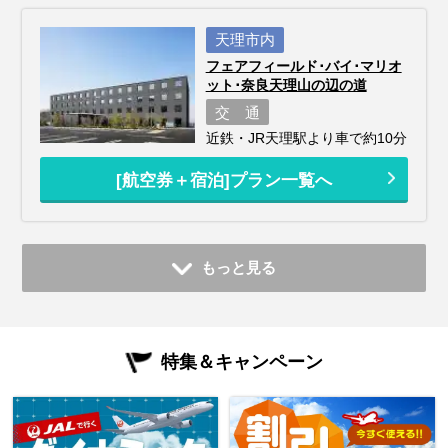
天理市内
フェアフィールド･バイ･マリオ
ット･奈良天理山の辺の道
交 通
近鉄・JR天理駅より車で約10分
[航空券＋宿泊]プラン一覧へ
もっと見る
特集＆キャンペーン