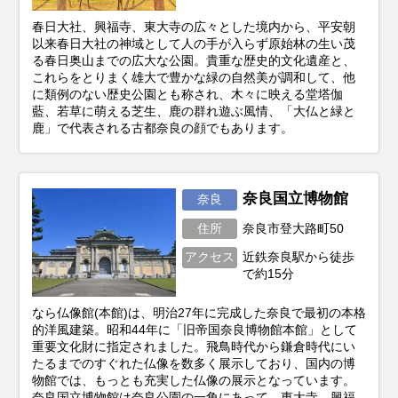
春日大社、興福寺、東大寺の広々とした境内から、平安朝
以来春日大社の神域として人の手が入らず原始林の生い茂
る春日奥山までの広大な公園。貴重な歴史的文化遺産と、
これらをとりまく雄大で豊かな緑の自然美が調和して、他
に類例のない歴史公園とも称され、木々に映える堂塔伽
藍、若草に萌える芝生、鹿の群れ遊ぶ風情、「大仏と緑と
鹿」で代表される古都奈良の顔でもあります。
奈良国立博物館
奈良
住所
奈良市登大路町50
アクセス
近鉄奈良駅から徒歩
で約15分
なら仏像館(本館)は、明治27年に完成した奈良で最初の本格
的洋風建築。昭和44年に「旧帝国奈良博物館本館」として
重要文化財に指定されました。飛鳥時代から鎌倉時代にい
たるまでのすぐれた仏像を数多く展示しており、国内の博
物館では、もっとも充実した仏像の展示となっています。
奈良国立博物館は奈良公園の一角にあって、東大寺、興福