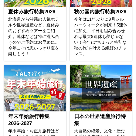
夏休み旅行特集2026
秋の国内旅行特集2026
北海道から沖縄の人気ホテ
今年は11年ぶりに9月シル
ルや世界遺産など、夏休み
バーウィークが到来！5連休
のおすすめツアーをご紹
に加え、平日を組み合わせ
介。連休などは特に混み合
れば最大9連休も夢じゃな
うのでご予約はお早めに。
い！今年は“ちょっと特別な
今年こそは思いっきり夏を
秋の旅”を叶える絶好のチャ
楽しもう！
ンス。
年末年始旅行特集
日本の世界遺産旅行特
2026-2027
集
年末年始・お正月旅行はど
大自然の絶景、文化・歴史