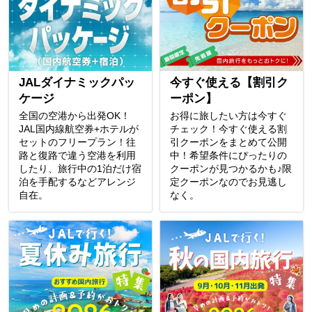
JALダイナミックパッ
今すぐ使える【割引ク
ケージ
ーポン】
全国の空港から出発OK！
お得に旅したい方は今すぐ
JAL国内線航空券+ホテルが
チェック！今すぐ使える割
セットのフリープラン！往
引クーポンをまとめて公開
路と復路で違う空港を利用
中！希望条件にぴったりの
したり、旅行中の1泊だけ宿
クーポンが見つかるかも♪限
泊を手配するなどアレンジ
定クーポンなのでお見逃し
自在。
なく。